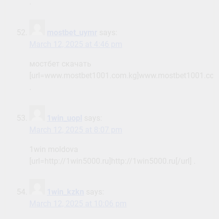
.
mostbet_uymr
says:
March 12, 2025 at 4:46 pm
мостбет скачать
[url=www.mostbet1001.com.kg]www.mostbet1001.com.
.
1win_uopl
says:
March 12, 2025 at 8:07 pm
1win moldova
[url=http://1win5000.ru]http://1win5000.ru[/url] .
1win_kzkn
says:
March 12, 2025 at 10:06 pm