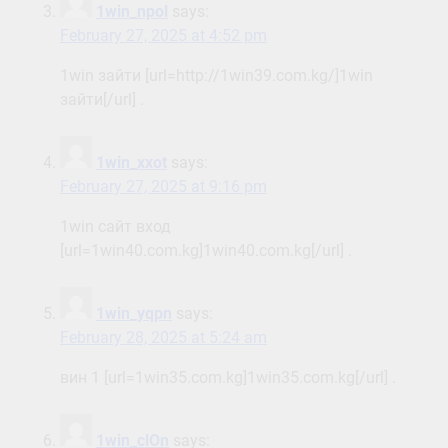
1win_npol
says:
February 27, 2025 at 4:52 pm
1win зайти [url=http://1win39.com.kg/]1win
зайти[/url] .
1win_xxot
says:
February 27, 2025 at 9:16 pm
1win сайт вход
[url=1win40.com.kg]1win40.com.kg[/url] .
1win_yqpn
says:
February 28, 2025 at 5:24 am
вин 1 [url=1win35.com.kg]1win35.com.kg[/url] .
1win_clOn
says: