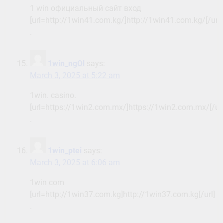
1 win официальный сайт вход
[url=http://1win41.com.kg/]http://1win41.com.kg/[/url]
.
1win_ngOl
says:
March 3, 2025 at 5:22 am
1win. casino.
[url=https://1win2.com.mx/]https://1win2.com.mx/[/url
.
1win_ptei
says:
March 3, 2025 at 6:06 am
1win com
[url=http://1win37.com.kg]http://1win37.com.kg[/url]
.