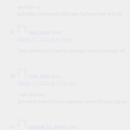
мостбет кг
[url=https://mostbet1009.com.kg/]мостбет кг[/url] .
1win_phon
says:
March 11, 2025 at 9:16 am
1win online [url=1win10.com.ng]1win10.com.ng[/url]
.
1win_olOa
says:
March 11, 2025 at 11:04 am
1win rossvya
[url=www.1win105.com.kg]www.1win105.com.kg[/url]
.
mostbet_kg_mwPa
says: