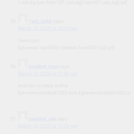
1 win.kg [url=1win107.com.kg]1win107.com.kg[/url] .
1win_oeMi
says:
March 13, 2025 at 10:34 am
1win.com
[url=www.1win5001.ru]www.1win5001.ru[/url] .
mostbet_rmpl
says:
March 13, 2025 at 11:00 am
мостбет казино войти
[url=www.mostbet1003.com.kg]www.mostbet1003.com.
.
mostbet_stsi
says:
March 13, 2025 at 11:24 am