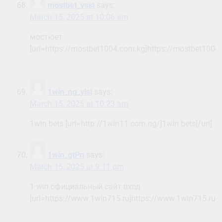
mostbet_vsst
says:
March 15, 2025 at 10:06 am
мостюет
[url=https://mostbet1004.com.kg]https://mostbet1004.
.
1win_ng_ylsl
says:
March 15, 2025 at 10:23 am
1win bets [url=http://1win11.com.ng/]1win bets[/url] .
1win_gtPn
says:
March 15, 2025 at 9:11 pm
1 win официальный сайт вход
[url=https://www.1win715.ru]https://www.1win715.ru[/u
.