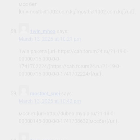
мос бет
[url=mostbet1002.com.kg]mostbet1002.com.kg[/url] .
1win_mhea
says:
March 13, 2025 at 10:21 pm
1win ракета [url=https://cah.forum24.ru/?1-19-0-
00000716-000-0-0-
1741702224/]https://cah.forum24.ru/?1-19-0-
00000716-000-0-0-1741702224/[/url] .
mostbet_snei
says:
March 13, 2025 at 10:42 pm
мосбет [url=http://dubna.myqip.ru/?1-18-0-
00000145-000-0-0-1741708632]мосбет[/url] .