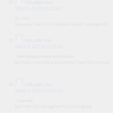
1win_jdpn
says:
March 5, 2025 at 6:29 am
бк 1win
[url=www.1win42.com.kg]www.1win42.com.kg[/url] .
1win_xhkl
says:
March 5, 2025 at 10:16 am
1вин официальный мобильная
[url=http://1win108.com.kg/]http://1win108.com.kg/[/u
.
1win_bgpr
says:
March 5, 2025 at 10:32 am
1 ван вин
[url=1win102.com.kg]1win102.com.kg[/url] .