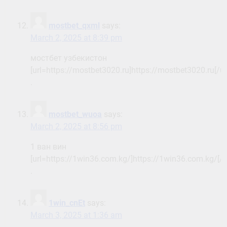
mostbet_qxml
says:
March 2, 2025 at 8:39 pm
мостбет узбекистон
[url=https://mostbet3020.ru]https://mostbet3020.ru[/ur
.
mostbet_wuoa
says:
March 2, 2025 at 8:56 pm
1 ван вин
[url=https://1win36.com.kg/]https://1win36.com.kg/[/ur
.
1win_cnEt
says:
March 3, 2025 at 1:36 am