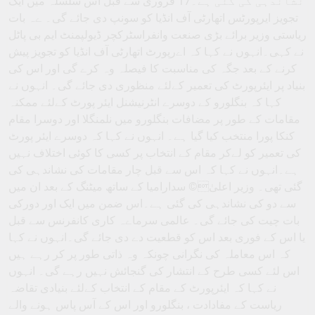
نشاندہی کی گئی ہے۔17 فروری سے قبل اس سلسلہ میں ایک
تجویز ایرپورٹس اتھارٹی آف انڈیا کو سونپ دی جائے گی۔ ےہ بات
ریاستی وزیر برائے بڑی صنعت وانفراسٹرکچر ڈیولپمنٹ ایم بی پاٹل
نے کہی۔انہوں نے کہا کہ اےرپورٹ اتھارٹی آف انڈیا کو تجویز پیش
کرنے کے بعد جگہ کی مناسبت کا فیصلہ وہ کرے گی اور اس کی
بنیاد پر ایئرپورٹ کی تعمیر کےلئے منظوری دی جائے گی۔ انہوں نے
کہا کہ بنگلورو کے دوسرے انٹرنیشنل ایئر پورٹ کےلئے ممکنہ
مقامات کے طور پر مضافات بنگلورو میں نلمنگلا اور دوسرا مقام
کنکا پورا منتخب کیا گیا ہے۔ انہوں نے کہا کہ دوسرے ایئر پورٹ
کی تعمیر کو لےکر مقام کے انتخاب پر کسی کا کوئی اختلاف نہیں
ہے۔انہوں نے کہا کہ اس سے قبل چار مقامات کی نشاندہی کی
گئی تھی۔ وزیر اعلیٰ© سدارامیا کے ساتھ میٹنگ کے بعد ان میں
سے دو کی نشاندہی کی گئی ہے۔اس ضمن میں ایک اور دورکی
بات چیت کی جائے گی۔ عالمی سرماےہ کاری کانفرنس سے قبل
یا اس کے فوری بعد اس کو قطعیت دے دی جائے گی۔انہوں نے کہا
کہ اس معاملہ کی نگرانی چونکہ وہ ذاتی طور پر کر رہے ہیں
اس لئے کسی طرح کے انتشار کی گنجائش نہیں رہے گی۔ انہوں
نے کہا کہ ایئرپورٹ کے مقام کے انتخاب کےلئے بنیادی تقاضہ
ریاست کے مفادادت ، بنگلورو اور اس کے آس پاس ہونے والے