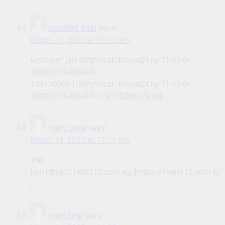
mostbet_hcel
says:
March 14, 2025 at 10:11 am
мостюет [url=http://cah.forum24.ru/?1-19-0-
00000715-000-0-0-
1741702061/]http://cah.forum24.ru/?1-19-0-
00000715-000-0-0-1741702061/[/url] .
1win_cnea
says:
March 14, 2025 at 11:16 pm
1wi.
[url=https://1win112.com.kg/]https://1win112.com.kg/[
.
1win_bfsl
says: