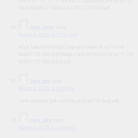
000-0-0-1741171219/]http://chesskomi.borda.ru/?1-
10-0-00000277-000-0-0-1741171219/[/url] .
1win_ysmn
says:
March 6, 2025 at 11:21 am
игра 1вин [url=https://aqvakr.forum24.ru/?1-3-0-
00001121-000-0-0/]https://aqvakr.forum24.ru/?1-3-0-
00001121-000-0-0/[/url] .
1win_ztst
says:
March 6, 2025 at 4:59 pm
1win armenia [url=1win10.am]1win10.am[/url] .
1win_leka
says:
March 6, 2025 at 8:59 pm