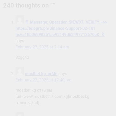
240 thoughts on “
”
🔖 Message; Operation №EW97. VERIFY =>>
https://telegra.ph/Binance-Support-02-18?
hs=a18b36898251ae93149d63497712670e& 🔖
says:
February 27, 2025 at 2:14 am
8cgg43
mostbet kg_grMn
says:
February 27, 2025 at 12:40 pm
mostbet kg отзывы
[url=www.mostbet17.com.kg]mostbet kg
отзывы[/url] .