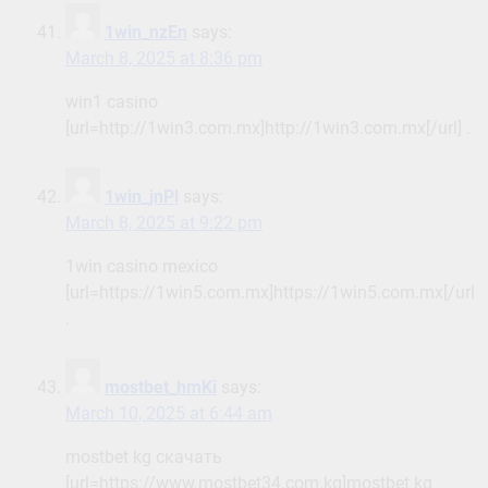
1win_nzEn
says:
March 8, 2025 at 8:36 pm
win1 casino
[url=http://1win3.com.mx]http://1win3.com.mx[/url] .
1win_jnPl
says:
March 8, 2025 at 9:22 pm
1win casino mexico
[url=https://1win5.com.mx]https://1win5.com.mx[/url]
.
mostbet_hmKi
says:
March 10, 2025 at 6:44 am
mostbet kg скачать
[url=https://www.mostbet34.com.kg]mostbet kg