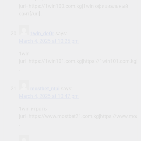
[url=https://1win100.com.kg]1win официальный
сайт[/url] .
1win_deOr
says:
March 4, 2025 at 10:25 pm
1wln
[url=https://1win101.com.kg]https://1win101.com.kg[/u
.
mostbet_ntpi
says:
March 4, 2025 at 10:47 pm
1win играть
[url=https://www.mostbet21.com.kg]https://www.mostb
.