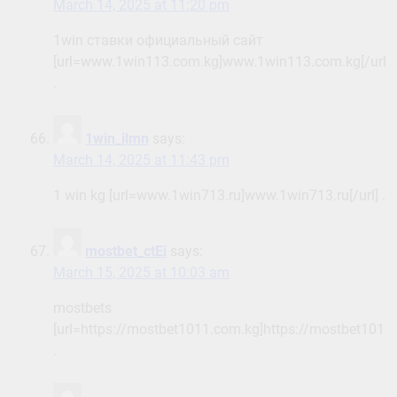
March 14, 2025 at 11:20 pm
1win ставки официальный сайт
[url=www.1win113.com.kg]www.1win113.com.kg[/url]
.
1win_ilmn
says:
March 14, 2025 at 11:43 pm
1 win kg [url=www.1win713.ru]www.1win713.ru[/url] .
mostbet_ctEi
says:
March 15, 2025 at 10:03 am
mostbets
[url=https://mostbet1011.com.kg]https://mostbet1011.
.