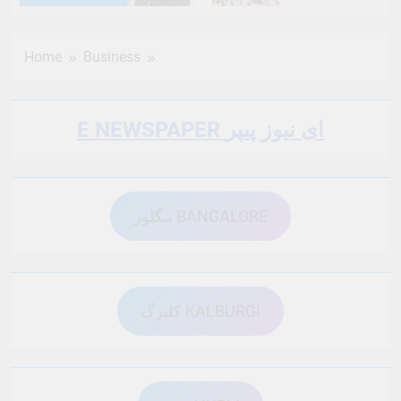
6 Months Ago
6 Months Ago
Home
Business
6 Months Ago
6 Months Ago
E NEWSPAPER ای نیوز پیپر
6 Months Ago
6 Months Ago
بنگلور BANGALORE
6 Months Ago
6 Months Ago
6 Months Ago
6 Months Ago
کلبرگ KALBURGI