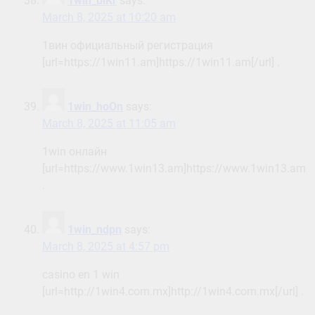
1win_blKr
says:
March 8, 2025 at 10:20 am
1вин официальный регистрация
[url=https://1win11.am]https://1win11.am[/url] .
1win_hoOn
says:
March 8, 2025 at 11:05 am
1win онлайн
[url=https://www.1win13.am]https://www.1win13.am[/u
.
1win_ndpn
says:
March 8, 2025 at 4:57 pm
casino en 1 win
[url=http://1win4.com.mx]http://1win4.com.mx[/url] .