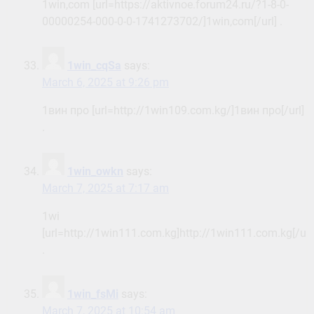
1win,com [url=https://aktivnoe.forum24.ru/?1-8-0-
00000254-000-0-0-1741273702/]1win,com[/url] .
1win_cqSa
says:
March 6, 2025 at 9:26 pm
1вин про [url=http://1win109.com.kg/]1вин про[/url]
.
1win_owkn
says:
March 7, 2025 at 7:17 am
1wi
[url=http://1win111.com.kg]http://1win111.com.kg[/url
.
1win_fsMi
says:
March 7, 2025 at 10:54 am