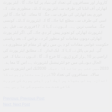
کاروبار اور مسافروں کی تعداد کی بنیاد پر کیا جائے گا۔ ایئر پورٹ
اتھارٹی آف انڈیا کی طرف سے ایئر پورٹ کےلئے منظوری ملنے کے
فوری بعد اتھارٹی کی طرف سے جگہ کا معائنہ کیا جائے گا اور
اسی کی طرف سے مطلع کیا جائے گا کہ ایئرپورٹ کےلئے کونسی
جگہ مناسب ترین ہے۔ انہوں نے کہا کہ 17فروری سے قبل ہی
ایئرپورٹ اتھارٹی کو تجویز پیش کر دی جائے گی۔اگر ایئر پورٹ
اتھارٹی دونوں مقامات کو منظور کر دے تو اس کے بعد ریاستی
حکومت عوامی مفادات کو ذہن میں رکھ کر مقام کو منظوری دے
گی۔ایم بی پاٹل نے کہا کہ ایک اندازہ کے مطابق ایئر پورٹ کی
اراضی پر 10ہزار کرو ڑروپے کا خرچ آئے گا۔ انہوں نے بتایا کہ فی
الحال دیونہلی میں جو انٹرنیشنل ایئرپورٹ ہے اس کا معاہدہ
2033میں ختم ہو جائے گا ۔جبکہ 2030تک اس ایئرپورٹ میں
سالانہ مسافروں کی تعداد 10کروڑ سے متجاوزہونے کا
اندازہ ہے اس بنیاد پر ایک اور ایئر پورٹ کی ضرورت
کافی شدت سے محسوس کی جا رہی ہے۔
Previous:
Previous Post
Post
Next:
Next Post
navigation