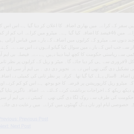
 ٹرین میں سفر کے کراےہ میں بھاری اضافہ کا اعلان کر دیا گیا ہے اس اس کا
نفاذ کل ہی سے عمل میں آجائے گا۔ میٹرو ٹرین کے کراےہ میں 46فیصد کا اضافہ کیا گیا ہے۔ میٹرو میں کراےہ اب کم از ک
10ک کا ہو گا۔ گزشتہ چند دنوں سے میٹرو کے کرایوں میں اضافے کے بارے میں قیاس آرائی ہو
ار سے جب اس کے بارے میں سوال کیا گیاتو انہوں نے اس سے ےہ کہتے
 کمی سے ریاستی حکومت کا کچھ لینا دینا نہیں ہے ،ےہ فیصلہ بی ایم آر
سی ایل کی طرف سے کےا جائے گا۔نئے کرایوں کا نفاذ کل 9فروری سے ہی کر دیا جائے گا۔ میٹر و ریل کے کرایوں پر نظر ثان
 تشکیل دی گئی تھی اس نے ےہ تجویز دی دی ۔ بی ایم آر سی ایل کی
طرف سے بتایا گیا ہے کہ اس سے پہلے میٹرو کے کرایہ میں اضافہ 8سال پہلے کیا گیا تھا۔ کرایہ پر نظر ثانی کی کمیٹی نے اضاف
 کہ میٹرو ریل کارپوریشن پر قرضہ کا جو بوجھ ہے اس کو کم کرنے اور
ھ ریکھ کے اخراجات برداشت کرنے کےلئے ےہ اضافہ ناگزیر بتایا گیا
 حکومت کی طرف سے روک لگا دی گئی تھی ۔ کمیٹی نے بی ایم آر سی
 خصوصی ایام اور نان پےک گھنٹوں میں کراےہ میں رعایت دی جائے۔
Previous:
Previous Post
Post
Next:
Next Post
navigation