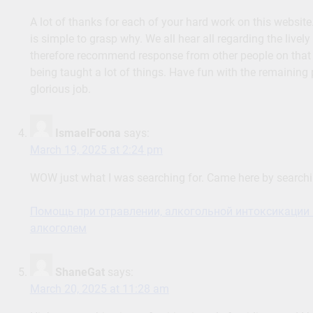
A lot of thanks for each of your hard work on this website
is simple to grasp why. We all hear all regarding the livel
therefore recommend response from other people on that 
being taught a lot of things. Have fun with the remaining
glorious job.
IsmaelFoona
says:
March 19, 2025 at 2:24 pm
WOW just what I was searching for. Came here by searc
Помощь при отравлении, алкогольной интоксикации 
алкоголем
ShaneGat
says:
March 20, 2025 at 11:28 am