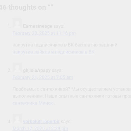
46 thoughts on “
”
Earnestneege
says:
February 20, 2025 at 11:16 pm
накрутка подписчиков в ВК бесплатно заданий
накрутка лайков и подписчиков в ВК
ghjlolaApapy
says:
February 21, 2025 at 7:05 am
Проблемы с сантехникой? Мы осуществляем установ
выполнением. Наши опытные сантехники готовы пров
сантехника Минск
.
vorbelutr ioperbir
says:
March 17, 2025 at 2:34 pm