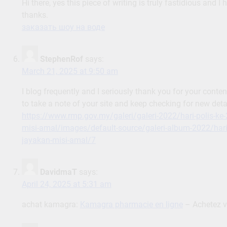
Hi there, yes this piece of writing is truly fastidious and I
thanks.
заказать шоу на воде
StephenRof
says:
March 21, 2025 at 9:50 am
I blog frequently and I seriously thank you for your conten
to take a note of your site and keep checking for new deta
https://www.rmp.gov.my/galeri/galeri-2022/hari-polis-ke
misi-amal/images/default-source/galeri-album-2022/hari
jayakan-misi-amal/7
DavidmaT
says:
April 24, 2025 at 5:31 am
achat kamagra:
Kamagra pharmacie en ligne
– Achetez 