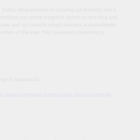
. Debby takes pleasure in carrying out research and it
y medium you create insightful tactics on this blog and
area and our favorite simple princess is undoubtedly
 portion of the year. You have been conducting a
hing for %keyword%
в Самаре лечение, капельницы при отравлении