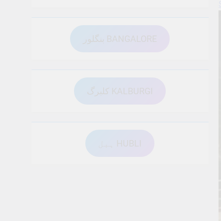
بنگلور BANGALORE
کلبرگ KALBURGI
ہبل HUBLI