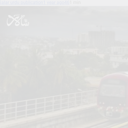
Salar urdu publication
1 year ago
46
1 min