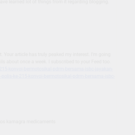
 have learned lot of things from it regarding blogging.
t. Your article has truly peaked my interest. I’m going
ils about once a week. I subscribed to your Feed too.
-215-konvoi-bermotosikal-pdrm-bersama-isbc-jayakan-
-polis-ke-215-konvoi-bermotosikal-pdrm-bersama-isbc-
vos kamagra medicaments