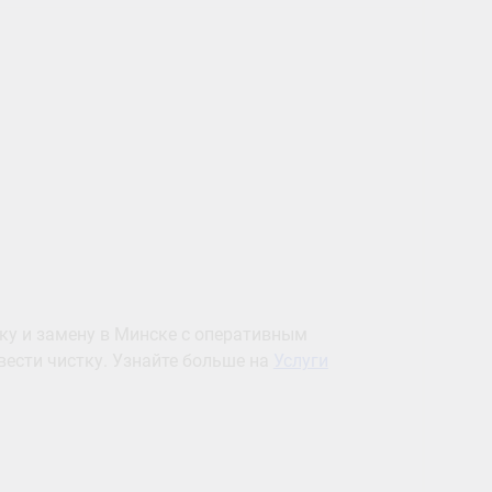
ку и замену в Минске с оперативным
ести чистку. Узнайте больше на
Услуги