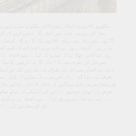
بنگلورو۔9فروری (سالار نیوز)بالآخر بنگلورو میٹرو
روپے ،اور زیادہ سے زیادہ 90روپے ت
تی رہیں۔ گزشتہ روز ہی نائب وزیر اعلیٰ ڈی کے شیو کم
ہوئے اپنا دامن جھاڑ لیا کہ میٹرو کے کراےہ میں اضافہ یا
کےلئے بی ایم آر سی ایل کی طرف سے ماہرین کی جو کمیٹی
کی سفارش سے قبل سنگاپور کے ماڈل کا جائزہ لیا اور بتایا
قرض کے عوض جو سود ہے اس کی ادائیگی کے ساتھ ساتھ دیک
ہے۔ چند دن قبل میٹرو ریل کراےہ میں اضافہ پر مرکزی
ایل کو سفارش کی ہے کہ