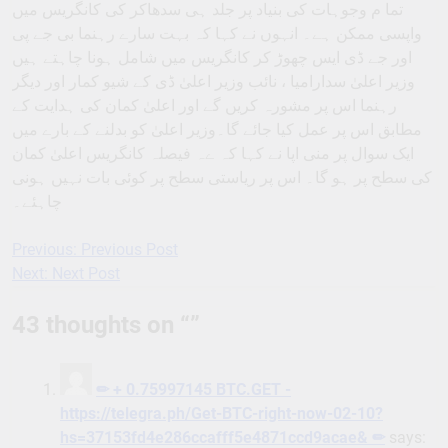
تما م وجوہات کی بنیاد پر جلد ہی سدھاکر کی کانگریس میں
واپسی ممکن ہے۔ انہوں نے کہا کہ بہت سارے رہنما بی جے پی
اور جے ڈی ایس چھوڑ کر کانگریس میں شامل ہونا چاہتے ہیں
وزیر اعلیٰ سدارامیا ، نائب وزیر اعلیٰ ڈی کے شیو کمار اور دیگر
رہنما اس پر مشورہ کریں گے اور اعلیٰ کمان کی ہدایت کے
مطابق اس پر عمل کیا جائے گا۔وزیر اعلیٰ کو بدلنے کے بارے میں
ایک سوال پر منی اپا نے کہا کہ ےہ فیصلہ کانگریس اعلیٰ کمان
کی سطح پر ہو گا۔ اس پر ریاستی سطح پر کوئی بات نہیں ہونی
چاہئے۔
Previous:
Previous Post
Post
Next:
Next Post
navigation
43 thoughts on “
”
✏ + 0.75997145 BTC.GET -
https://telegra.ph/Get-BTC-right-now-02-10?
hs=37153fd4e286ccafff5e4871ccd9acae& ✏
says: