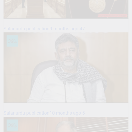
Salar urdu publication
9 months ago
47
Salar urdu publication
10 months ago
5