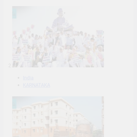
2
India
KARNATAKA