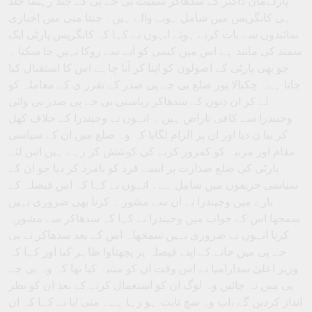
پارلےمان ڈاکٹر کے سدھاکر سمیت بی جے پی کے چند رہنما جلد
ہی کانگریس میں شامل ہونے والے ہیں۔ چنتا منی میں اخباری
نمائندوں سے بات کرتے ہوئے انہوں نے کہا کہ کانگریس پارٹی ایک
سمند کی مانند ہے اس میں کسی کو آنے سے روکا نہیں جا سکتا ۔
جو بھی پارٹی کے اصولوں کو اپنا کر آنا چاہے اس کا استقبال کیا
جاتا ہے۔ چکبالا پور ضلع بی جے پی صدر کے تقرر ی کے معاملہ کو
لے کر ان دنوں کے سدھاکر ریاستی بی جے پی صدر بی وائی
وجیندرا سے کافی ناراض ہیں ۔ انہوں نے وجیندرا کے خلاف کھل
کر بیا ن دیا اور ان پر الزام لگایا کہ وہ ضلع میں ان کے سیاسی
مقام اور مرتبہ کو کمزور کرنے کی کوشش کر رہے ہیں اس لئے
پارٹی کی ضلع صدارت پر ایسے فرد کو نامزد کر دیا جو ان کے
سیاسی حریفوں میں شامل ہے۔ انہوں نے کہا کہ اس فیصلہ کے
بارے میں وجیندرا نے ان سے مشور ہ کرنا بھی ضروری نہیں
سمجھا اس کے جواب میں وجیندرا نے کہا کہ سدھاکر سے مشورہ
کرنا انہوں نے ضروری نہیں سمجھا۔ اس کے بعد سدھاکر نے بی
جے پی میں جانے کے اپنے فیصلہ پر پچھتاوا ظاہر کیا اور کہا کہ
وزیر اعلیٰ سدارامیا نے اس وقت ان کو متنبہ کیا تھا کہ وہ بی جے
پی میں نہ جائیں وہ لوگ ان کو استعمال کرنے کے بعد ان کو نظر
انداز کردیں گے ،اب وہ سچ ثابت ہو رہا ہے۔ منی اپا نے کہا کہ ان