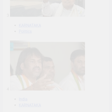
3
KARNATAKA
Politics
4
India
KARNATAKA