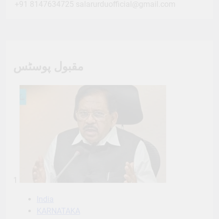
+91 8147634725
salarurduofficial@gmail.com
مقبول پوسٹس
1
India
KARNATAKA