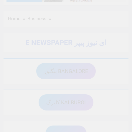
6 Months Ago
6 Months Ago
Home
Business
6 Months Ago
6 Months Ago
E NEWSPAPER ای نیوز پیپر
6 Months Ago
6 Months Ago
بنگلور BANGALORE
6 Months Ago
6 Months Ago
6 Months Ago
6 Months Ago
کلبرگ KALBURGI