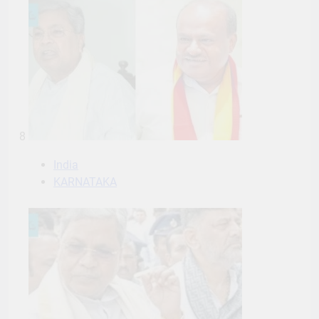
8
India
KARNATAKA