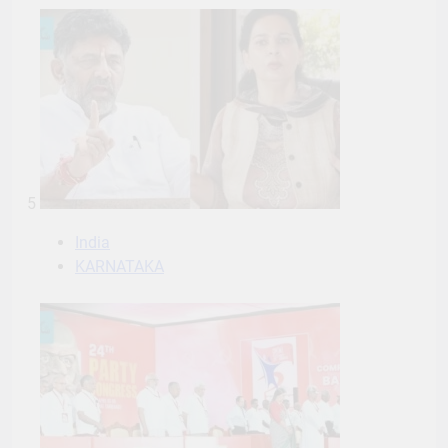
5
India
KARNATAKA