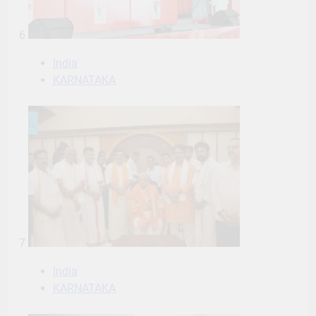
6
India
KARNATAKA
7
India
KARNATAKA