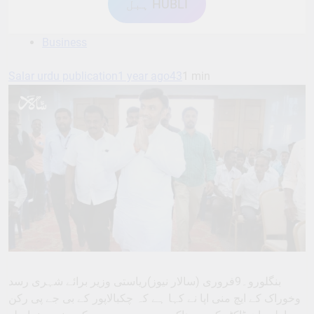
ہبل HUBLI
Business
Salar urdu publication
1 year ago
43
1 min
بنگلورو۔9فروری (سالار نیوز)ریاستی وزیر برائے شہری رسد
وخوراک کے ایچ منی اپا نے کہا ہے کہ چکبالاپور کے بی جے پی رکن