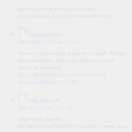
purchase orlistat without prescription –
https://asacostat.com/#
purchase xenical pill
ConnieBat
says:
September 1, 2025 at 1:06 am
This is a keynote which is near to my heart… Myriad
thanks! Faithfully where can I notice the phone
details for questions?
http://web.symbol.rs/forum/member.php?
action=profile&uid=1175052
1win_vbsi
says:
May 16, 2026 at 12:07 pm
1win neteller deposit
[url=https://www.1win63470.help]https://www.1win6347