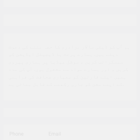
ہم آپ کو ڈیلی سالار برادری کا حصہ بننے کی دعوت
دیتے ہیں. ہمارے پرنٹ یا ڈیجیٹل ایڈیشن کو
سبسکرائب کریں ، سوشل میڈیا پر ہماری پیروی
کریں ، اور ہمارے مواد سے مشغول ہوں. آپ کی مدد
ہمیں اپنے قارئین کو معیاری صحافت کی فراہمی
کے اپنے مشن کو جاری رکھنے کے قابل بناتی ہے.
Phone
Email