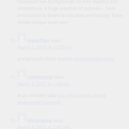
Download free backgrounds for your desktop and
smartphone. A huge selection of pictures – from
minimalism to bright landscapes and fantasy. Enjoy
stylish images every day!
RobertDax
says:
March 3, 2025 at 10:35 pm
private yacht dubai marina
xclusive boats dubai
Jamescycle
says:
March 5, 2025 at 1:08 am
игры онлайн гайд
как установить скин в
майнкрафт лаунчер
lifeforgame
says:
March 5, 2025 at 2:47 pm