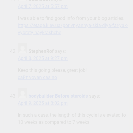
April 7, 2025 at 5:57 pm
I was able to find good info from your blog articles.
https://etage.kiev.ua/porivnyannya-skla-dlya-far-yak-
vybraty-naykrashche
StephenRof
says:
April 8, 2025 at 9:27 pm
Keep this going please, great job!
сайт vovan casino
bodybuilder Before steroids
says:
April 9, 2025 at 8:02 pm
In such a case, the length of this cycle is elevated to
10 weeks as compared to 7 weeks.