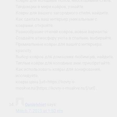
Ковры для холодных полов, необходимый стиль.
Тенденции в мире ковров, узнайте.
Ковры для вашего загородного стиля, найдите.
Как сделать ваш интерьер уникальным с
коврами, откройте.
Разнообразие стилей ковров, новые варианты.
Создайте атмосферу уюта в спальне, выбирайте.
Премиальные ковры для вашего интерьера,
красоту.
Выбор ковров для домашних любимцев, найдите.
Теплые ковры для холодных зим, приобретайте.
Как использовать ковры для зонирования,
исследуйте.
ковры цена [url=https://kovry-v-
moskve.ru/]https://kovry-v-moskve.ru/[/url] .
Danielshiet
says:
March 7, 2025 at 1:50 pm