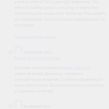
you’re in point of fact a just right webmaster. The
web site loading speed is amazing. It seems that
you’re doing any unique trick. Moreover, The contents
are masterpiece. you have done a magnificent job on
this matter!
быстрое снятие ломки
TrevorSow
says:
March 19, 2025 at 3:04 pm
Магазин печей и каминов
https://pech.pro
широкий выбор дровяных, газовых и
электрических моделей. Стильные решения для
дома, дачи и бани. Быстрая доставка, установка
и гарантия качества!
OLaneGat
says: