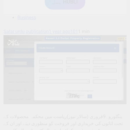
ہبل HUBLI
Business
Salar urdu publication
1 year ago
101
1 min
بنگلورو۔9فروری (سالار نیوز)ریاست میں محکمہ محصولات کے
تحت اثاثوں کی خریداری اور فروخت کو منظوری دینے اور ان کے