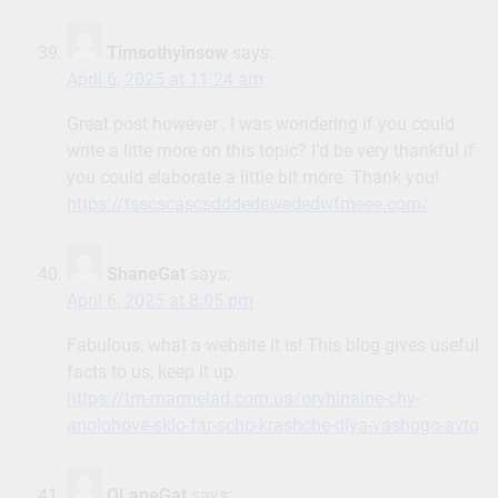
Timsothyinsow
says:
April 6, 2025 at 11:24 am
Great post however , I was wondering if you could
write a litte more on this topic? I’d be very thankful if
you could elaborate a little bit more. Thank you!
https://tsscscascsdddedewededwfmeee.com/
ShaneGat
says:
April 6, 2025 at 8:05 pm
Fabulous, what a website it is! This blog gives useful
facts to us, keep it up.
https://tm-marmelad.com.ua/oryhinalne-chy-
anolohove-sklo-far-scho-krashche-dlya-vashogo-avto
OLaneGat
says: