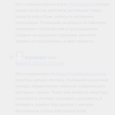
Все о компьютерных играх
lifeforgame.ru
обзоры
новых проектов, рейтинги, детальные гайды,
новости индустрии, анонсы и системные
требования. Разбираем особенности геймплея,
помогаем с настройками и прохождением.
Следите за игровыми трендами, изучайте
секреты и погружайтесь в мир гейминга.
Davidspake
says:
March 8, 2025 at 12:01 am
Все о недвижимости
https://poselok-exclusive.ru
покупка, аренда, ипотека. Разбираем рыночные
тренды, юридические тонкости, лайфхаки для
выгодных сделок. Помогаем выбрать квартиру,
рассчитать ипотеку, проверить документы и
избежать ошибок при сделках с жильем.
Актуальные статьи для покупателей,