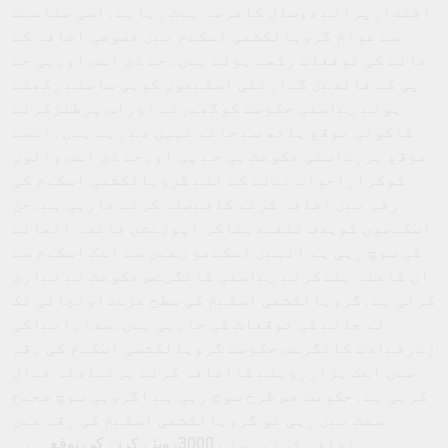
اقتدارپرآئے دوسال کاعرصہ بےت رہاہے۔اسی مناسبت
سے عوام گروہالکشمی اسکےم مےں خصوصی اضافہ کے
جانے کی توقعات رکھے ہوئے ہےں۔جے ڈی اےس اوربی جے
پی کے قائدےن گےارنٹی اسکےموں کوہی سامنے رکھتے
ہوئے رےاستی حکومت کوگھےرنے اوراس پرطنزکرنے
کاکوئی موقع ہاتھ سے جانے نہیں دے رہے ہےں۔اےسے
موقع پررےاستی حکومت بی جے پی اورجے ڈی اےس والوں
کوکراراجواب دےنے کے لئے گروہالکشمی اسکےم کی
رقم مےں اضافہ کرنے کافےصلہ کرنے جارہی ہے۔جن
اسکےموں کوہدف تنقےدبناکر اپوزےشن فائدہ اٹھانے
کی سوچ رہی ہے انہےں اسکےمو ںمےں سے اےک اسکےم سے
ان کامنہ بندکرنے رےاستی کانگرےس حکومت نے تےاری
کرلی ہے۔گروہالکشمی اسکےم کی سطح مزےداونچائی تک
لے جانے کی توقعات کی جارہی ہےں۔سدارامےاکی
زےرقےادت کانگرےس حکومت گروہالکشمی اسکےم کی رقم
مےں اےک ہزارروپئے کااضافہ کرنے پرتبادلہ خےال
کرہی ہے۔حکومت جس طرح سوچ رہی ہے اگروہی سوچ صحےح
سمت مےں رہی تو گروہالکشمی اسکےم کی رقم مےں
اضافہ کرتے ہوئے 3000روپئے کرنے کی توقع ہے ۔