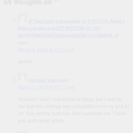
59 thoughts on “
”
📏 You have a message(-s) # 913729. Read >
https://graph.org/GET-BITCOIN-02-25?
hs=9976d6296657abaecd3e23b1e1c28df4& 📏
says:
March 4, 2025 at 12:17 pm
aprbtw
zoritoler imol
says:
March 7, 2025 at 12:17 pm
Normally I don’t read article on blogs, but I wish to
say that this write-up very compelled me to try and do
so! Your writing taste has been surprised me. Thank
you, quite great article.