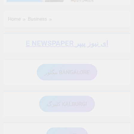
6 Months Ago
6 Months Ago
Home
Business
6 Months Ago
6 Months Ago
E NEWSPAPER ای نیوز پیپر
6 Months Ago
6 Months Ago
بنگلور BANGALORE
6 Months Ago
6 Months Ago
6 Months Ago
6 Months Ago
کلبرگ KALBURGI