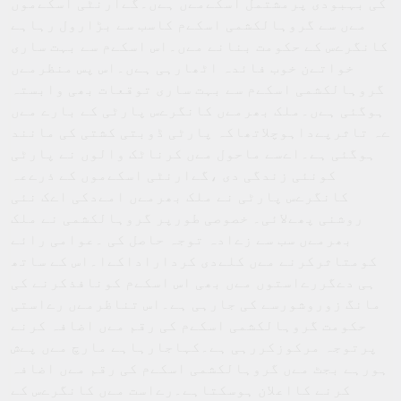
کی بہبودی پرمشتمل اسکےمےں ہےں۔گےارنٹی اسکےموں
مےں سے گروہالکشمی اسکےم کاسب سے بڑارول رہاہے
کانگرےس کے حکومت بنانے مےں۔اس اسکےم سے بہت ساری
خواتےن خوب فائدہ اٹھارہی ہےں۔اس پس منظرمےں
گروہالکشمی اسکےم سے بہت ساری توقعات بھی وابستہ
ہوگئی ہےں۔ملک بھرمےں کانگرےس پارٹی کے بارے مےں
ےہ تاثرپےداہوچلاتھاکہ پارٹی ڈوبتی کشتی کی مانند
ہوگئی ہے۔اےسے ماحول مےں کرناٹک والوں نے پارٹی
کونئی زندگی دی ،گےارنٹی اسکےموں کے ذرےعہ
کانگرےس پارٹی نے ملک بھرمےں امےدکی اےک نئی
روشنی پھےلائی۔ خصوصی طورپر گروہالکشمی نے ملک
بھرمےں سب سے زےادہ توجہ حاصل کی ۔عوامی رائے
کومتاثرکرنے مےں کلےدی کرداراداکےا۔اس کے ساتھ
ہی دےگررےاستوں مےں بھی اس اسکےم کونافذکرنے کی
مانگ زوروشورسے کی جارہی ہے۔اس تناظرمےں رےاستی
حکومت گروہالکشمی اسکےم کی رقم مےں اضافہ کرنے
پرتوجہ مرکوزکررہی ہے۔کہاجارہاہے مارچ مےں پےش
ہورہے بجٹ مےں گروہالکشمی اسکےم کی رقم مےں اضافہ
کرنے کااعلان ہوسکتاہے۔رےاست مےں کانگرےس کے