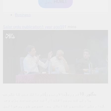
ہبل HUBLI
Business
Salar urdu publication
1 year ago
59
1 mins
بنگلور۔10فروری(سالارنےوز)کرناٹک مےں کانگرےس
پارٹی کے برسراقتدارآنے مےں سب سے بڑی وجہ
گےارنٹی اسکےموں کااعلان ہے۔ خصوصی طورپرخواتےن