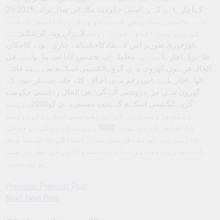
کہاجارہاہے کہ رےاستی حکومت مالےاتی سال برائے 2025-26
کے رےاستی بجٹ پےشی کے موقع پرگروہالکشمی اسکےم
کی رقم مےں اضافہ کرتے ہوئے 3ہزارروپئے کرسکتی ہے
،اورفوری طورپر اس کے نفاذکاحکمنامہ جاری ہونے کاامکان
ظاہرکےاجارہاہے۔ےہ معاملہ اب تجسس کاباعث بناہواہے۔فی
الحال غرےبوں گھروں مےں گروہالکشمی اسکےم سے بہت فائدہ
اٹھاےاجارہاہے۔اس رقم مےں اضافہ کئے جانے سے غرےبوں کے
گھروں مےں مزےدروشنی آئے گی۔فی الحال رےاستی حکومت
گروہالکشمی اسکےم کے تحت مستفےدےن کو2000روپئے
دیئے جارہے ہےں۔اب اس رقم مےں اےک ہزارروپئے
کااضافہ کرتے ہوئے 3000روپئے کرنے کی توقع کی
جارہی ہے۔اس تناظرمےں سدارامےاکی جانب سے پےش
کےے جارہے بجٹ پرتمام رےاست والوں کی نظرےں جمی
ہوئی ہےں۔
Previous:
Previous Post
Post
Next:
Next Post
navigation