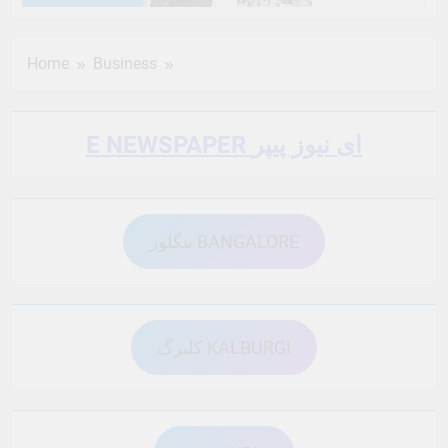
6 Months Ago
6 Months Ago
Home
Business
6 Months Ago
6 Months Ago
E NEWSPAPER ای نیوز پیپر
6 Months Ago
6 Months Ago
بنگلور BANGALORE
6 Months Ago
6 Months Ago
6 Months Ago
6 Months Ago
کلبرگ KALBURGI