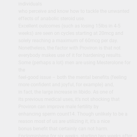
individuals
who perceive and know how to tackle the unwanted
effects of anabolic steroid use.
Excellent outcomes (such as losing 15lbs in 4-5
weeks) are seen on cycles starting at 20mcg and
solely reaching a maximum of 60mcg per day.
Nonetheless, the factor with Proviron is that not
everybody makes use of it for hardening results.
Some (perhaps a lot) men are using Mesterolone for
the
feel-good issue – both the mental benefits (feeling
more confident and joyful, for example) and,
in fact, the large increase in libido. As one of
its previous medical uses, it’s not shocking that
Proviron can improve male fertility by
enhancing sperm count14. Though unlikely to be a
reason most of us are utilizing it, it’s a nice
bonus benefit that certainly can not harm.
Enclomiphene for six weeks, starting two weeks after