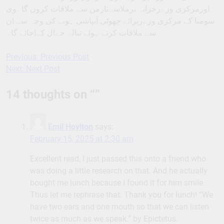
اورمرکزی وزےرخزانہ نرملاسےتارمن سے ملاقات کروں گا۔وی
سومنا کے مرکزی وزےربرائے چھوٹی آبپاشی ہونے کی وجہ سے ان
سے ملاقات کرتے ہوئے تبالہ خےال کےاجائے گا۔
Previous:
Previous Post
Post
Next:
Next Post
navigation
14 thoughts on “
”
Emil Hoylton
says:
February 15, 2025 at 2:30 am
Excellent read, I just passed this onto a friend who
was doing a little research on that. And he actually
bought me lunch because I found it for him smile
Thus let me rephrase that: Thank you for lunch! “We
have two ears and one mouth so that we can listen
twice as much as we speak.” by Epictetus.