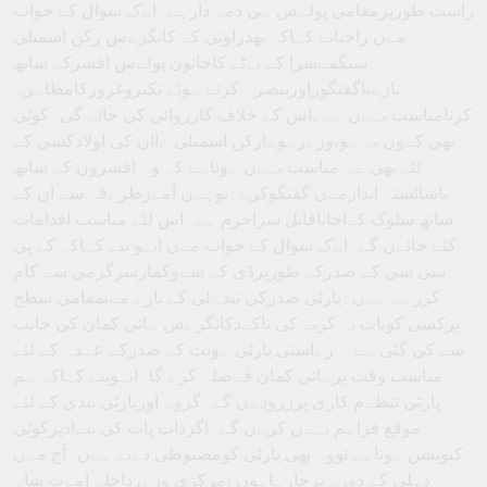
راست طورپرمقامی پولےس ہی ذمہ دارہے۔اےک سوال کے جواب
مےں راجنانے کہاکہ بھدراوتی کے کانگرےس رکن اسمبلی
سنگمےشرا کے بےٹے کاخاتون پولےس افسرکے ساتھ
نازےباگفتگوراورتبصرہ کرتے ہوئے تکبروغرورکامظاہرہ
کرنامناسب نہےں ہے ،اس کے خلاف کارروائی کی جائے گی۔کوئی
بھی کےوں نہ ہو،وزےرہوےارکن اسمبلی ےاان کی اولادکسی کے
لئے بھی ےہ مناسب نہےں ہوتاہے کہ وہ افسروں کے ساتھ
ناشائستہ اندازمےں گفتگوکرے۔توہےن آمےزطرےقہ سے ان کے
ساتھ سلوک کےاجاناقابل سزاجرم ہے۔اس لئے مناسب اقدامات
کئے جائےں گے۔اےک سوال کے جواب مےں انہو ںنے کہاکہ کے پی
سی سی کے صدرکے طورپرڈی کے شےوکمارسرگرمی سے کام
کررہے ہےں۔پارٹی صدرکی تبدےلی کے بارے مےںمقامی سطح
پرکسی کوبات نہ کرنے کی تاکےدکانگرےس ہائی کمان کی جانب
سے کی گئی ہے ۔ رےاستی پارٹی ےونٹ کے صدرکے عہدہ کے لئے
مناسب وقت پرہائی کمان فےصلہ کرے گا۔انہوںنے کہاکہ ہم
پارٹی تنظےم کاری پرزرودےں گے۔گروہ اورپارٹی بندی کے لئے
موقع فراہم نہےں کرےں گے۔اگرذات پات کی بنےادپرکوئی
کنونشن ہوتاہے تووہ بھی پارٹی کومضبوطی دےتے ہےں۔آج مےں
دہلی کے دورہ پرجارہاہوں ،مرکزی وزےرداخلہ امےت شاہ