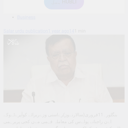
ہبل HUBLI
Business
Salar urdu publication
1 year ago
14
1 min
بنگلور۔11فروری(سالارنےوز)رےاستی وزےربرائے کوآپرےٹےوکے
اےن راجنانے پولےس کی معاملہ فہمی مےں کجی پربرہمی