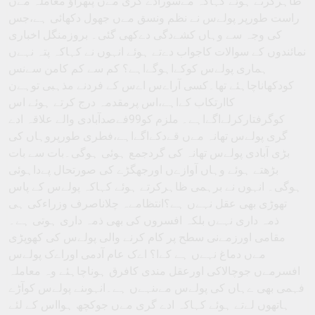
ظاہرکرتے ہوئے کہاکہ مےسورادے گری مےں پتھراﺅ معاملہ مےں
راست طورپر پولےس نے نظم ونسق مےں جھول دکھائی ہے،جس
کی وجہ سے وہاں کشےدگی دےکھی گئی۔ بروزمنگل اخباری
نمائندوں کے سوالات کاجواب دےتے ہوئے انہوں نے کہاکہ پتہ نہےں
ہماری پولےس کوکےاہوگےاہے؟ کم سے کم کامن سےنس
کودکھاناچاہئے تھا۔کسی آراےس اےس کے فردنے مذہبی توہےن
کاارتکاب کےاہے،اس پرمقدمہ درج کرتے ہوئے اس
کوگرفتارکرلےاگےاہے۔ ملزم کو99فےصدآبادی والے علاقہ ادے
گری پولےس تھانہ مےں قےدکےاگےاہے،فطری طورپروہاں کی
بڑی آبادی پولےس تھانہ کی گردجمع ہوئی ہوگی۔بات سے بات
بڑھتے ہوئے وہاں آوازےں اورجھگڑے کی صورتحال پےداہوئی
ہوگی۔ انہوں نے برہمی ظاہرکرتے ہوئے کہاکہ پولےس کے پاس
تھوڑی بھی عقل نہےں ہے؟انتظامےہ چلاناصرف وزراءکی ہی
ذمہ داری نہےں بلکہ افسروں کی بھی ذمہ داری ہوتی ہے۔
مقامی اورزمےنی سطح پر کام کرنے والی پولےس کی کھوپڑی
مےں دماغ نہےں ہے کےا؟ اےک عام آدمی اوراےک پولےس
افسرمےں جوچالاکی اورعقل مندی کافرق ہوناچاہئے وہ معاملہ
فہمی بھی ےہاں کی پولےس مےںنہےں ہے۔انہوںنے پولےس کوآڑے
ہاتھوں لےتے ہوئے کہاکہ ادے گری مےں جوکچھ ہوااس کے لئے