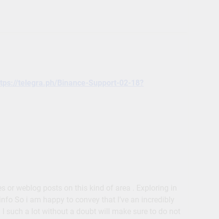
https://telegra.ph/Binance-Support-02-18?
les or weblog posts on this kind of area . Exploring in
info So i am happy to convey that I’ve an incredibly
I such a lot without a doubt will make sure to do not