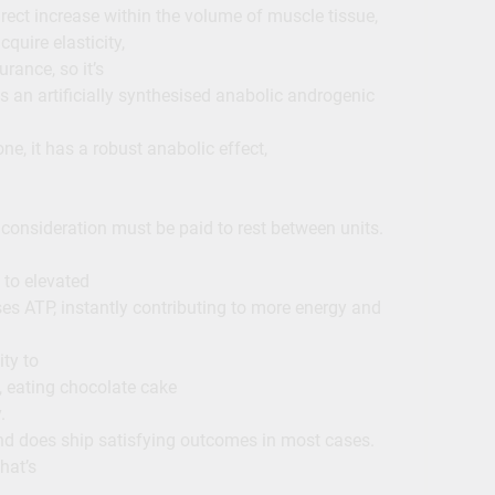
direct increase within the volume of muscle tissue,
quire elasticity,
urance, so it’s
is an artificially synthesised anabolic androgenic
e, it has a robust anabolic effect,
a consideration must be paid to rest between units.
 to elevated
es ATP, instantly contributing to more energy and
ity to
p, eating chocolate cake
.
and does ship satisfying outcomes in most cases.
that’s