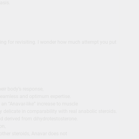
asis.
king for revisiting. I wonder how much attempt you put
heir body’s response,
eamless and optimum expertise.
 an “Anavar-like” increase to muscle
y delicate in comparability with real anabolic steroids.
id derived from dihydrotestosterone.
on,
ther steroids, Anavar does not