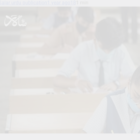
Salar urdu publication
1 year ago
18
1 min