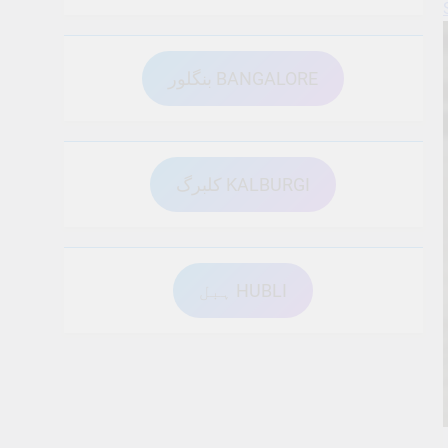
بنگلور BANGALORE
کلبرگ KALBURGI
ہبل HUBLI