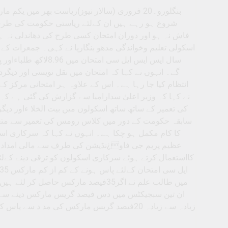
شروع ہو رہے ہیں ان کےلئے ریاستی حکومت کی طرف 
فاش نہ ہو اور دوران امتحان کسی طرح کی دھاندلی نہ ہو 
اسکولی تعلیم وخواندگی مدھو بنگارپا نے کہی۔ جمعرات کے ر
گے۔ انہوں نے کہا کہ امتحان میں نقل نویسی اور دیگردھا
انتظام کیا جا رہا ہے۔ اس کے علاوہ ہر امتحانی مرکز ک
کی تعمیر کے ساتھ ساتھ اسکولوں میں بیت الخلا ءاور دیگر
عظیم پریم جی فاو¿نڈیشن کی طرف سے مالی امداد کا ت
میں طالب علم نے اگر35فیصد مارکس حاص
ان تین سبجیکٹس میں دس فیصد گریس مارکس دینے سے اگ
زیادہ سے زیادہ 20فیصد گریس مارکس کی مد د س