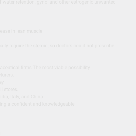
f water retention, gyno, and other estrogenic unwanted
crease in lean muscle
ly require the steroid, so doctors could not prescribe
aceutical firms.The most viable possibility
turers.
ey
il stores.
dia, Italy, and China.
ering a confident and knowledgeable
s