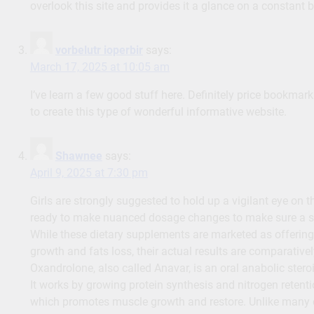
overlook this site and provides it a glance on a constant b
vorbelutr ioperbir
says:
March 17, 2025 at 10:05 am
I’ve learn a few good stuff here. Definitely price bookmar
to create this type of wonderful informative website.
Shawnee
says:
April 9, 2025 at 7:30 pm
Girls are strongly suggested to hold up a vigilant eye on t
ready to make nuanced dosage changes to make sure a s
While these dietary supplements are marketed as offering
growth and fats loss, their actual results are comparativel
Oxandrolone, also called Anavar, is an oral anabolic stero
It works by growing protein synthesis and nitrogen retenti
which promotes muscle growth and restore. Unlike many o