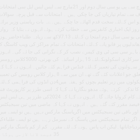
بنگلورو۔20 فروری (سالار نیوز)ریاست بھر میں یکم مارچ سے پی یو سی سال دوم اور 21مارچ سے ایس ایس ایل سی امتحان
سے تمام تیاریاں کی جا چکی ہیں ۔ امتحانات سے قبل پرچہ سوالات
اس کےلئے سخت قدم اٹھائے جا چکے ہیں۔ےہ بات ریاستی وزیر برائے
وز ایک اخباری کانفرنس سے خطاب کرتے ہوئے انہوں نے بتایا کہ رواں
سال ایس ایس ایل سی امتحان میں 8.96لاکھ طلباءاور پی یو سی سال دوم امتحا ن کےلئے 7.13لاکھ سے زیادہ طلباءحاضرہ
ندلیوں پر قابو پانے کےلئے امتحانات کے تمام مراکز کی ویب کاسٹگ کا
ے باہر سی سی ٹی وی کیمرے نصب کر کے نگرانی کی جا ئے گی۔ انہوں
نے کہا کہ وزیر اعلیٰ سدارامیا سے گزارش کی گئی ہے کہ سرکاری اسکولوںکےلئے 15ہزار اساتذہ کی بھرتی، 5000کلا
 سہولتوں کی تعمیر کےلئے فنڈس فراہم کئے جائیں۔ انہوں نے کہا کہ
سابقہ حکومت کے دور میں کلاس رومس کی تعمیر سے متعلق جو اعلانات کئے گئے تھے ان میں سے 8ہزار کلاس رومس کی تع
کا کام مکمل ہو چکا ہے۔ انہوں نے کہا کہ سرکاری اسکولوں میں زیر تعلیم بچوں کو ہفتہ میں4دن انڈوں کی فراہمی کےل
ذکرہ کرتے ہوئے مدھو بنگارپا نے کہا کہ اسی طرز پر کارپوریٹ فنڈ
کااستعمال کرتے ہوئے سرکاری اسکولوں کو ترقی دینے کےلئے کام کروایا جائے گا۔ انہوں نے کہا کہ 2024کی طرز پر ہی ایس 
ایل سی امتحان کےلئے پاس ہونے کے کم از کم مارکس 35فیصد مقرر کئے گئے ہیں ۔ انہوں نے کہا کہ ماضی میں تین سبجیکٹ
ل کر لئے ہیں اور باقی تین سبجیکٹس میں اگرپاسنگ مارکس نہیں ہیں تو ایسے میں
ر تمام سبجیکٹس میں پاسنگ کے نمبرمل رہے ہیں تو ایسے طلباءکو
ے پاس کردیاجاتاتھا۔لیکن اب پاس ہونے کے لئے مقررہ کم از کم پاسنگ مارکس
35 فیصد لانا لازمی ہوگا۔