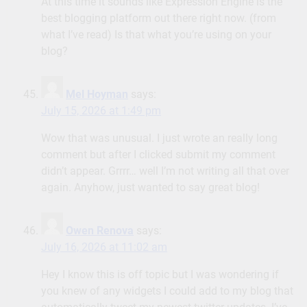
At this time it sounds like Expression Engine is the
best blogging platform out there right now. (from
what I’ve read) Is that what you’re using on your
blog?
Mel Hoyman
says:
July 15, 2026 at 1:49 pm
Wow that was unusual. I just wrote an really long
comment but after I clicked submit my comment
didn’t appear. Grrrr… well I’m not writing all that over
again. Anyhow, just wanted to say great blog!
Owen Renova
says:
July 16, 2026 at 11:02 am
Hey I know this is off topic but I was wondering if
you knew of any widgets I could add to my blog that