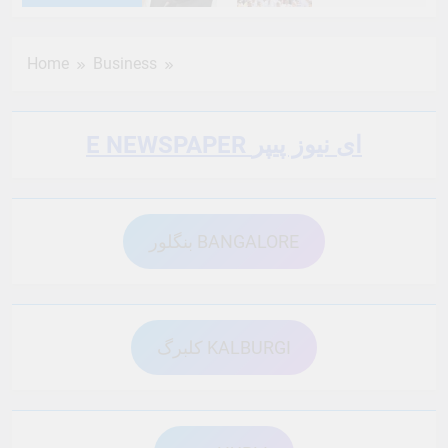
6 Months Ago
6 Months Ago
Home
Business
6 Months Ago
6 Months Ago
E NEWSPAPER ای نیوز پیپر
6 Months Ago
6 Months Ago
بنگلور BANGALORE
6 Months Ago
6 Months Ago
6 Months Ago
6 Months Ago
کلبرگ KALBURGI