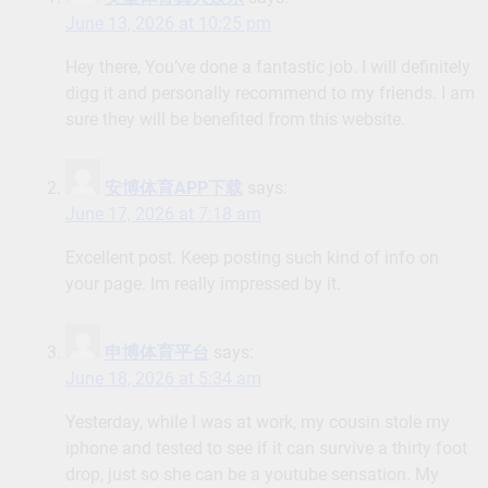
June 13, 2026 at 10:25 pm
Hey there, You’ve done a fantastic job. I will definitely
digg it and personally recommend to my friends. I am
sure they will be benefited from this website.
安博体育APP下载
says:
June 17, 2026 at 7:18 am
Excellent post. Keep posting such kind of info on
your page. Im really impressed by it.
申博体育平台
says:
June 18, 2026 at 5:34 am
Yesterday, while I was at work, my cousin stole my
iphone and tested to see if it can survive a thirty foot
drop, just so she can be a youtube sensation. My