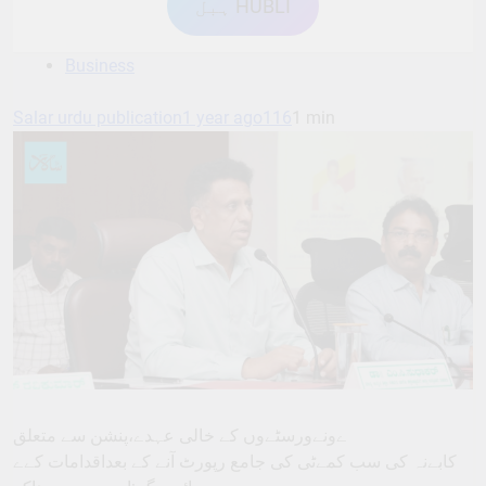
ہبل HUBLI
Business
Salar urdu publication
1 year ago
116
1 min
ےونےورسٹےوں کے خالی عہدے،پنشن سے متعلق
کابےنہ کی سب کمےٹی کی جامع رپورٹ آنے کے بعداقدامات کےے