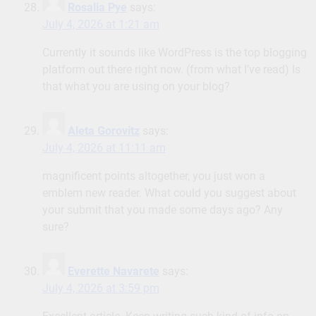
Rosalia Pye
says:
July 4, 2026 at 1:21 am
Currently it sounds like WordPress is the top blogging
platform out there right now. (from what I’ve read) Is
that what you are using on your blog?
Aleta Gorovitz
says:
July 4, 2026 at 11:11 am
magnificent points altogether, you just won a
emblem new reader. What could you suggest about
your submit that you made some days ago? Any
sure?
Everette Navarete
says:
July 4, 2026 at 3:59 pm