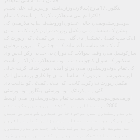
جائےں گے:اےم سی سدھاکر
بنگلور۔17مارچ(سالارنےوز)رےاستی وزےربرائے اعلیٰ تعلےم
ڈاکٹراےم سی سدھاکرنے کہاکہ رےاست کے تمام
ےونےورسٹےوںمےں خالی عہدوں اوروظےفہ ےاب ملازمےن کی
پنشن کے سلسلہ مےں مکمل رپورٹ فراہم کرنے کابےنہ مےں
اےک سب کمےٹی تشکےل دی گئی ہے۔ اس کمےٹی کی رپورٹ کے
آنے کے بعد مناسب اقدامات کےے جائےں گے۔بروزپےرقانون
سازکونسل مےں وقفہ سوالات کے دوران بی جے پی رکن اےس وی
سنکنور کے سوال کاجواب دےتے ہوئے سدھاکرنے کہاکہ رےاست
کی تمام ےونےورسٹےوں مےں ذرائع آمدنی میں اضافہ کرنے، خالی
اورمنظورشدہ عہدوں کے سلسلہ مےں جانکاری پرمشتمل اےک
مکمل رپورٹ تےارکرنے کابےنہ کی ذےلی کمےٹی کوہداےت دی
گئی ہے۔کرناٹک ےونےورسٹی، بنگلور ےونےورسٹی
اورمےسورےونےورسٹی سمےت تمام ےونےورسٹےوں مےں اوسط
2800عہدے خالی ہےں۔گزشتہ بی جے پی حکومت نے
ےونےورسٹےوں مےں موجودخالی عہدوں کوبھرتی نہےں
کیا جس کی وجہ سے ےہ مسئلہ بہت بڑابن گےاہے۔انہوں
نے تشوےش ظاہرکرتے ہوئے کہاکہ چند ےونےورسٹےوں
مےں غےرسائنٹفک عہدے بھی بن گئے ہےں۔دوسری طرف