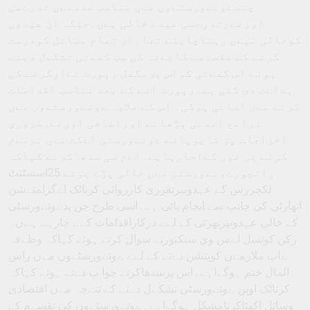
چندےونےورسٹےوں مےں مناسب عددمےں تدرےسی
اورغےرتدرےسی عہدے خالی ہےں۔جبکہ ان عہدوں
کوخالی نہےں رہناچاہئے تھا۔ان تمام مسائل کودرست
کرنے کے مقصدسے کابےنہ کی سب کمےٹی تشکےل دیتے
ہوئے اس کمےٹی کواس پرمکمل رپورٹ تےارکرنے کی
ہداےت دی گئی ہے۔رپورٹ آنے کے بعد مناسب اقدامات
کرنے مےں آسانی ہوگی۔ اس کے علاوہ ےونےورسٹےوں مےں
ذرائع آمدنی بڑھانے اوراضافی اورغےرضروری
اخراجات پر قابوپانے ےونےورسٹی اےکٹ مےں ترمےم
کرنے پر غور کےاجارہاہے۔اےم سی سدھاکرنے کہاکہ
رائچورےونےورسٹی مےں خالی پڑے ہوئے 25اسسٹنٹ
لکچررس کے عہدوںپرتقرری کارروائی کرناٹک اےگزامنےشن
اتھارٹی کی جانب سے انجام پائی ہے۔اسی طرح جن پدےونےورسٹی
کے خالی عہدوںپربھرتی کے لےے درکاراقدامات کےے جارہے ہےں۔
رکن کونسل اےس وی سنکنورنے سوال کرتے ہوئے کہاکہ وظےفہ
ےاب ملازمےن کوپنشن دےنے کے لےے ےونےورسٹےوں مےں راس
المال ختم ہوگےاہے۔اس پرسدھاکرنے جوا ب دےتے ہوئے کہاکہ
کرناٹک اوپن ےونےورسٹی تشکےل دےنے کے نتےجہ مےں اقتصادی
وسائل اکھٹاکرنامشکل ہوگےاہے۔ےونےورسٹےوں کی تقسےم کے