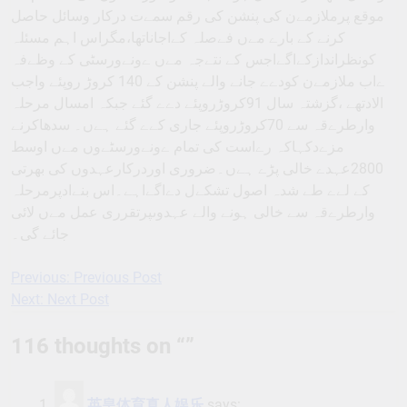
موقع پرملازمےن کی پنشن کی رقم سمےت درکار وسائل حاصل
کرنے کے بارے مےں فےصلہ کےاجاناتھا،مگراس اہم مسئلہ
کونظراندازکےاگےاجس کے نتےجہ مےں ےونےورسٹی کے وظےفہ
ےاب ملازمےن کودےے جانے والے پنشن کے 140 کروڑ روپئے واجب
الادتھے ،گزشتہ سال 91کروڑروپئے دےے گئے جبکہ امسال مرحلہ
وارطرےقہ سے 70کروڑروپئے جاری کےے گئے ہےں۔ سدھاکرنے
مزےدکہاکہ رےاست کی تمام ےونےورسٹےوں مےں اوسط
2800عہدے خالی پڑے ہےں۔ضروری اوردرکارعہدوں کی بھرتی
کے لےے طے شدہ اصول تشکےل دےاگےاہے۔اس بنےادپرمرحلہ
وارطرےقہ سے خالی ہونے والے عہدوںپرتقرری عمل مےں لائی
جائے گی۔
Previous:
Previous Post
Post
Next:
Next Post
navigation
116 thoughts on “
”
英皇体育真人娱乐
says: