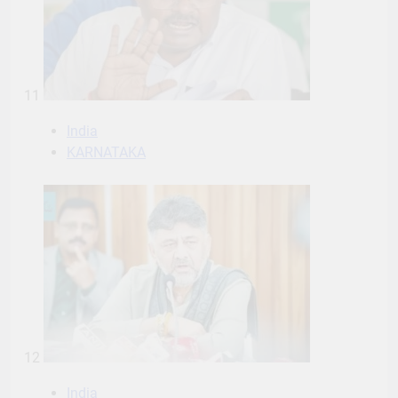
11
India
KARNATAKA
12
India