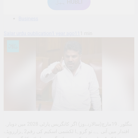
ہبل HUBLI
Business
Salar urdu publication
1 year ago
11
1 min
بنگلور۔19مارچ(سالارنےوز) اگر کانگریس پارٹی 2028 میں دوبارہ
اقتدار میں آتی ہے تو گروہا لکشمی اسکیم کی رقم2ہزارروپئے