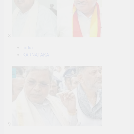
8
India
KARNATAKA
9