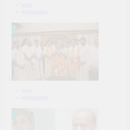
India
KARNATAKA
7
India
KARNATAKA