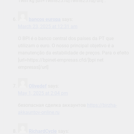
1win kg [url=1win825.ru]1win825.ru[/url] .
bancos europa
says:
March 23, 2025 at 12:31 am
O BPI é o banco central dos países da PT que
utilizam o euro. O nosso principal objetivo é a
manutenção da estabilidade de preços. Para o efeito
[url=https://bpinet-empresas.cfd/]bpi net
empresas[/url]
Olivedef
says:
May 1, 2025 at 2:04 pm
безопасная сделка аккаунтов
https://birzha-
akkauntov-online.ru
RichardCycle
says: