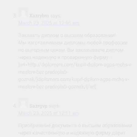
Xazrybm
says:
March 23, 2025 at 12:06 am
Заказать диплом о высшем образовании!
Мы изготавливаем дипломы любой профессии
по выгодным ценам. Вы заказываете диплом
через надежную и проверенную фирму. :
[url=http://diplomers.com/kupit-diplom-agps-mchs-v-
moskve-bez-predoplati-
goznak/]diplomers.com/kupit-diplom-agps-mchs-v-
moskve-bez-predoplati-goznak/[/url]
Sazrgvp
says:
March 23, 2025 at 12:11 am
Приобретение документа о высшем образовании
через качественную и надежную фирму дарит