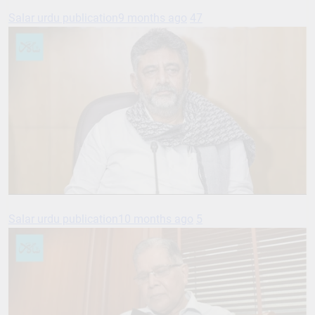
Salar urdu publication
9 months ago
47
Salar urdu publication
10 months ago
5