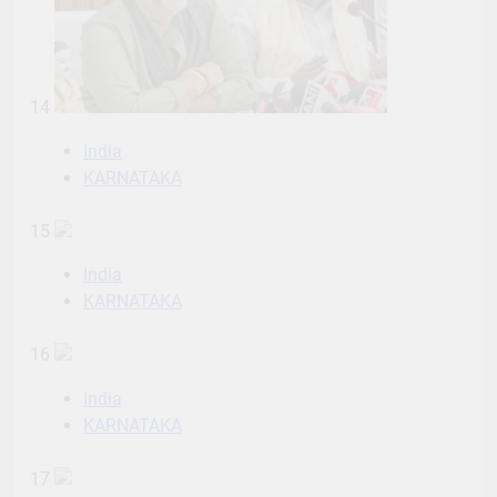
14
India
KARNATAKA
15
India
KARNATAKA
16
India
KARNATAKA
17