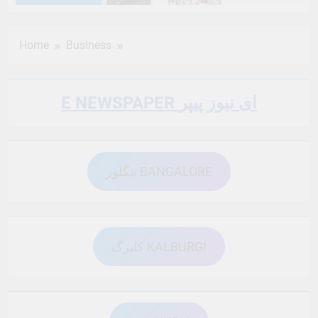
6 Months Ago
6 Months Ago
Home
Business
6 Months Ago
6 Months Ago
E NEWSPAPER ای نیوز پیپر
6 Months Ago
6 Months Ago
بنگلور BANGALORE
6 Months Ago
6 Months Ago
6 Months Ago
6 Months Ago
کلبرگ KALBURGI