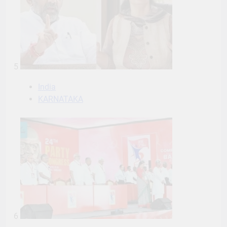
5
India
KARNATAKA
6