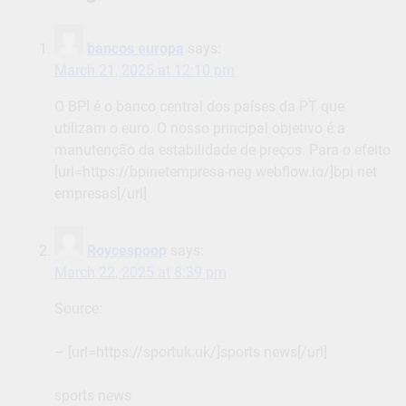
bancos europa
says:
March 21, 2025 at 12:10 pm
O BPI é o banco central dos países da PT que
utilizam o euro. O nosso principal objetivo é a
manutenção da estabilidade de preços. Para o efeito
[url=https://bpinetempresa-neg.webflow.io/]bpi net
empresas[/url]
Roycespoop
says:
March 22, 2025 at 8:39 pm
Source:
– [url=https://sportuk.uk/]sports news[/url]
sports news