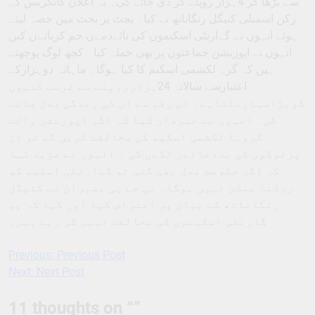
سے بڑھا کر 4ہزار روپئے کر دی جائے گی۔ یہ اعلان کانگریس کے
رکن اسمبلی کنیگل رنگاناتھ نے کیا۔ بجٹ پر بحث میں حصہ لیتے
ہوئے انہوں نے گےارنٹی اسکیموں کی تائےدمےں جم کرباتےں کیں
۔ انہوں نے اپوزیشن جماعتوں پر بھی حملہ کیا۔ کچھ لوگ پوچھتے
ہیں کہ گرہ لکشمی اسکیم کا کیا ہوگا۔ ماہانہ دوہزارکے
اعتبارسے سالانہ 24ہزارروپئے سے غرےب کنبوں
کوبڑاسہارملتاہے۔ اس رقم سے ان کی زندگی بدل جائے
گی۔ انہوں نے خبردار کیا کہ اگر اپوزےشن والے
گروہا لکشمی اسکیم کی مخالفت کریں گے تو ان
پرلوگوں کی بددعائےں لگےں گی ۔ انہوں نے مزید کہا
کہ اگر حکومت بدل بھی گئی تو گےارنٹی اسکیم کو
روکنا ممکن نہیں ہوگا۔ بی جے پی ممبران نے کنیگل
رنگاناتھ کے بیان پر اعتراض کیا اور کہا کہ ہم
گارنٹی اسکیموں کی مخالفت نہیں کر رہے ہیں۔
Previous:
Previous Post
Post
Next:
Next Post
navigation
11 thoughts on “
”