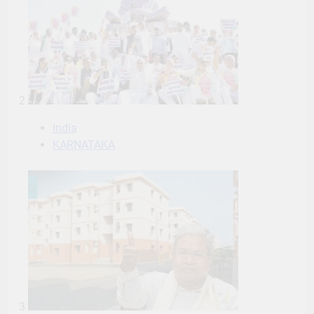
2
India
KARNATAKA
3