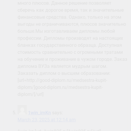
много плюсов. Данное решение позволяет
сберечь как дорогое время, так и значительные
финансовые средства. Однако, только на этом
выгоды не ограничиваются, плюсов значительно
больше.Мы изготавливаем дипломы любой
профессии. Дипломы производят на настоящих
бланках государственного образца. Доступная
стоимость сравнительно с огромными тратами
на обучение и проживание в чужом городе. Заказ
диплома ВУЗа является мудрым шагом.
Заказать диплом о высшем образовании:
[url=http://good-diplom.ru/medsestra-kupit-
diplom/]good-diplom.ru/medsestra-kupit-
diplom/[/url]
1win_imKn
says:
March 23, 2025 at 12:14 am