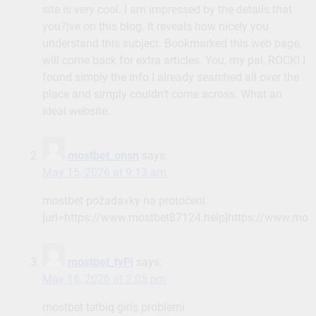
site is very cool. I am impressed by the details that
you?¦ve on this blog. It reveals how nicely you
understand this subject. Bookmarked this web page,
will come back for extra articles. You, my pal, ROCK! I
found simply the info I already searched all over the
place and simply couldn’t come across. What an
ideal website.
mostbet_onsn
says:
May 15, 2026 at 9:13 am
mostbet požadavky na protočení
[url=https://www.mostbet87124.help]https://www.most
mostbet_tyPi
says:
May 16, 2026 at 2:05 pm
mostbet tətbiq giriş problemi