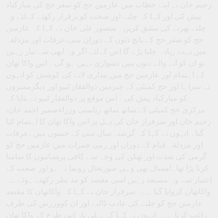
رحیم خان نے اپنے خطاب میں عازمین حج کو سفر حج کی مبارکباد
پیش کی اور کہا کہ چلنے اور صحت کو برقرار رکھنے کےلئے وہ
چلنے پھرنے کی مشق کریں۔ منصور علی خان نے کہا کہ عازمین
حج کو سفر حج کے پانچ دنوں کے دوران منی،عرفات اور مزدلفہ
میں بہت زیادہ چلنا پڑے گا اس کےلئے اگر وہ ابھی سے تیار رہیں
تو ان کو آنے والے دنوں میں دشواری نہیں ہو گی۔ اس واکا تھان
کے اہتمام اور عازمین حج میں بیداری لانے کی کوشش کو انہوں
نے سراہا اور حج کمیٹی کے چیرمین ذوالفقار ٹیپو اور دیگرممبروں
کو مبارکباد پیش کی۔ اس موقع پر ذوالفقار ٹیپو نے بتایا کہ
مرکزی حج کمیٹی کے ساتھ ساتھ ریاستی وزراءضمیر احمد خان،
رحیم خان اور سرفراز خان کی پہل پر اس واکا تھان کا اہتمام کیا
گیا۔ انہوں نے کہا کہ گزشتہ سال منی کے خیموں میں ،عرفات
اور مزدلفہ قیام کے دوران اور رمی جمرات میں عازمین حج کو
گرمی کی شدت اور تھکن کی وجہ سے کافی پریشانیوں کا سامنا
کرنا پڑا تھا۔امسال بھی وہی صورتحال رونما نہ ہو اور صحت کے
اعتبار سے وہ مستعد رہیں اسی مقصد کو مد نظر رکھتے ہوئے ےہ
واکاتھان کروایا گیا ہے۔ سرفراز خان نے کہا کہ واکاتھان کا مقصد
عازمین حج کو چلنے کی عادت ڈالنے اور ان کوورزش کی طرف
راغب کرنا ہے۔ انہوں نے کہا کہ پہلی بار اس طرح کے واکا تھان