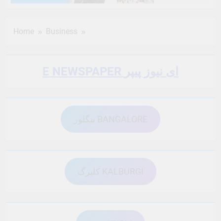
6 Months Ago
6 Months Ago
Home
Business
6 Months Ago
6 Months Ago
E NEWSPAPER ای نیوز پیپر
6 Months Ago
6 Months Ago
بنگلور BANGALORE
6 Months Ago
6 Months Ago
6 Months Ago
6 Months Ago
کلبرگ KALBURGI