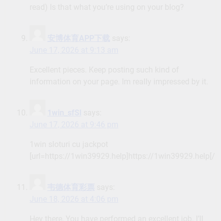
read) Is that what you’re using on your blog?
安博体育APP下载
says:
June 17, 2026 at 9:13 am
Excellent pieces. Keep posting such kind of
information on your page. Im really impressed by it.
1win_sfSl
says:
June 17, 2026 at 9:46 pm
1win sloturi cu jackpot
[url=https://1win39929.help]https://1win39929.help[/ur
韦德体育彩票
says:
June 18, 2026 at 4:06 pm
Hey there, You have performed an excellent job. I’ll