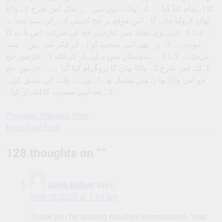
کا اہتمام کیا گیا ہے آنے والے دنوں میں ہر سال اس طرح کے واکا
تھان کروایا جائے گا۔ اس موقع پر حج کمیٹی کے رکن سید مجاہد
نے کہا کہ اتنی بڑی تعداد میں عازمین حج کی شرکت اس با ت کا
ثبوت ہے کہ وہ بھی اپنی صحت کو لے کر فکر مند ہیں ۔ سید
مزمل نے کہا کہ ہندوستان میں پہلی بار کرناٹک کے عازمین حج
کےلئے اس طرح کے واکا تھان کا پروگرام کیا گیا ہے۔ عازمین حج
جو اس واکا تھا ن میں شامل تھے انہوں نے چلنے کی مشق کرنے
کے بعد اپنی مسرت کا اظہار کیا۔
Previous:
Previous Post
Post
Next:
Next Post
navigation
128 thoughts on “
”
Gayle Ballam
says:
April 10, 2025 at 1:54 pm
Thank you for sharing excellent informations. Your