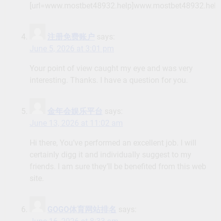
[url=www.mostbet48932.help]www.mostbet48932.help[
注册免费账户
says:
June 5, 2026 at 3:01 pm
Your point of view caught my eye and was very
interesting. Thanks. I have a question for you.
金年会娱乐平台
says:
June 13, 2026 at 11:02 am
Hi there, You’ve performed an excellent job. I will
certainly digg it and individually suggest to my
friends. I am sure they’ll be benefited from this web
site.
GOGO体育网站排名
says: