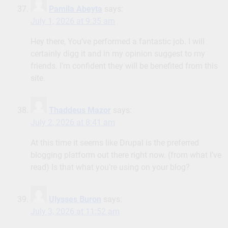
Pamila Abeyta
says:
July 1, 2026 at 9:35 am
Hey there, You’ve performed a fantastic job. I will
certainly digg it and in my opinion suggest to my
friends. I’m confident they will be benefited from this
site.
Thaddeus Mazor
says:
July 2, 2026 at 8:41 am
At this time it seems like Drupal is the preferred
blogging platform out there right now. (from what I’ve
read) Is that what you’re using on your blog?
Ulysses Buron
says:
July 3, 2026 at 11:52 am