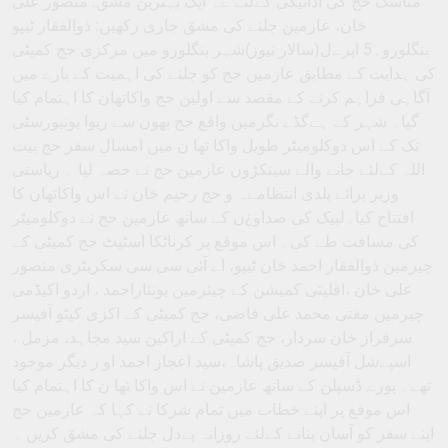
مناسک حج کی ادائیگی کےلئے ےہ ایک بہترین مشق: منصور علی
خان، عازمین چلنے کی مشق جاری رکھیں: ذوالفقار ٹیپو
بنگلورو۔5 اپرےل(سالار نیوز)شہر بنگلورو میں مرکزی حج کمیٹی
کی ہدایت کے مطابق عازمین حج کو چلنے کی اہمیت کے بارے میں
آگاہی فراہم کرنے کے مقصد سے اولین حج واکاتھان کا اہتمام کیا
گیا۔ شہر کے ہےگڈے نگرمیں واقع حج بھون سے ریوا یونیورسٹی
تک کے اس دوکلومیٹر طویل واکا تھا ن میں امسال سفر حج بیت
اللہ کےلئے جانے والے سینکڑوں عازمین حج نے حصہ لیا ۔ ریاستی
وزیر برائے بلدی انتظامےہ و حج رحیم خان نے اس واکاتھان کا
افتتاح کیا۔لبیک کی صداو¿ں کے ساتھ عازمین حج نے دوکلومیٹر
کی مسافت طے کی۔ اس موقع پر کرناٹکا اسٹیٹ حج کمیٹی کے
چیرمین ذوالفقار احمد خان ٹیپو، اے آئی سی سی سکریٹری منصور
علی خان ،اقلیتی کمیشن کے چیئرمین یونثاراحمد ، اردو اکیڈمی
چیرمین مفتی محمد علی قاضی، حج کمیٹی کے اکزی کیٹو آفیسر
سرفراز خان سردار، حج کمیٹی کے اراکین سید مجاہد، مزمل ،
اسپےشل آفیسر صدیق پاشاہ،سید اعجاز احمد او ر دیگر موجود
تھے۔ پورے ڈسپلن کے ساتھ عازمین نے اس واکا تھا ن کا اہتمام کیا
اس موقع پر اپنے خطاب میں تمام شرکا نے کہا کہ عازمین حج
اپنے سفر کو آسان بنانے کےلئے روزانہ پےدل چلنے کی مشق کریں ۔