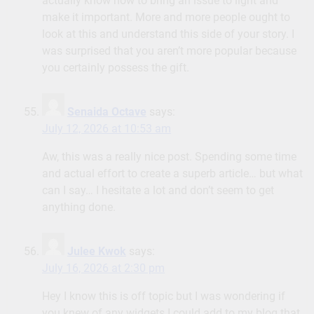
actually know how to bring an issue to light and
make it important. More and more people ought to
look at this and understand this side of your story. I
was surprised that you aren’t more popular because
you certainly possess the gift.
Senaida Octave
says:
July 12, 2026 at 10:53 am
Aw, this was a really nice post. Spending some time
and actual effort to create a superb article… but what
can I say… I hesitate a lot and don’t seem to get
anything done.
Julee Kwok
says:
July 16, 2026 at 2:30 pm
Hey I know this is off topic but I was wondering if
you knew of any widgets I could add to my blog that