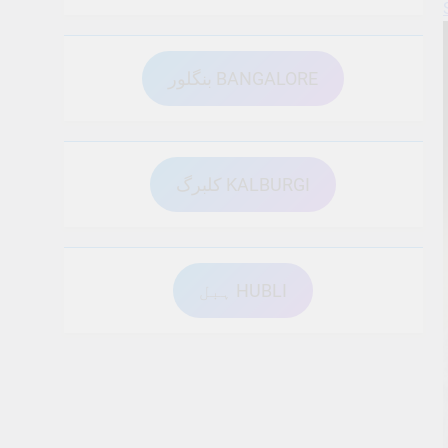
بنگلور BANGALORE
کلبرگ KALBURGI
ہبل HUBLI