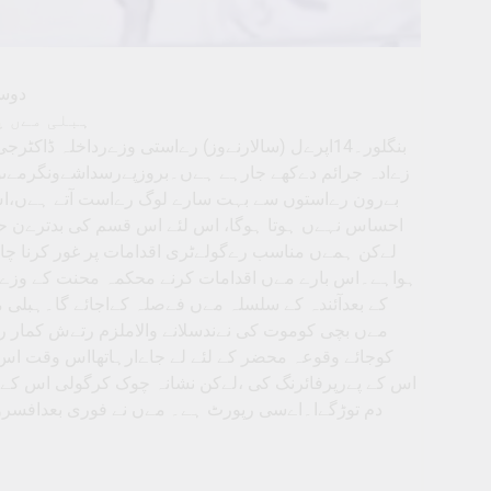
دوس
ہبلی مےں پ
بنگلور۔14اپرےل (سالارنےوز) رےاستی وزےرداخلہ 
زےادہ جرائم دےکھے جارہے ہےں۔بروزپےرسداشےونگرمےںوا
بےرون رےاستوں سے بہت سارے لوگ رےاست آتے ہےں،اس
احساس نہےں ہوتا ہوگا، اس لئے اس قسم کی بدترےن ح
لےکن ہمےں مناسب رےگولےٹری اقدامات پر غور کرنا چا
ہواہے۔اس بارے مےں اقدامات کرنے محکمہ محنت کے وزےر
کے بعدآئندہ کے سلسلہ مےں فےصلہ کےاجائے گا۔ہبلی مے
مےں بچی کوموت کی نےندسلانے والاملزم رتےش کمار ر
کوجائے وقوعہ محضر کے لئے لے جاےارہاتھااس وقت اس
اس کے پےرپرفائرنگ کی ،لےکن نشانہ چوک کرگولی اس کے پ
دم توڑگےا۔اےسی رپورٹ ہے۔ مےں نے فوری بعدافسر