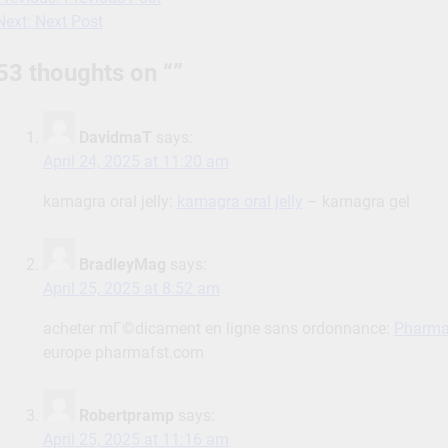
Post
Next:
Next Post
navigation
53 thoughts on “
”
DavidmaT
says:
April 24, 2025 at 11:20 am
kamagra oral jelly:
kamagra oral jelly
– kamagra gel
BradleyMag
says:
April 25, 2025 at 8:52 am
acheter mГ©dicament en ligne sans ordonnance:
Pharmac
europe pharmafst.com
Robertpramp
says:
April 25, 2025 at 11:16 am