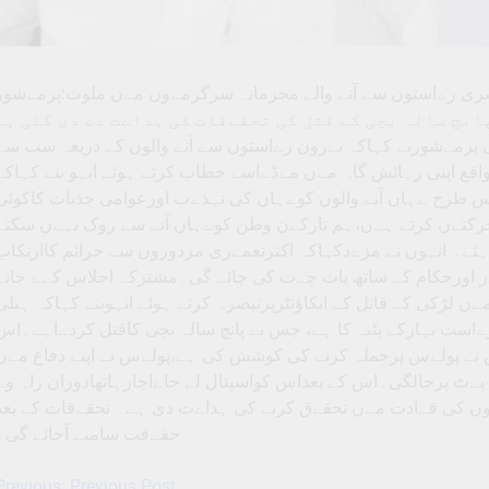
ری رےاستوں سے آنے والے مجرمانہ سرگرمےوں مےں ملوث:پرمےشور
انچ سالہ بچی کے قتل کی تحقےقات کی ہداےت دے دی گئی ہے
ڈاکٹرجی پرمےشورنے کہاکہ بےرون رےاستوں سے آنے والوں کے ذریعہ سب سے
قع اپنی رہائش گاہ مےں مےڈےاسے خطاب کرتے ہوئے انہو ںنے کہاکہ
 طرح ےہاں آنے والوں کوےہاں کی تہذےب اورعوامی جذبات کاکوئی
رکتےں کرتے ہےں،ہم تارکےن وطن کوےہاں آنے سے روک نہےں سکتے
ہئے۔ انہوں نے مزےدکہاکہ اکثرتعمےری مزدوروں سے جرائم کاارتکاب
 اورحکام کے ساتھ بات چےت کی جائے گی۔مشترکہ اجلاس کےے جانے
ں لڑکی کے قاتل کے انکاﺅنٹرپرتبصرہ کرتے ہوئے انہوںنے کہاکہ ہبلی
ےاست بہارکے پٹنہ کا ہے، جس نے پانچ سالہ بچی کاقتل کردےاہے۔اس
 نے پولےس پرحملہ کرنے کی کوشش کی ہے،پولےس نے اپنے دفاع مےں
ےٹ پرجالگی۔اس کے بعداس کواسپتال لے جاےاجارہاتھادوران راہ وہ
وں کی قےادت مےں تحقےق کرنے کی ہداےت دی ہے۔ تحقےقات کے بعد
حقےقت سامنے آجائے گی۔
Previous:
Previous Post