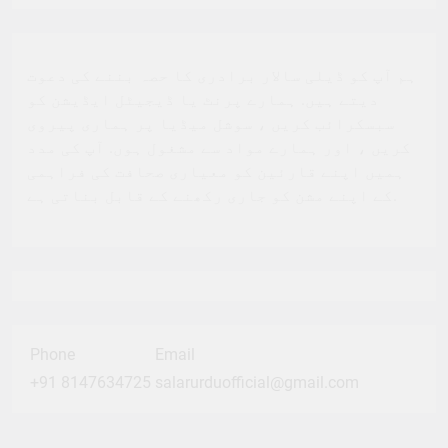
ہم آپ کو ڈیلی سالار برادری کا حصہ بننے کی دعوت
دیتے ہیں. ہمارے پرنٹ یا ڈیجیٹل ایڈیشن کو
سبسکرائب کریں ، سوشل میڈیا پر ہماری پیروی
کریں ، اور ہمارے مواد سے مشغول ہوں. آپ کی مدد
ہمیں اپنے قارئین کو معیاری صحافت کی فراہمی
کے اپنے مشن کو جاری رکھنے کے قابل بناتی ہے.
Phone
Email
+91 8147634725
salarurduofficial@gmail.com