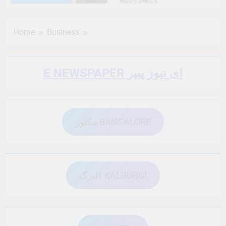
6 Months Ago
6 Months Ago
Home
Business
6 Months Ago
6 Months Ago
E NEWSPAPER ای نیوز پیپر
6 Months Ago
6 Months Ago
بنگلور BANGALORE
6 Months Ago
6 Months Ago
6 Months Ago
6 Months Ago
کلبرگ KALBURGI