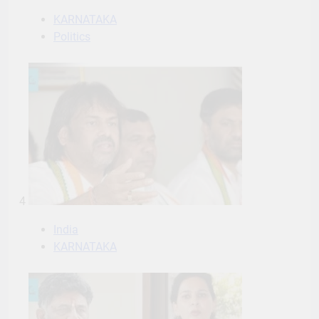
KARNATAKA
Politics
4
India
KARNATAKA