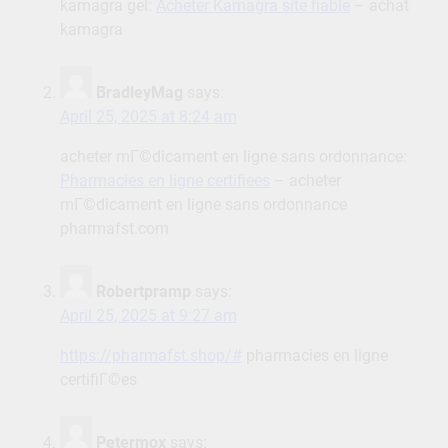
kamagra gel:
Acheter Kamagra site fiable
– achat
kamagra
BradleyMag
says:
April 25, 2025 at 8:24 am
acheter mГ©dicament en ligne sans ordonnance:
Pharmacies en ligne certifiees
– acheter
mГ©dicament en ligne sans ordonnance
pharmafst.com
Robertpramp
says:
April 25, 2025 at 9:27 am
https://pharmafst.shop/#
pharmacies en ligne
certifiГ©es
Petermox
says: