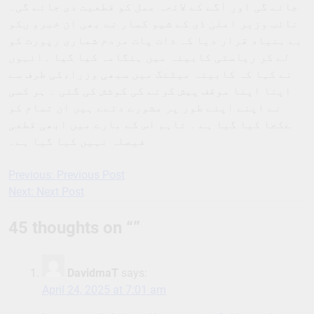
جائے گی اور آگے کے لائحہ عمل کو قطعیت دی جائے گی۔
نائب وزیر اعلیٰ ڈی کے شیو کمار نے بھی ان خبرو ںکو
بے بنیاد قرار دیا کہ ذات پات مردم شماری رپورٹ کو
لے کر ریاستی کابینہ میں ہنگامہ کیا گیا ۔انہوں
نے کہا کہ کابینہ میٹنگ میں سبھی وزراءکی طرف سے
اپنا اپنا موقف پیش کرنے کی کوشش کی گئی ۔ ہر کسی
نے اپنے اپنے طور پر مشورے دئےے ہیں ان تمام کو
ےکجا کیا گیا ہے ۔ تاہم اس کے بارے میں ابھی قطعی
فیصلہ نہیں کیا گیا ہے۔
Previous:
Previous Post
Post
Next:
Next Post
navigation
45 thoughts on “
”
DavidmaT
says:
April 24, 2025 at 7:01 am