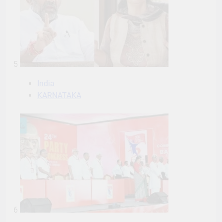
5
India
KARNATAKA
6