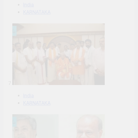
India
KARNATAKA
7
India
KARNATAKA