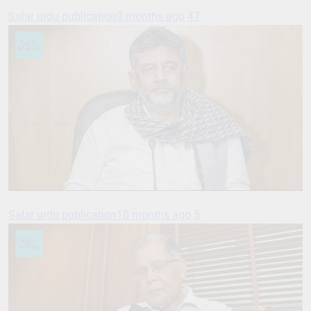
Salar urdu publication
9 months ago
47
Salar urdu publication
10 months ago
5