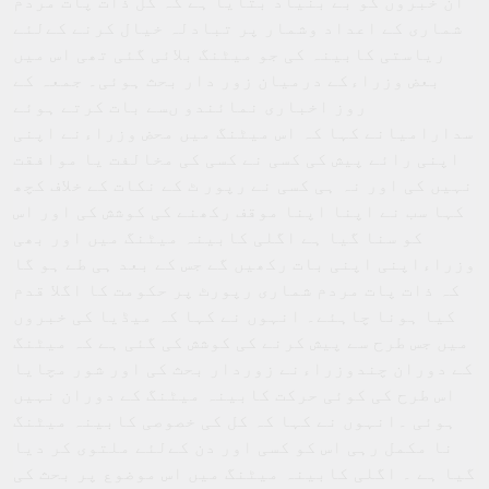
ان خبروں کو بے بنیاد بتایا ہے کہ کل ذات پات مردم
شماری کے اعداد وشمار پر تبادلہ خیال کرنے کےلئے
ریاستی کابینہ کی جو میٹنگ بلائی گئی تھی اس میں
بعض وزراءکے درمیان زور دار بحث ہوئی۔ جمعہ کے
روز اخباری نمائندو ںسے بات کرتے ہوئے
سدارامیانے کہا کہ اس میٹنگ میں محض وزراءنے اپنی
اپنی رائے پیش کی کسی نے کسی کی مخالفت یا موافقت
نہیں کی اور نہ ہی کسی نے رپور ٹ کے نکات کے خلاف کچھ
کہا سب نے اپنا اپنا موقف رکھنے کی کوشش کی اور اس
کو سنا گیا ہے اگلی کابینہ میٹنگ میں اور بھی
وزراءاپنی اپنی بات رکھیں گے جس کے بعد ہی طے ہو گا
کہ ذات پات مردم شماری رپورٹ پر حکومت کا اگلا قدم
کیا ہونا چاہئے۔ انہوں نے کہا کہ میڈیا کی خبروں
میں جس طرح سے پیش کرنے کی کوشش کی گئی ہے کہ میٹنگ
کے دوران چندوزراءنے زوردار بحث کی اور شور مچایا
اس طرح کی کوئی حرکت کابینہ میٹنگ کے دوران نہیں
ہوئی ۔انہوں نے کہا کہ کل کی خصوصی کابینہ میٹنگ
نا مکمل رہی اس کو کسی اور دن کےلئے ملتوی کر دیا
گیا ہے ۔ اگلی کابینہ میٹنگ میں اس موضوع پر بحث کی