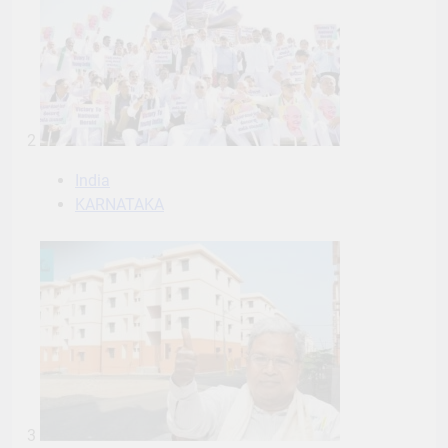
2
India
KARNATAKA
3