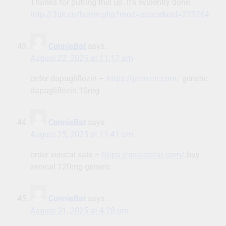
Thanks for putting this up. It’s evidently done.
http://3ak.cn/home.php?mod=space&uid=229264
ConnieBat
says:
August 22, 2025 at 11:17 am
order dapagliflozin –
https://janozin.com/
generic
dapagliflozin 10mg
ConnieBat
says:
August 25, 2025 at 11:41 am
order xenical sale –
https://asacostat.com/
buy
xenical 120mg generic
ConnieBat
says:
August 31, 2025 at 4:28 pm