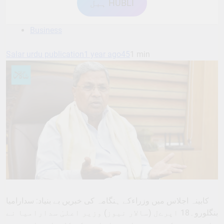
ہبل HUBLI
Business
Salar urdu publication
1 year ago
45
1 min
کابینہ اجلاس میں وزراءکے ہنگامہ کی خبریں بے بنیاد: سدارامیا
بنگلورو۔18 اپرےل (سالار نیوز) وزیر اعلیٰ سدارامیا نے