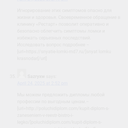
Игнорирование этих симптомов опасно для
жизни и здоровья. Своевременное обращение в
клинику «Рестарт» позволит оперативно и
безопасно облегчить симптомы ломки и
избежать серьезных последствий.
Исследовать вопрос подробнее –
[url=https://snyatie-lomki-rnd7.ru/]snyat lomku
krasnodar[/url]
Sazryxw
says:
April 24, 2025 at 2:52 pm
Мы можем предложить дипломы любой
профессии по выгодным ценам.–
[url=http://poluchidiplom.com/kupit-diplom-s-
zaneseniem-v-reestr-bistro-i-
legko/]poluchidiplom.com/kupit-diplom-s-