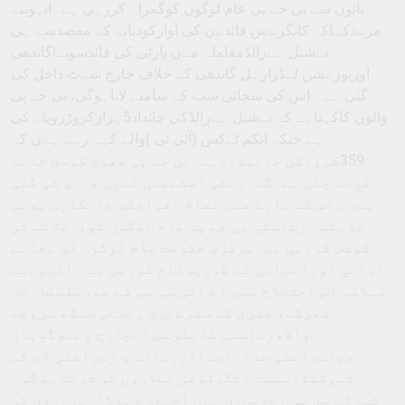
باتوں سے بی جے پی عام لوگوں کوگمراہ کررہی ہے۔انہوںنے
مزےدکہاکہ کانگرےس قائدےن کی آوازکودبانے کے مقصدسے ہی
نےشنل ہےرالڈمعاملہ مےں پارٹی کی قائدسونےاگاندھی
اورپوزےشن لےڈرارہل گاندھی کے خلاف چارج شےٹ داخل کی
گئی ہے۔ اس کی سچائی سب کے سامنے لاناہوگی، بی جے پی
والوں کاکہناہے کہ نےشنل ہےرالڈکی جائداد5ہزارکروڑروپئے کی
ہے جبکہ انکم ٹےکس (آئی ٹی )والے کہہ رہے ہےں کہ
359کروڑکی جائیدادہے۔بی جے پی جھوٹ کوسچ ثابت
کرنے چلی ہے۔گےارنٹی اسکےمےں کےوں جاری کی گئی
ہےں ،اس کے بارے مےں تمام افرادکو جانکاری ہونی
چاہئے ۔رےاستی بی جے پی عام لوگوں کوورغلانے کی
کوشش کررہی ہے۔مرکزی حکومت عام لوگوں کی بجائے
ادانی اورامبانی کے طورپرکام کررہی ہے۔ انہوںنے
کہاکہ اس احتجاج مےں اے آئی سی سی کے صدرملےکارجن
کھرگے، جنرل کے سکرےٹری رندےپ سنگھ سروجے
والا،رےاستی کانگرےس انچارج وےنوگوپال
،وزےراعلیٰ سدارامےااورنائب و زےراعلیٰ ڈی کے
شےوکمارسمےت دےگرقومی لےڈروں کی شرکت ہوگی۔
شہرکے سی پی اےڈمےان مےں احتجاج ہوگا۔ہزاروں کی