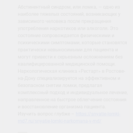
Абстинентный синдром, или ломка, — одно из
наиболее тяжелых состояний, возникающих у
зависимого человека после прекращения
употребления наркотиков или алкоголя. Это
состояние сопровождается физическими и
психическими симптомами, которые становятся
практически невыносимыми для пациента и
могут привести к серьезным осложнениям без
квалифицированной медицинской помощи.
Наркологическая клиника «Рестарт» в Ростове-
на-Дону специализируется на эффективном и
безопасном снятии ломки, предлагая
комплексный подход и индивидуальное лечение,
направленное на быстрое облегчение состояния
и восстановление организма пациента.
Изучить вопрос глубже –
https://snyatie-lomki-
rnd7.ru/snyatie-lomki-narkomana-v-rnd/