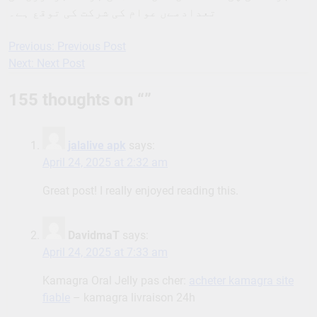
تعدادمےں عوام کی شرکت کی توقع ہے۔
Previous:
Previous Post
Post
Next:
Next Post
navigation
155 thoughts on “
”
jalalive apk
says:
April 24, 2025 at 2:32 am
Great post! I really enjoyed reading this.
DavidmaT
says:
April 24, 2025 at 7:33 am
Kamagra Oral Jelly pas cher:
acheter kamagra site
fiable
– kamagra livraison 24h