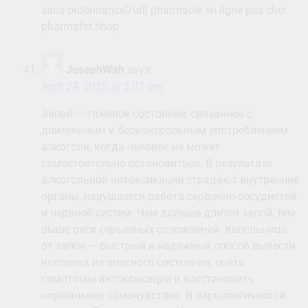
sans ordonnance[/url] pharmacie en ligne pas cher
pharmafst.shop
JosephWah
says:
April 24, 2025 at 3:07 pm
Запой — тяжелое состояние, связанное с
длительным и бесконтрольным употреблением
алкоголя, когда человек не может
самостоятельно остановиться. В результате
алкогольной интоксикации страдают внутренние
органы, нарушается работа сердечно-сосудистой
и нервной систем. Чем дольше длится запой, тем
выше риск серьезных осложнений. Капельница
от запоя — быстрый и надежный способ вывести
человека из опасного состояния, снять
симптомы интоксикации и восстановить
нормальное самочувствие. В наркологической