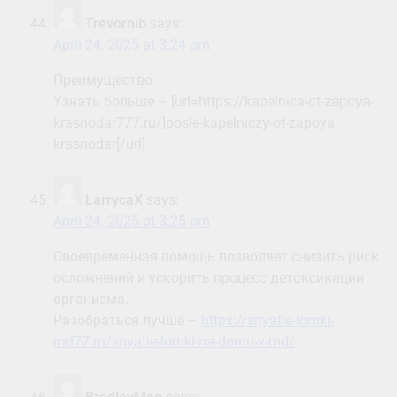
Trevornib
says:
April 24, 2025 at 3:24 pm
Преимущество
Узнать больше – [url=https://kapelnica-ot-zapoya-
krasnodar777.ru/]posle-kapelniczy-ot-zapoya
krasnodar[/url]
LarrycaX
says:
April 24, 2025 at 3:25 pm
Своевременная помощь позволяет снизить риск
осложнений и ускорить процесс детоксикации
организма.
Разобраться лучше –
https://snyatie-lomki-
rnd77.ru/snyatie-lomki-na-domu-v-rnd/