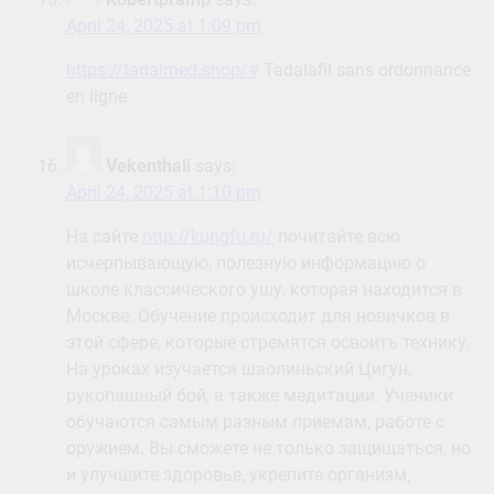
April 24, 2025 at 1:09 pm
https://tadalmed.shop/#
Tadalafil sans ordonnance
en ligne
Vekenthali
says:
April 24, 2025 at 1:10 pm
На сайте
http://kungfu.ru/
почитайте всю
исчерпывающую, полезную информацию о
школе классического ушу, которая находится в
Москве. Обучение происходит для новичков в
этой сфере, которые стремятся освоить технику.
На уроках изучается шаолиньский Цигун,
рукопашный бой, а также медитации. Ученики
обучаются самым разным приемам, работе с
оружием. Вы сможете не только защищаться, но
и улучшите здоровье, укрепите организм,