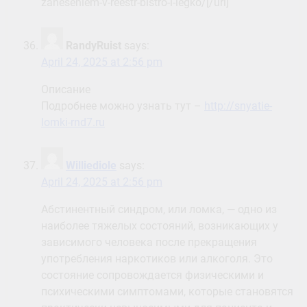
zaneseniem-v-reestr-bistro-i-legko/[/url]
RandyRuist
says:
April 24, 2025 at 2:56 pm
Описание
Подробнее можно узнать тут –
http://snyatie-
lomki-rnd7.ru
Williediole
says:
April 24, 2025 at 2:56 pm
Абстинентный синдром, или ломка, — одно из
наиболее тяжелых состояний, возникающих у
зависимого человека после прекращения
употребления наркотиков или алкоголя. Это
состояние сопровождается физическими и
психическими симптомами, которые становятся