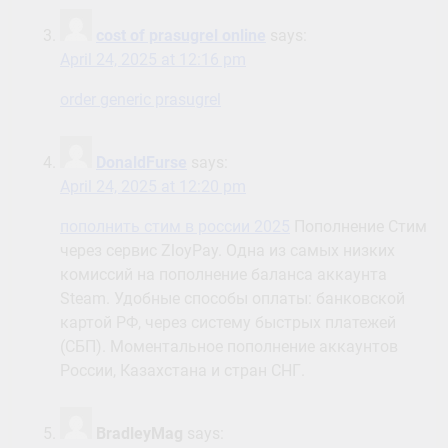
cost of prasugrel online
says:
April 24, 2025 at 12:16 pm
order generic prasugrel
DonaldFurse
says:
April 24, 2025 at 12:20 pm
пополнить стим в россии 2025
Пополнение Стим
через сервис ZloyPay. Одна из самых низких
комиссий на пополнение баланса аккаунта
Steam. Удобные способы оплаты: банковской
картой РФ, через систему быстрых платежей
(СБП). Моментальное пополнение аккаунтов
России, Казахстана и стран СНГ.
BradleyMag
says: