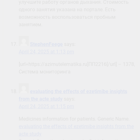
улучшите работу органов дыхания. Стоимость
одного занятия указана на портале. Есть
возможность воспользоваться пробным
занятием.
StephenFeege
says:
April 24, 2025 at 1:13 pm
[url=https://azimutelematika.ru]ПП2216[/url] – 1378,
Система мониторинга
evaluating the effects of ezetimibe insights
from the acte study
says:
April 24, 2025 at 1:15 pm
Medicines information for patients. Generic Name.
evaluating the effects of ezetimibe insights from the
acte study