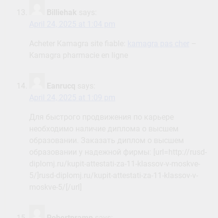
Billiehak
says:
April 24, 2025 at 1:04 pm
Acheter Kamagra site fiable:
kamagra pas cher
–
Kamagra pharmacie en ligne
Eanrucq
says:
April 24, 2025 at 1:09 pm
Для быстрого продвижения по карьере
необходимо наличие диплома о высшем
образовании. Заказать диплом о высшем
образовании у надежной фирмы: [url=http://rusd-
diplomj.ru/kupit-attestati-za-11-klassov-v-moskve-
5/]rusd-diplomj.ru/kupit-attestati-za-11-klassov-v-
moskve-5/[/url]
Robertpramp
says: