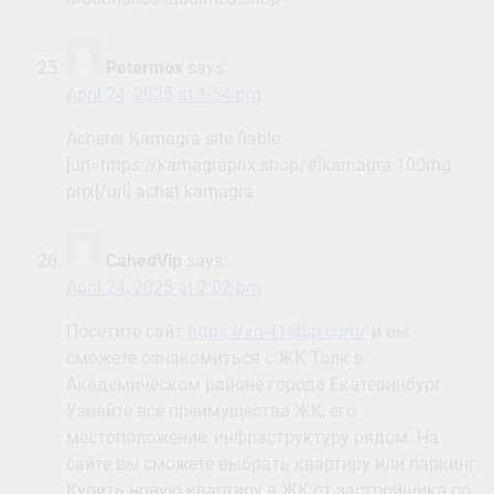
Petermox
says:
April 24, 2025 at 1:54 pm
Acheter Kamagra site fiable
[url=https://kamagraprix.shop/#]kamagra 100mg
prix[/url] achat kamagra
CahedVip
says:
April 24, 2025 at 2:02 pm
Посетите сайт
https://xn--j1abip.com/
и вы
сможете ознакомиться с ЖК Толк в
Академическом районе города Екатеринбург.
Узнайте все преимущества ЖК, его
местоположение, инфраструктуру рядом. На
сайте вы сможете выбрать квартиру или паркинг.
Купить новую квартиру в ЖК от застройщика по