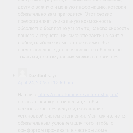
другую важную и ценную информацию, которая
обязательно вам пригодится. Этот сервис
предоставляет уникальную возможность
абсолютно бесплатно узнать то, какова скорость
вашего Интернета. Вы сможете зайти на сайт в
любое, наиболее комфортное время. Все
представленные данные являются абсолютно
точными, поэтому на них можно положиться.
Dozifbot
says:
April 24, 2025 at 12:50 pm
На сайте
https://naro-fominsk.santex-uslugi.ru/
оставьте заявку с той целью, чтобы
воспользоваться услугой, связанной с
установкой систем отопления. Монтаж является
обязательным условием для того, чтобы с
комфортом проживать в частном доме,