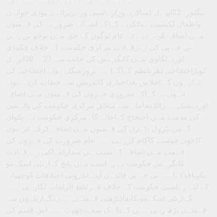
دےنے کے لئے نافذ:لکشمی ہبالکر
بنگلور۔22اپرےل (سالارنےوز)رےاستی وزےربرائے بہبودی خواتےن
واطفال لکشمی ہبالکرنے کہاکہ اشےائے ضرورےہ کی قےمتوں
مےں اضافہ کرنے ذرےعہ عام لوگوں کے حق مےں بوجھ بن رہی
بی جے پی کی زےرقےادت مرکزی حکومت کے خلاف چکوڈی
اوربےلگاوی مےں کانگرےس کی جانب سے 27ےا28اپرےل
کوبڑاحتجاجی دھرنانظم کےاگےاہے۔بروزمنگل ہوئے احتجاجی کی
تےارےوں کے اجلاس بعداخباری کانفرنس سے خطاب کرتے ہوئے
انہوں نے کہاکہ ضروری چےزوں کی قےمتوں مےں اضافہ
اورنےشنل ہےرالڈمعاملہ سے متعلق مرکزی حکومت کی پالےسی
کی مذمت مےں احتجاج کےاجائے گا۔مرکزی حکومت نے ،پکوان
گےس،پٹرول ،ڈےزل کی قےمتوں مےں اضافہ کرکے غرےبوں
کاخون چوسنے کاکام کررہی ہے۔عام ضرورت کی چےزوں کی
قےمت مےں اضافہ کے سبب ہی سدارامےاکی زےرقےادت
کانگرےس حکومت نے رےاست مےں پانچ گےارنٹی اسکےمو
ںکونافذکےاہے۔بی جے پی قائدےن اپنے اندرونی اختلافات کوچھپانے
کے لئے رےاستی حکومت کے خلاف غےرغلط الزامات لگارہی ہے۔
گےارنٹی اسکےموںکانفاذبڑھتی قےمتےں ہےں،گےارنٹےوں سے
قےمتےں بڑھ رہی ہےں کہنااےک سفےدجھوٹ ہے۔اس قسم کی