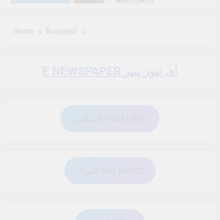
6 Months Ago
6 Months Ago
Home
Business
6 Months Ago
6 Months Ago
E NEWSPAPER ای نیوز پیپر
6 Months Ago
6 Months Ago
بنگلور BANGALORE
6 Months Ago
6 Months Ago
6 Months Ago
6 Months Ago
کلبرگ KALBURGI