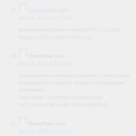
LouisAmIrm
says:
April 24, 2025 at 2:11 pm
фильмы вышедшие в качестве 2025
русские
фильмы 2025 онлайн бесплатно
StevenBok
says:
April 24, 2025 at 2:14 pm
Своевременная помощь позволяет снизить риск
осложнений и ускорить процесс детоксикации
организма.
Подробнее – [url=https://snyatie-lomki-
rnd77.ru/]снятие ломок краснодар.[/url]
BobbyFlura
says:
April 24, 2025 at 2:16 pm