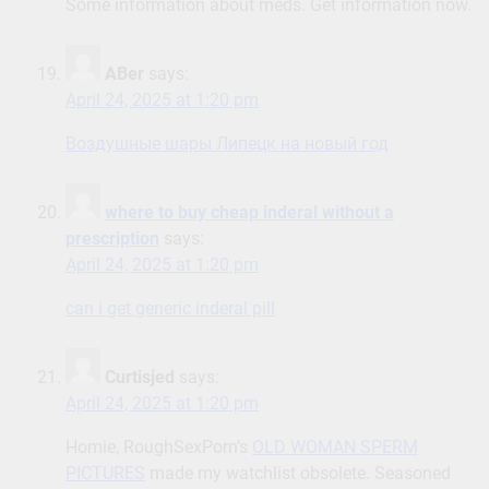
Some information about meds. Get information now.
ABer
says:
April 24, 2025 at 1:20 pm
Воздушные шары Липецк на новый год
where to buy cheap inderal without a
prescription
says:
April 24, 2025 at 1:20 pm
can i get generic inderal pill
Curtisjed
says:
April 24, 2025 at 1:20 pm
Homie, RoughSexPorn’s
OLD WOMAN SPERM
PICTURES
made my watchlist obsolete. Seasoned