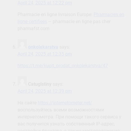
April 24, 2025 at 12:22 pm
Pharmacie en ligne livraison Europe:
Pharmacies en
ligne certifiees
– pharmacie en ligne pas cher
pharmafst.com
onkolekarstva
says:
April 24, 2025 at 12:35 pm
https://t.me/kupit_prodat_onkolekarstva/47
Catuglstiny
says:
April 24, 2025 at 12:39 pm
На сайте
https://internetometer.net/
воспользуйтесь всеми возможностями
интернетометра. При помощи такого сервиса у
вас получится узнать собственный IP-адрес,
настройки браузера, а также местоположение,