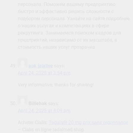
персонала. Поможем вашему предприятию
быстро и эффективно решить сложности с
подбором персонала. Узнайте на сайте подробнее
о наших услугах и компетенциях в сфере
рекрутинга. Занимаемся поиском кадров для
предприятий, независимо от их масштаба, а
стоимость наших услуг прозрачна.
apk jalalive
says:
April 24, 2025 at 3:54 pm
Very informative, thanks for sharing!
Billiehak
says:
April 24, 2025 at 4:09 pm
Acheter Cialis:
Tadalafil 20 mg prix sans ordonnance
– Cialis en ligne tadalmed.shop