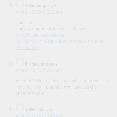
Waynemap
says:
April 24, 2025 at 2:32 pm
Описание
Получить дополнительные сведения –
http://kapelnica-ot-zapoya-
krasnodar777.ru/kapelnicza-ot-zapoya-na-domu-v-
krasnodare/
BradleyMag
says:
April 24, 2025 at 2:35 pm
Achat mГ©dicament en ligne fiable:
pharmacie en
ligne pas cher
– pharmacie en ligne pas cher
pharmafst.com
Williediole
says:
April 24, 2025 at 2:49 pm