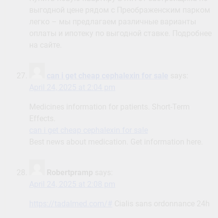
выгодной цене рядом с Преображенским парком
легко – мы предлагаем различные варианты
оплаты и ипотеку по выгодной ставке. Подробнее
на сайте.
can i get cheap cephalexin for sale
says:
April 24, 2025 at 2:04 pm
Medicines information for patients. Short-Term
Effects.
can i get cheap cephalexin for sale
Best news about medication. Get information here.
Robertpramp
says:
April 24, 2025 at 2:08 pm
https://tadalmed.com/#
Cialis sans ordonnance 24h