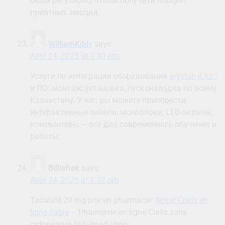
сюда регулярно, чтобы получить порцию
приятных эмоций.
WilliamKibly
says:
April 24, 2025 at 1:30 pm
Услуги по интеграции оборудования
arystan-it.kz/
и ПО: монтаж, установка, пусконаладка по всему
Казахстану. У нас вы можете приобрести
интерактивные панели, моноблоки, LED-экраны,
компьютеры — всё для современного обучения и
работы.
Billiehak
says:
April 24, 2025 at 1:32 pm
Tadalafil 20 mg prix en pharmacie:
Achat Cialis en
ligne fiable
– Pharmacie en ligne Cialis sans
ordonnance tadalmed.shop