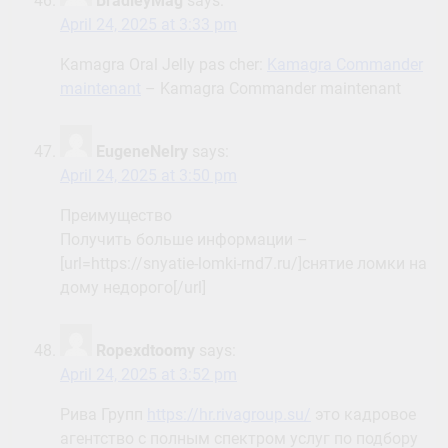
BradleyMag
says:
April 24, 2025 at 3:33 pm
Kamagra Oral Jelly pas cher:
Kamagra Commander
maintenant
– Kamagra Commander maintenant
EugeneNelry
says:
April 24, 2025 at 3:50 pm
Преимущество
Получить больше информации –
[url=https://snyatie-lomki-rnd7.ru/]снятие ломки на
дому недорого[/url]
Ropexdtoomy
says:
April 24, 2025 at 3:52 pm
Рива Групп
https://hr.rivagroup.su/
это кадровое
агентство с полным спектром услуг по подбору