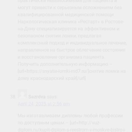
практически невыносимыми для пациента и
могут привести к серьезным осложнениям без
квалифицированной медицинской помощи.
Наркологическая клиника «Рестарт» в Ростове-
на-Дону специализируется на эффективном и
безопасном снятии ломки, предлагая
комплексный подход и индивидуальное лечение,
направленное на быстрое облегчение состояния
и восстановление организма пациента.
Получить дополнительную информацию –
[url=https://snyatie-lomki-rnd7.ru/]снятие ломки на
дому краснодарский край[/url]
Sazrdva
says:
April 24, 2025 at 2:56 pm
Мы изготавливаем дипломы любой профессии
по доступным ценам.– [url=http://vuz-
diplom.ru/kupit-diplom-s-reestrom-v-moskve-bistro-i-