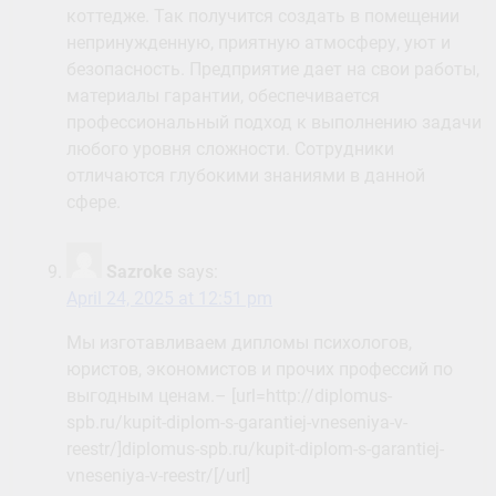
коттедже. Так получится создать в помещении
непринужденную, приятную атмосферу, уют и
безопасность. Предприятие дает на свои работы,
материалы гарантии, обеспечивается
профессиональный подход к выполнению задачи
любого уровня сложности. Сотрудники
отличаются глубокими знаниями в данной
сфере.
Sazroke
says:
April 24, 2025 at 12:51 pm
Мы изготавливаем дипломы психологов,
юристов, экономистов и прочих профессий по
выгодным ценам.– [url=http://diplomus-
spb.ru/kupit-diplom-s-garantiej-vneseniya-v-
reestr/]diplomus-spb.ru/kupit-diplom-s-garantiej-
vneseniya-v-reestr/[/url]