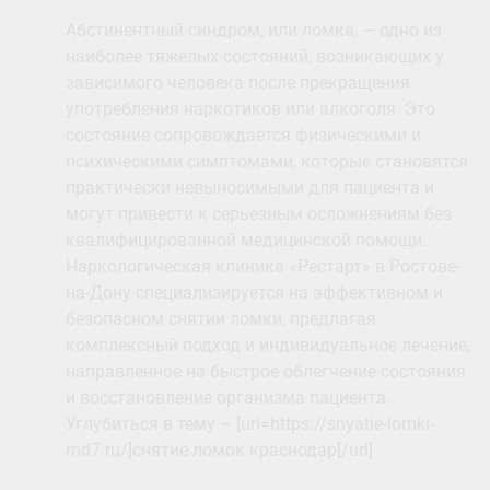
Абстинентный синдром, или ломка, — одно из
наиболее тяжелых состояний, возникающих у
зависимого человека после прекращения
употребления наркотиков или алкоголя. Это
состояние сопровождается физическими и
психическими симптомами, которые становятся
практически невыносимыми для пациента и
могут привести к серьезным осложнениям без
квалифицированной медицинской помощи.
Наркологическая клиника «Рестарт» в Ростове-
на-Дону специализируется на эффективном и
безопасном снятии ломки, предлагая
комплексный подход и индивидуальное лечение,
направленное на быстрое облегчение состояния
и восстановление организма пациента.
Углубиться в тему – [url=https://snyatie-lomki-
rnd7.ru/]снятие ломок краснодар[/url]