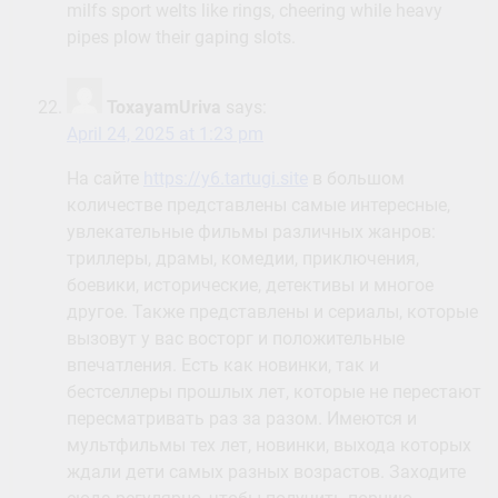
milfs sport welts like rings, cheering while heavy
pipes plow their gaping slots.
ToxayamUriva
says:
April 24, 2025 at 1:23 pm
На сайте
https://y6.tartugi.site
в большом
количестве представлены самые интересные,
увлекательные фильмы различных жанров:
триллеры, драмы, комедии, приключения,
боевики, исторические, детективы и многое
другое. Также представлены и сериалы, которые
вызовут у вас восторг и положительные
впечатления. Есть как новинки, так и
бестселлеры прошлых лет, которые не перестают
пересматривать раз за разом. Имеются и
мультфильмы тех лет, новинки, выхода которых
ждали дети самых разных возрастов. Заходите