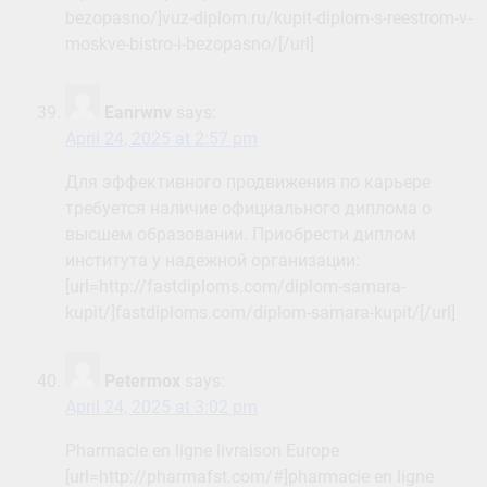
bezopasno/]vuz-diplom.ru/kupit-diplom-s-reestrom-v-
moskve-bistro-i-bezopasno/[/url]
Eanrwnv
says:
April 24, 2025 at 2:57 pm
Для эффективного продвижения по карьере
требуется наличие официального диплома о
высшем образовании. Приобрести диплом
института у надежной организации:
[url=http://fastdiploms.com/diplom-samara-
kupit/]fastdiploms.com/diplom-samara-kupit/[/url]
Petermox
says:
April 24, 2025 at 3:02 pm
Pharmacie en ligne livraison Europe
[url=http://pharmafst.com/#]pharmacie en ligne