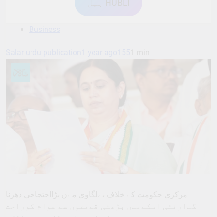
ہبل HUBLI
Business
Salar urdu publication
1 year ago
155
1 min
مرکزی حکومت کے خلاف بےلگاوی مےں بڑااحتجاجی دھرنا
گےارنٹی اسکےمےں بڑھتی قےمتوں سے عوام کوراحت