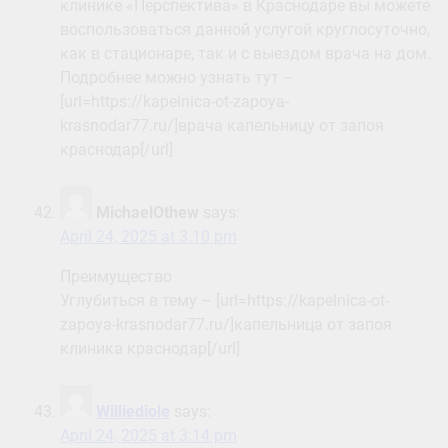
клинике «Перспектива» в Краснодаре вы можете
воспользоваться данной услугой круглосуточно,
как в стационаре, так и с выездом врача на дом.
Подробнее можно узнать тут –
[url=https://kapelnica-ot-zapoya-
krasnodar77.ru/]врача капельницу от запоя
краснодар[/url]
MichaelOthew
says:
April 24, 2025 at 3:10 pm
Преимущество
Углубиться в тему – [url=https://kapelnica-ot-
zapoya-krasnodar77.ru/]капельница от запоя
клиника краснодар[/url]
Williediole
says:
April 24, 2025 at 3:14 pm