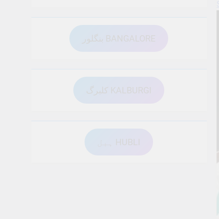
بنگلور BANGALORE
کلبرگ KALBURGI
ہبل HUBLI