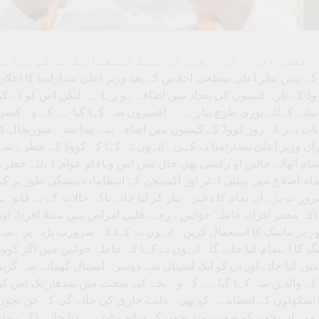
،معمر افراد اور بچوں کو ماسک استعمال کرنے کی ہدایت
پیش نظر اعلیٰ سطحی اجلاس کے بعد وزیر اعلیٰ سدارامیا کا اعلان
 دن کوووڈ کے تازہ کیسوں کی تعداد میں اضافہ ہو رہا ہے لیکن اس کو لے کر
نے کےلئے پوری طرح تیار ہے ۔ افسروں سے کہا گیا ہے کہ وہ کسی
ہ بات پےر کے روز کووڈ کے کیسوں میں اضافہ سے پیدا شدہ صورتحال کا
ن وزیر اعلیٰ سدارامیا نے کہی۔ انہوں نے کہا کہ کووڈ کے خطرے سے
ام اٹھائے جائیں او رکسی بھی حال میں اس وباءکو عوام کےلئے خطرہ
مام اضلاع میں وینٹی لےٹر اور آکسیجن کے انتظامات پیشگی طور پر کر
 ت پڑے ان تمام کا ذخیرہ تیار کر لیا جائے تاکہ حالات کے بے قابو ہو
اکہ معمر افراد، حاملہ خواتین ، زچہ ،قلبی امراض میں مبتلا افردا، اور
ور پر ماسک کا استعمال کریں ۔انہوں نے کہا کہ ضرورت پڑنے پر ہفتہ
گ کا اہتمام کیا جائے گا۔ انہوں نے کہا کہ حاملہ خواتین میں اگر کووڈ
یں کیا جائے اور ان کو ایک اسپتال سے دوسرے اسپتال گھمانے سے گریز
ں کے والدین سے کہا گیا ہے کہ وہ بچے کی صحت میں سدھار تک اس کو
اسکولوں کے انتظامےہ کو بھی ہدایت جاری کی جائے گی کہ جن بچوں
ں ان بچوں کو صحت مند بچوں کے ساتھ بیٹھنے نہ دیا جائے بلکہ بیمار