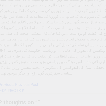
صحت کو ہدایت جاری کی کہ صورتحال چاہے جیسی بھی ہو اس کا سامنا
ہ ڈاکٹروں کو دی جانے والے چھٹیوں کی منسوخی کے امکان پر غور کیا
 ہفتہ کی شروعات کے ساتھ ہی کورونا کے معاملات کی تعداد میں بھاری
اضافہ ہوا ہے اور ےہ اب بڑھ کر 62تک پہنچ چکی ہے۔ لیکن صورتحال کو سنگین نہیں کہا جا سکتا ۔ کیرلا میں 95اور تملنا
واری سے جڑے ہوئے ہیں۔ انہوں نے کہا کہ تمام اضلاع میں کورونا کے
 کی غفلت کو برداشت نہیں کیا جائے گا۔ محکمہ صحت کے عملہ سے
 اپنا کام حسب معمول انجام دیتے رہے۔انہوں نے کہا کہ اس معاملہ میں
 ہیں ان تمام کی تعمیل کی جا رہی ہے ۔ کورونا کے تازہ ویرئنٹ
JN1سے نپٹنے کےلئے اگرمرکزی حکومت کی طرف سے کسی ویکسین کی تجویز کی جاتی ہے تو ریاست
۔ وزیر اعلیٰ نے ریاستی انتظامےہ کو ہدایت دی کہ ہر طرح کے ذرائع
بیداری لائی جائے۔اس میٹنگ میں ریاستی وزیر صحت دنیش گنڈو راو¿،
، مححکمہ میڈےکل ایجوکیشن کے سکریٹری محمد محسن،وزیر اعلیٰ کے
سیاسی سکریٹری گوند راج اور دیگر موجود تھے۔
Previous:
Previous Post
Post
Next:
Next Post
navigation
2 thoughts on “
”