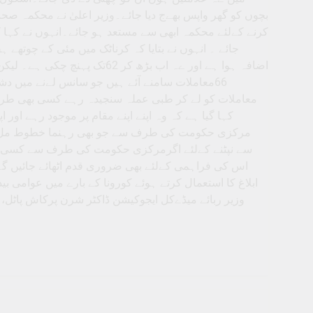
بچوں کو گھر واپس بھےج دیا جائے۔وزیر اعلیٰ نے محکمہ 
کرنے کےلئے محکمہ ابھی سے مستعد ہو جائے۔انہوں نے کہا ک
جائے ۔ انہوں نے بتایا کہ کرناٹک میں مئی کے چوتھے
66معاملات سامنے آئے ہیں جو سانس لےنے میں دش
معاملات کو لے کر طبی عملہ سنجیدہ رہے کسی بھی طرح
کہا گیا ہے کہ وہ اپنے اپنے مقام پر موجود رہے اور
مرکزی حکومت کی طرف سے جو بھی رہنما خطوط مل رہے
اس کی فراہمی کےلئے بھی ضروری قدم اٹھائے جائیں گے 
ابلاغ کا استعمال کرتے ہوئے کورونا کے بارے میں عوامی 
وزیر ربائے میڈےکل ایجوکیشن ڈاکٹر شرن پرکاش پاٹل