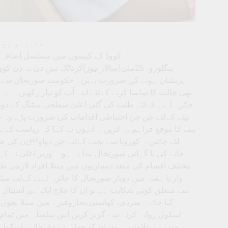
حاملہ، زچہ
کووڈ کے کیسوں میں مسلسل اضافہ کے 
بنگلورو۔26مئی(سالار نیوز)کرناٹک میں دن بہ
پریشان ہونے کی ضرورت نہیں۔ حکومت صورتحال سے نپٹ
بھی حالت کا سامنا کرنے کےلئے اپنے آپ کو تیار رکھیں۔ ے
جائزہ لےنے کےلئے طلب کی گئی اعلیٰ سطحی میٹنگ کے دورا
نپٹے کےلئے جن جن احتیاطی اقدامات کی ضرورت پڑے وہ تم
بننے کا موقع فراہم نہ کریں ۔ انہوں نے کہا کہ ریاست کے ت
لئے جائیں ۔ کورونا سے بچنے کےلئے جن دواو¿ں کی ضرور
جانے کی نا گہانی صورتحال پیدا نہ ہو ۔ وزیر اعلیٰ نے کہ
مختلف اقسام کی متعد دبیماریوں میں مبتلا افراد لازمی ط
وار یا ہفتہ میں دوبار صورتحال کا جائزہ لےنے کےلئے میٹن
سے متعلق کوئی شکایت ہے تو ان کا علاج ایک ہی اسپتال م
کیا جائے ۔سردی، کھانسی،بخاروغیرہ میں مبتلا بچو
اسکول روانہ کرنے سے گریز کریں اس سلسلہ میں تمام 
میں ےہ علامتیں ہوں ان کو چھٹی دے دی جائے۔اسکول می