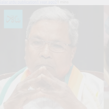
Salar urdu publication
1 year ago
2
1 mins