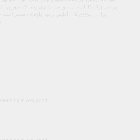
پر جب زبان کا نام آتا ہے تو اسے مادری زبان کے طور پر 
برائے ہاو¿زنگ ، اقلیتی بہبود واوقاف ضمیر احمد خا
ش
your blog is very good.