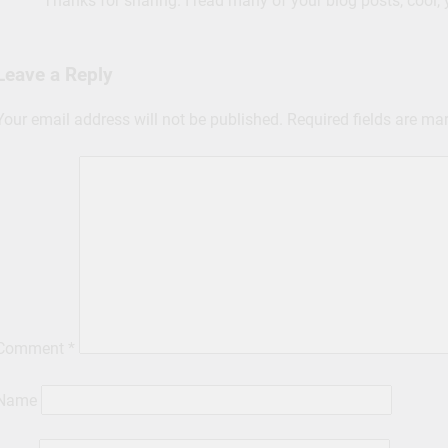
Thanks for sharing. I read many of your blog posts, cool, 
Leave a Reply
Your email address will not be published.
Required fields are m
Comment
*
Name