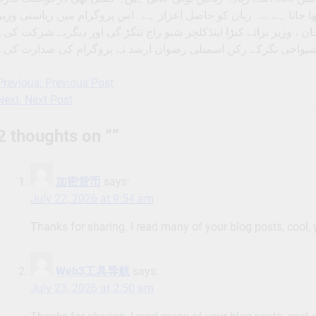
لکھا جاتا ہے ےہ زبان کو حاصل اعزاز ہے۔اس پروگرام میں ریاستی وزیر
ن ، وزیر برائے کنڑا اینڈکلچر شیو راج تنگڑ گی اور دیگرنے شرکت کی۔
یواجی نگرکے رکن اسمبلی رضوان ارشد نے پروگرام کی صدارت کی۔
Previous:
Previous Post
Post
Next:
Next Post
navigation
2 thoughts on “
”
加密货币
says:
July 22, 2026 at 9:54 am
Thanks for sharing. I read many of your blog posts, cool, 
Web3工具导航
says:
July 23, 2026 at 2:50 am