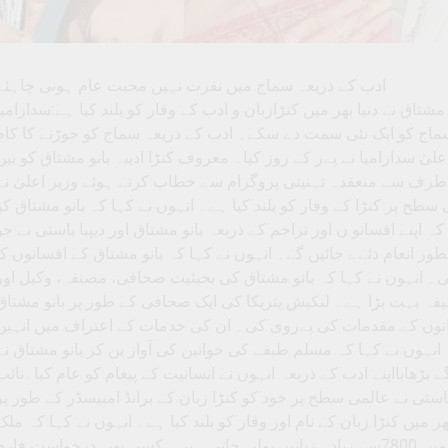
ادب کے ذریعہ سماج میں نفرت نہیں محبت عام ہونی چاہئے
 مشتاق نے دنیا بھر میں کنڑازبان و ادب کے وقار کو بلند کیا ہے:سدارامیا
 کہ سماج کو ایک نئی سمت دے سکے۔ ادب کے ذریعہ سماج کو جوڑنے کا کام
علیٰ سدارامیا نے پےر کے روز کیا۔ معروف کنڑا ادیبہ بانو مشتاق کو بین
کی طرف سے منعقدہ تہنیتی پروگرام سے خطاب کرتے ہوئے وزیر اعلیٰ نے
ی سطح پر کنڑا کے وقار کو بلند کیا ہے۔ انہوں نے کہا کہ بانو مشتاق کو
ہ اپنے افسانو ں اور تراجم کے ذریعہ بانو مشتاق اور دیپبا باستی نے جو
ور انعام دئےے جائیں گے۔ انہوں نے کہا کہ بانو مشتاق کے افسانوں کا
ی۔ انہوں نے کہا کہ بانو مشتاق کی بحیثیت صحافی، مصنفہ، وکیل اور
ہ بہت بڑا ہے۔ لنکیش پتریکا کی ایک صحافی کے طور پر بانو مشتاق
اندانوں کے مقدمات کی پےروی کی۔ ان کی خدمات کے اعتراف میں انہیں
انہوں نے کہا کہ مسلم طبقے کی خواتین کی آواز بن کر بانو مشتاق نے
 بڑھایااپنے ادب کے ذریعہ انہوں نے انسانیت کے پیغام کو عام کیا۔نائب
بھاستی نے عالمی سطح پر خود کو کنڑا زبان کے برانڈ امبیسڈر کے طور پر
 میں کنڑا زبان کے نام اور وقار کو بلند کیا ہے۔ انہوں نے کہا کہ ملک
میں 780زبانیں اور 19500بولیاں بولی جاتی ہیں ۔دنیا بھر میں 7800سے زیادہ زبانیں بولی جاتی ہیں۔ کسی بھی درخواست فار