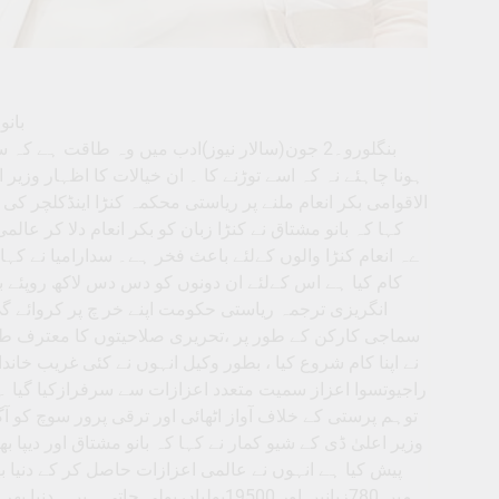
بانو
بنگلورو۔2 جون(سالار نیوز)ادب میں وہ طاقت ہے
ہونا چاہئے نہ کہ اسے توڑنے کا ۔ ان خیالات کا اظہار وزیر ا
الاقوامی بکر انعام ملنے پر ریاستی محکمہ کنڑا اینڈکلچر 
کہا کہ بانو مشتاق نے کنڑا زبان کو بکر انعام دلا کر عالم
ےہ انعام کنڑا والوں کےلئے باعث فخر ہے۔ سدارامیا نے کہا ک
کام کیا ہے اس کےلئے ان دونوں کو دس دس لاکھ روپئے بط
انگریزی ترجمہ ریاستی حکومت اپنے خر چ پر کروائے گ
سماجی کارکن کے طور پر ،تحریری صلاحیتوں کا معترف طبق
نے اپنا کام شروع کیا ، بطور وکیل انہوں نے کئی غریب خ
راجیوتسوا اعزاز سمیت متعدد اعزازات سے سرفرازکیا گیا ۔ 
توہم پرستی کے خلاف آواز اٹھائی اور ترقی پرور سوچ کو آگے
وزیر اعلیٰ ڈی کے شیو کمار نے کہا کہ بانو مشتاق اور دیپا 
پیش کیا ہے انہوں نے عالمی اعزازات حاصل کر کے دنیا بھر