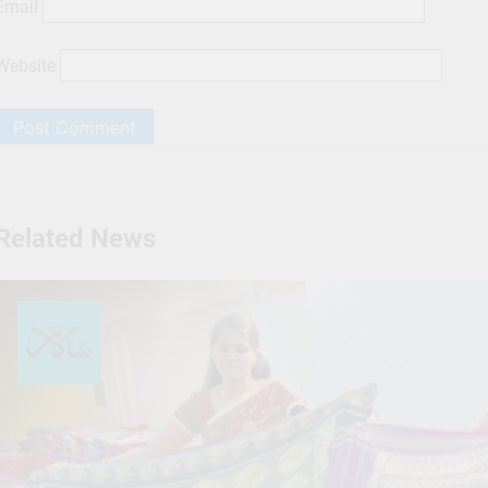
Email
Website
Related News