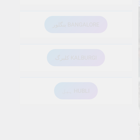
بنگلور BANGALORE
کلبرگ KALBURGI
ہبل HUBLI