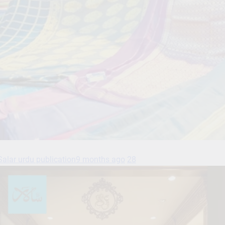
Salar urdu publication
9 months ago
28