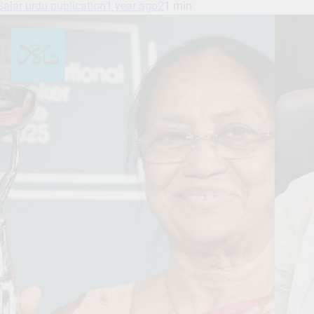
Salar urdu publication
1 year ago
2
1 min