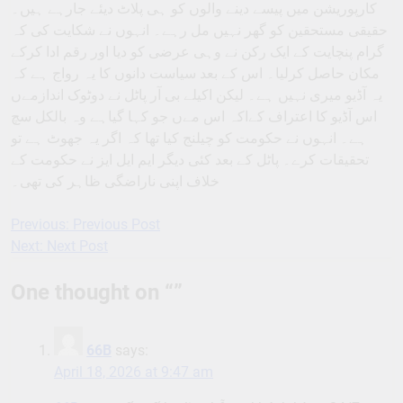
کارپوریشن میں پیسے دینے والوں کو ہی پلاٹ دیئے جارہے ہیں۔
حقیقی مستحقین کو گھر نہیں مل رہے۔ انہوں نے شکایت کی کہ
گرام پنچایت کے ایک رکن نے وہی عرضی کو دیا اور رقم ادا کرکے
مکان حاصل کرلیا۔ اس کے بعد سیاست دانوں کا یہ رواج ہے کہ
یہ آڈیو میری نہیں ہے۔ لیکن اکیلے بی آر پاٹل نے دوٹوک اندازمےں
اس آڈیو کا اعتراف کےاکہ اس مےں جو کہا گیاہے وہ بالکل سچ
ہے۔ انہوں نے حکومت کو چیلنج کیا تھا کہ اگر یہ جھوٹ ہے تو
تحقیقات کرے۔ پاٹل کے بعد کئی دیگر ایم ایل ایز نے حکومت کے
خلاف اپنی ناراضگی ظاہر کی تھی۔
Previous:
Previous Post
Post
Next:
Next Post
navigation
One thought on “
”
66B
says:
April 18, 2026 at 9:47 am