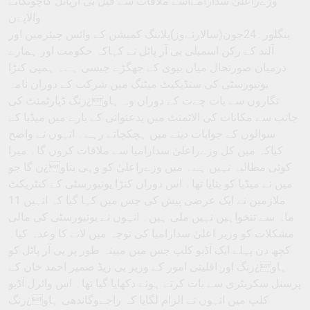
وزےراعلیٰ سدارامےاسے ملاقات سے قبل بی آرپاٹل کاچونکانے
والاپےن
بنگلور۔24جون(سالارنےوز)پلاننگ کمیشن کے وائس چیئرمین اور
آلند کے رکن اسمبلی بی آر پاٹل نے کہاکہ حکومت اور ہمارے
درمیان صورتحال میاں بیوی کے جھگڑے جیسی ہے۔ ہمپی کنڑا
یونیورسٹی کی سنڈیکیٹ میٹنگ میں شرکت کے دوران نامہ
نگاروں سے بات چےت کے دوران وہ ہاو¿زنگ ڈپارٹمنٹ کی
جانب سے مکانات کی الاٹمنٹ میں بدعنوانی کے بارے میں میڈیا کے
سوالوں کے جوابات دینے میں ہچکچاتے رہے۔ انہوں نے واضح
کیاکہ میں کل وزےراعلیٰ سدارامیا سے ملاقات کروں گا۔ میرا
کوئی مطالبہ نہیں ہے۔ میں وزےراعلیٰ کو وہی بتاو¿ں گا جو
میں نے میڈیا کو بتایا تھا۔ اس دوران کنڑا یونیورسٹی کے کنٹریکٹ
ملازمین نے ایک عرضی پیش کی جس میں کہا گیا کہ انہیں 11
ماہ سے تنخواہیں نہیں ملی ہیں۔ انہوں نے یونیورسٹی کی مالی
مشکلات کو وزیر اعلیٰ سدارامیا کی توجہ میں لانے کا وعدہ کیا۔
کچھ دن پہلے ایک آڈیو کلپ جس میں مبینہ طور پر بی آر پاٹل کو
ہاو¿زنگ اور اقلیتی امور کے وزیر بی زیڈ ضمیر احمد خان کے
پرسنل سکریٹری سے بات کرتے ہوئے دکھایا گیا تھا۔ اس وائرل آڈیو
کلپ میں انہوں نے الزام لگایا کہ راجےوگاندھی ہاو¿زنگ