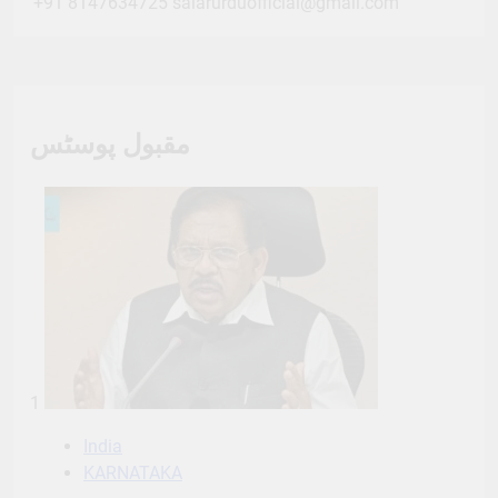
+91 8147634725
salarurduofficial@gmail.com
مقبول پوسٹس
1
India
KARNATAKA