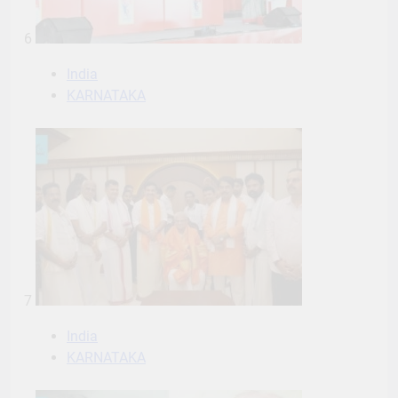
6
India
KARNATAKA
7
India
KARNATAKA