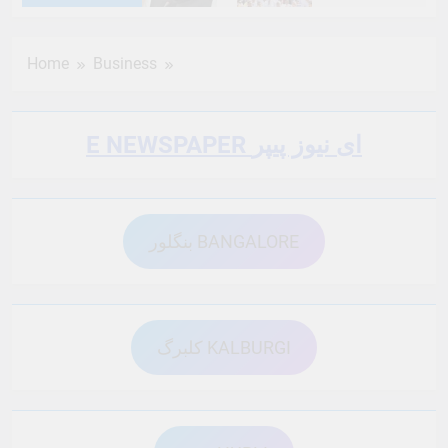
6 Months Ago
6 Months Ago
Home
Business
6 Months Ago
6 Months Ago
E NEWSPAPER ای نیوز پیپر
6 Months Ago
6 Months Ago
بنگلور BANGALORE
6 Months Ago
6 Months Ago
6 Months Ago
6 Months Ago
کلبرگ KALBURGI