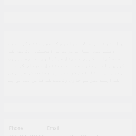
ہم آپ کو ڈیلی سالار برادری کا حصہ بننے کی دعوت
دیتے ہیں. ہمارے پرنٹ یا ڈیجیٹل ایڈیشن کو
سبسکرائب کریں ، سوشل میڈیا پر ہماری پیروی
کریں ، اور ہمارے مواد سے مشغول ہوں. آپ کی مدد
ہمیں اپنے قارئین کو معیاری صحافت کی فراہمی
کے اپنے مشن کو جاری رکھنے کے قابل بناتی ہے.
Phone
Email