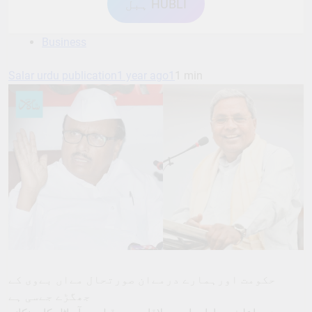
ہبل HUBLI
Business
Salar urdu publication
1 year ago
1
1 min
حکومت اورہمارے درمےان صورتحال مےاں بےوی کے
جھگڑے جےسی ہے