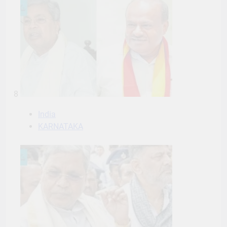
8
India
KARNATAKA