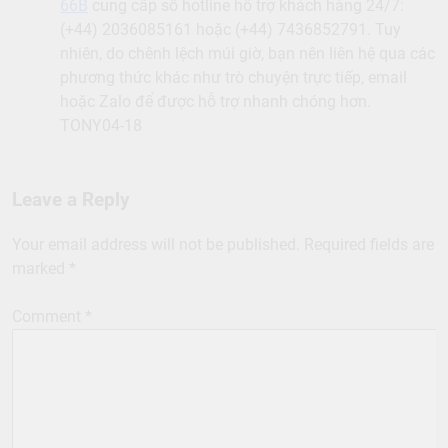
66B
cung cấp số hotline hỗ trợ khách hàng 24/7:
(+44) 2036085161 hoặc (+44) 7436852791. Tuy
nhiên, do chênh lệch múi giờ, bạn nên liên hệ qua các
phương thức khác như trò chuyện trực tiếp, email
hoặc Zalo để được hỗ trợ nhanh chóng hơn.
TONY04-18
Leave a Reply
Your email address will not be published.
Required fields are
marked
*
Comment
*