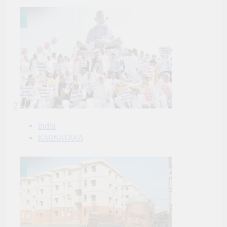
2
India
KARNATAKA