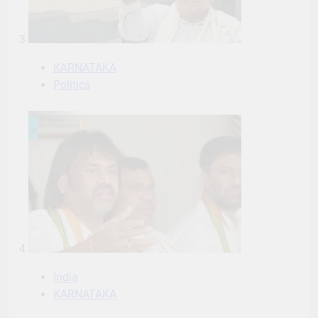
3
KARNATAKA
Politics
4
India
KARNATAKA