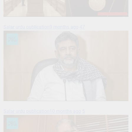
Salar urdu publication
9 months ago
47
Salar urdu publication
10 months ago
5