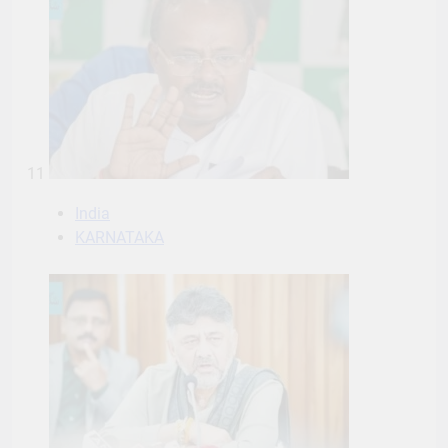
11
India
KARNATAKA