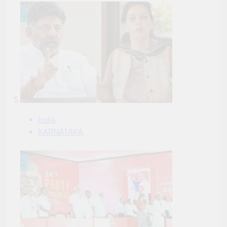
5
India
KARNATAKA