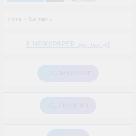
6 Months Ago
6 Months Ago
Home
Business
6 Months Ago
6 Months Ago
E NEWSPAPER ای نیوز پیپر
6 Months Ago
6 Months Ago
بنگلور BANGALORE
6 Months Ago
6 Months Ago
6 Months Ago
6 Months Ago
کلبرگ KALBURGI