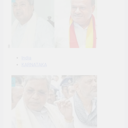
8
India
KARNATAKA