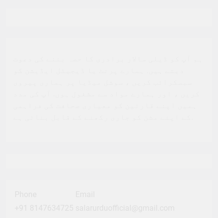
ہم آپ کو ڈیلی سالار برادری کا حصہ بننے کی دعوت
دیتے ہیں. ہمارے پرنٹ یا ڈیجیٹل ایڈیشن کو
سبسکرائب کریں ، سوشل میڈیا پر ہماری پیروی
کریں ، اور ہمارے مواد سے مشغول ہوں. آپ کی مدد
ہمیں اپنے قارئین کو معیاری صحافت کی فراہمی
کے اپنے مشن کو جاری رکھنے کے قابل بناتی ہے.
Phone
Email
+91 8147634725
salarurduofficial@gmail.com