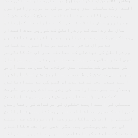
بنگلور۔30جون (سالارنےوز)وزےراعلیٰ سدارامےاکی مدت
اقتدارکے سلسلہ مےں پھےلی ہوئی باتوںاورافواہوں
پرقدغن لگاتے ہوئے انتظامےہ صلاح کارکمےشن کے
صدرآروی دےش پانڈے نے کہاکہ سدارامےامکمل پانچ
سال تک رےاست کے وزےراعلیٰ کے طورپر مدت اقتدار
پوراکرےں گے۔بروزپےرکاروارمےں اخباری نمائندوں
کے سوال کاجواب دےتے ہوئے انہوں نے کہاکہ
وزےراعلیٰ کی تبدےلی کے معاملہ مےں اب تک کانگرےس
لجس لےٹواجلاس مےں بات چےت نہےں ہوئی ہے۔وزےراعلیٰ
کی تبدےلی کے سلسلہ مےں جوکچھ باتےں سامنے آرہی
ہےں وہ اپوزےشن کی طرف سے ہے۔اپوزےشن لےڈرآراشوک
اپنے عہدہ بچانے کے لےے اس قسم کی بے بنےادباتےں
پھےلارہے ہےں۔سدارامےاکی زےر قےادت چل رہی حکومت
کوکوئی بڑامسئلہ درپےش نہےں ہے۔چنداراکےن
اسمبلی کو اپنے اپنے حلقوں کی ترقےات کی رفتارمےں
کمی آنے کے سبب عدام اطمےنان ہوسکتاہے۔چنداراکےن
اسمبلی وزارت کی ےاکارپورےشن اوربورڈکے صدربننے
کی خواہش ہوسکتی ہے۔ مگراےسی خواہشات کااظہار
مےڈےاکے سامنے کرنامناسب نہےں ہے۔انہوںنے کہاکہ