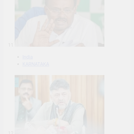
11
India
KARNATAKA
12