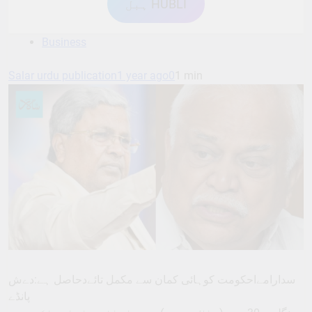
ہبل HUBLI
Business
Salar urdu publication
1 year ago
0
1 min
سدارامےاحکومت کوہائی کمان سے مکمل تائےدحاصل ہے:دےش
پانڈے