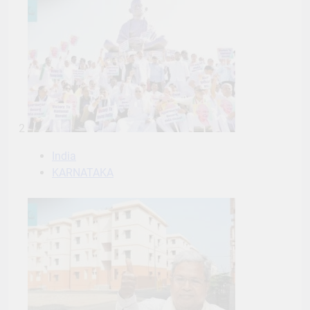
2
India
KARNATAKA