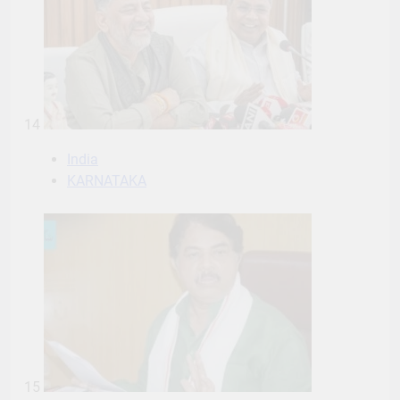
14
India
KARNATAKA
15