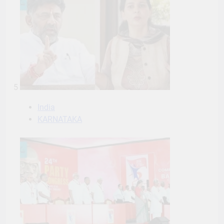
5
India
KARNATAKA