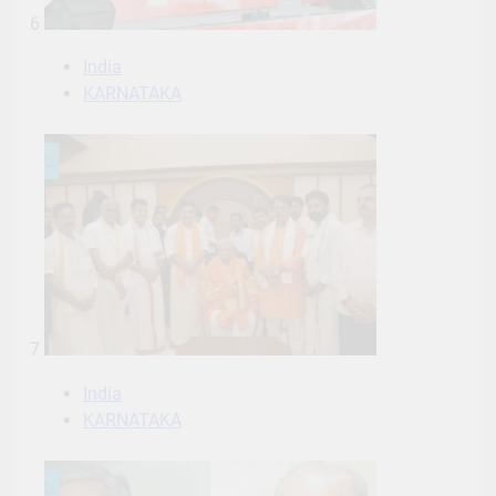
6
India
KARNATAKA
7
India
KARNATAKA