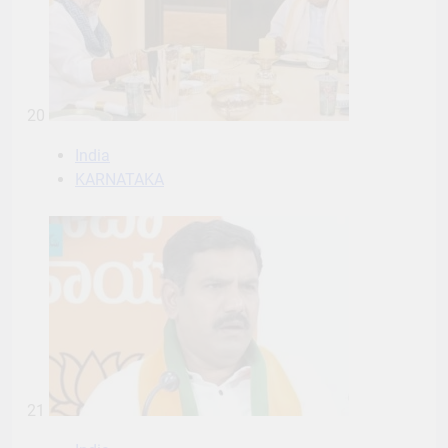
20
India
KARNATAKA
21