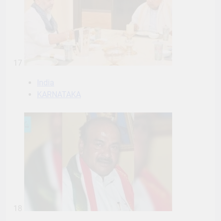
17
India
KARNATAKA
18