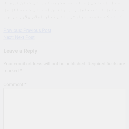
سدارامےاکی زےرقےادت حکومت کوہائی کمان کی طرف
سے مکمل تائےدحاصل ہے۔اراکےن اسمبلی کے مسائل حل
کرنے کے مقصدسے پارٹی ہائی کمان اجلاس چلارہے ہےں۔
Previous:
Previous Post
Post
Next:
Next Post
navigation
Leave a Reply
Your email address will not be published.
Required fields are
marked
*
Comment
*