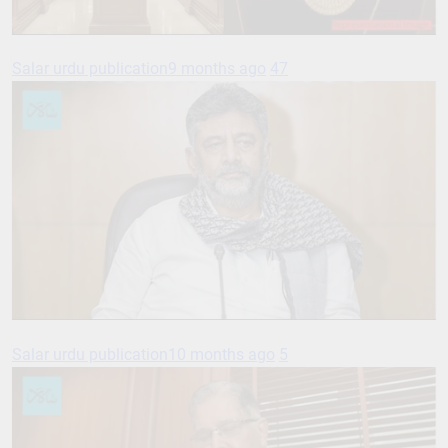
Salar urdu publication
9 months ago
47
Salar urdu publication
10 months ago
5