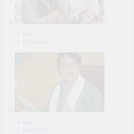
14
India
KARNATAKA
15
India
KARNATAKA