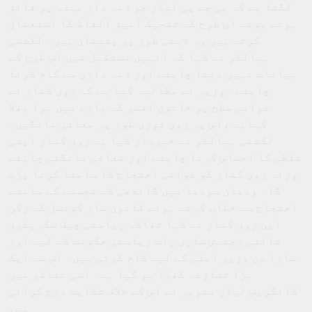
لگتا ہے کہ بی جے پی لیڈر جو ذمہ دار عہدہ پر فائز
ہوتے ہوئے اس طرح کے تضحیک آمیز الفاظ کا استعمال
کرتے ہیں وہ ذہنی طور پر پشیمان ہیں۔ لکشمی
ہبالکر نے کہا کہ انہیں مستقبل میں اس طرح کے
بیانات نہیں دینا چاہئے اور ذمہ داری سے کام کرنا
چاہئے۔ وزیر نے مطالبہ کیا ہے کہ روی کمار نے
عوامی سطح پر خاتون افسر کے بارے میں برا بھلا
کہاہے ،اس پر روی فوری طور پر معافی مانگیں۔
لکشمی ہبالکر نے خبردار کیا ہے روی کمار اپنی
غلطی کا احساس کرنا چاہئے اور معافی مانگنی چاہئے
ورنہ روی کمار کو عوامی احتجاج کا سامنا کرنا پڑے
گا۔ ودھان سودھا میں گاندھی کے مجسمے کے سامنے
احتجاج سے خطاب کرتے ہوئے قانون ساز کونسل کے رکن
این روی کمار نے کہا تھاکہ ریاستی چیف سکریٹری
شالنی رجنےش ساری رات ریاستی حکومت کے لیے اور
سارا دن وزیر اعلیٰ کے لیے کام کرتی ہیں۔ اس سے ایک
بڑا تنازعہ کھڑا ہو گیا ہے۔ اسی تناظر میں
کانگریس لیڈر منوہر نے اس کے خلاف شکایت درج کرائی
ہے۔