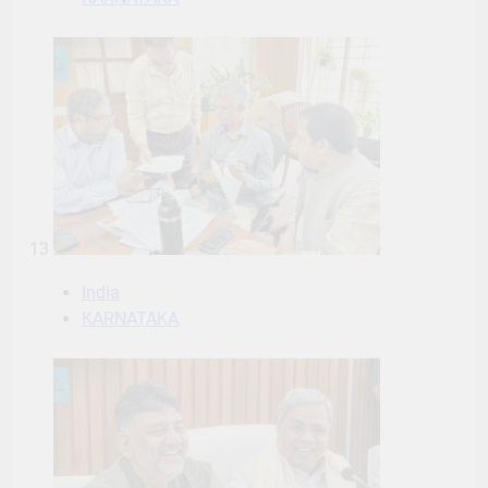
13
India
KARNATAKA