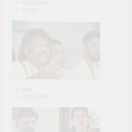
KARNATAKA
Politics
4
India
KARNATAKA