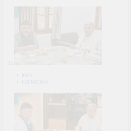
16
India
KARNATAKA