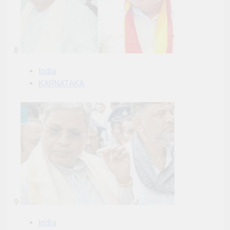
8
India
KARNATAKA
9
India