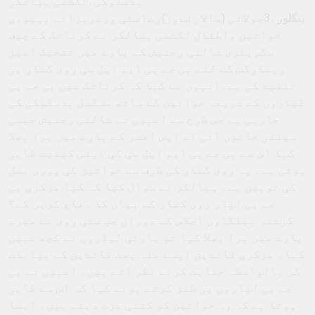
بدسلوکی :لکشمی ہبالکر
بنگلور۔3جولائی (سالارنےوز)رےاستی وزےربرائے بہبودی
خواتین واطفال لکشمی ہبالکر نے کرناٹک کے چیف
سکریٹری شالنی رجنیش کے بارے میں تضحیک آمیز
ریمارکس کے لئے بی جے پی ایم ایل سی روی کمار پر
تنقید کی ہے۔انہوں نے کہا کہ کرناٹک میں بی جے پی
لیڈروں کے ذریعہ خواتین کے ساتھ مسلسل بدسلوکی کی
جارہی ہے جس طرح سے انہوں نے شالنی رجنیش جیسی
سینئر خاتون آئی اے ایس افسر کے بارے میں برا بھلا
کہا اس سے بی جے پی ایم ایل سی کی ذہنی کیفیت ظاہر
ہوتی ہے۔ یہ روی کمار کی طرف سے خواتین کی پوری نسل
کی توہین ہے۔ ہبالکر نے سوال کیا کہ کیا مرکزی بی
جے پی لیڈر روی کمار کے بیان کا دفاع کریں گے؟
گزشتہ بیلگاوی اجلاس کے دوران جب سٹی روی نے میرے
بارے میں برا بھلا کہا تو پارٹی لیڈروں نے کچھ نہیں
کہا۔ مرکزی قائدین ایسے منہ پھٹ قائدین کے بیانات
کی بالواسطہ حمایت کرتے نظر آتے ہیں۔ انہوں نے بی
جے پی لیڈروں پر طنز کرتے ہوئے کہا کہ اس سے ظاہر
ہوتا ہے کہ وہ خواتین کو کتنی عزت دیتے ہیں۔ ایسا