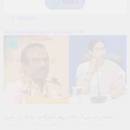
ہبل HUBLI
Business
Salar urdu publication
1 year ago
0
1 min
شالنی رجنےش کے خلاف روی کمارکا توہےن آمےزرےمارک
بی جے پی لیڈروں کے ذریعہ خواتین کے ساتھ مسلسل