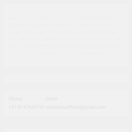
ہم آپ کو ڈیلی سالار برادری کا حصہ بننے کی دعوت
دیتے ہیں. ہمارے پرنٹ یا ڈیجیٹل ایڈیشن کو
سبسکرائب کریں ، سوشل میڈیا پر ہماری پیروی
کریں ، اور ہمارے مواد سے مشغول ہوں. آپ کی مدد
ہمیں اپنے قارئین کو معیاری صحافت کی فراہمی
کے اپنے مشن کو جاری رکھنے کے قابل بناتی ہے.
Phone
Email
+91 8147634725
salarurduofficial@gmail.com