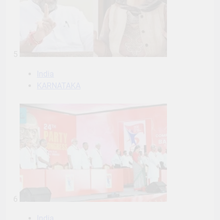
5
India
KARNATAKA
6
India