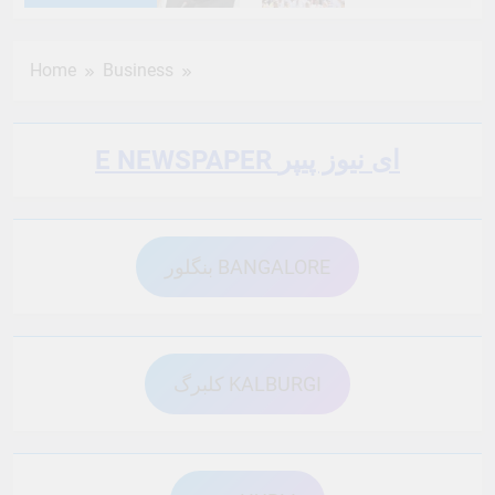
6 Months Ago
6 Months Ago
Home
Business
6 Months Ago
6 Months Ago
E NEWSPAPER ای نیوز پیپر
6 Months Ago
6 Months Ago
بنگلور BANGALORE
6 Months Ago
6 Months Ago
6 Months Ago
6 Months Ago
کلبرگ KALBURGI