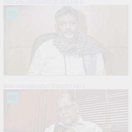
Salar urdu publication
9 months ago
47
Salar urdu publication
10 months ago
5