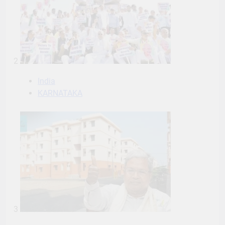
2
India
KARNATAKA
3