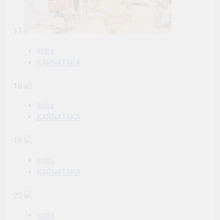
17
India
KARNATAKA
18
India
KARNATAKA
19
India
KARNATAKA
20
India