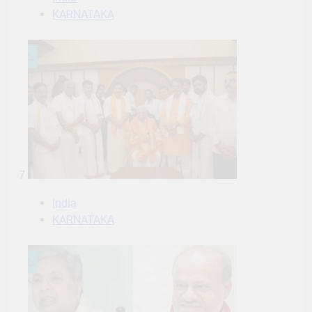
KARNATAKA
7
India
KARNATAKA