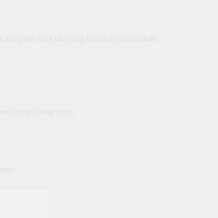
đa dạng nên chơi lâu cũng không bị nhàm chán.
your blog is very good.
arked
*