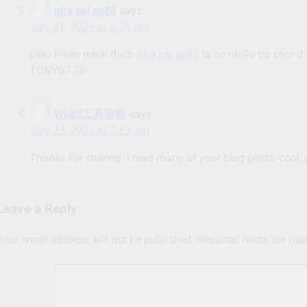
nhà cái xn88
says:
July 21, 2026 at 6:29 am
Điều khiến mình thích
nhà cái xn88
là có nhiều trò chơi 
TONY07-20
Web3工具导航
says:
July 23, 2026 at 2:53 am
Thanks for sharing. I read many of your blog posts, cool, 
Leave a Reply
Your email address will not be published.
Required fields are m