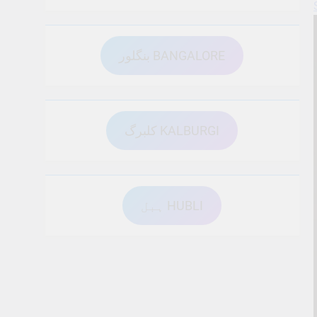
بنگلور BANGALORE
کلبرگ KALBURGI
ہبل HUBLI