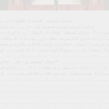
سدارامےاپسماندہ طبقات کے طاقتورلےڈرہےں
ان کی لےڈرشپ کوپارٹی استعمال کرنے جارہی ہے:شےوکمار
 شےوکمارنے کہاکہ سدارامےاپسماندہ طبقات کے بااثرقائدہےں۔ان کی قےادت
 مےں اےک اخباری کانفرنس سے خطاب کرتے ہوئے ڈی کے شےوکمارنے
ہاکہ اسی مہےنہ کی 15تارےخ کواے آئی سی سی کے پسماندہ طبقات کی کونسل کااجلاس بنگلورمےں منعق
 انعقادکے بارے مےں پوچھاگےاتوشےوکمارنے کہاکہ اسی مہےنہ کی
ی سی سی کے جنرل سکرےٹری کے ساتھ اےک مےٹنگ کرنے جارہے
ہےں۔اس مےں پارٹی سے متعلق معاملات زےر بحث آنے والے ہےں۔ 10جولائی کومنعقدہونے جارہے اجلا
سے ہے؟ مےڈےاکے اس سوال پر شےوکمار نے کہاکہ ِنہےں ! پارٹی کی
مزےدکہاکہ قومی سطح کے اوبی سی قائدےن کااجلاس اسی مہےنہ کی
سی سی ہی اس اجلاس کی مےزبان ہوگی۔ےہ اجلاس ہماری رےاست
س کی صدارت کرنے جارہے ہےں۔ا س اوبی سی کمےٹی کے چےف نہ
ورطاقتورلےڈرہےں۔اس لےے ان کی قےادت مےں اجلاس ہونے
نے مےں سدارامےاکاکردار پارٹی کے لےے بے مثال اوربے
ت اورصلاحےت کواستعمال مےں لارہی ہے۔اےک سوال کے جواب
لیٰ کی کرسی خالی نہےں ہے۔اس لےے اب اس معاملہ مےں بحث