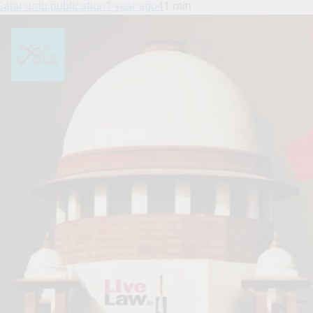
Salar urdu publication
1 year ago
4
1 min