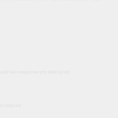
lp]1win inregistrare prin telefon[/url]
.help[/url]