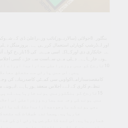
بنگلور۔8جولائی (سالارنےوز)نائب وزےراعلیٰ ڈی کے
اور لےڈرشپ کوپارٹی استعمال کررہی ہے۔بروزمنگل دہلی
ےہ جانکاری دی اورک
ہونے جارہاہے۔ دہلی مےں سےاست سے جڑے کسی اجلاس کے
10تارےخ کو مےں ،وزےراعلیٰ سدارامےا اوراے آئ
کامقصدسدارامےاکواوبی سی کمےٹی کاصدربنانے کی وجہ 
تنظےم کاری کے لےے اجلاس منعقدہورہاہے۔انہوںنے 
15تارےخ کو بنگلورمےں ہونے جارہاہے۔کے پی 
مےں ہونے کی وجہ سے ہمارے وزےراعلیٰ اس اجلا
بھی ہونے کے باوجودسدارامےاملک کے بااثرا
جارہاہے۔پسماندہ طبقات کے متحدکر
شماررہاہے۔اس لےے کانگرےس پارٹی ان کی قےاد
مےں انہو ںنے کہاکہ فی الحال رےاست مےں وزےراع