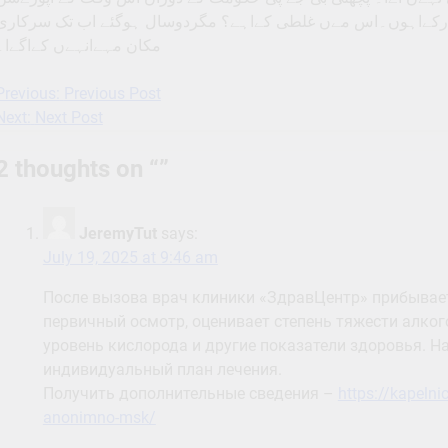
رارکےاہوں۔اس مےں غلطی کےاہے؟ مگردوسال ہوگئے اب تک سرکاری
مکان مہےانہےں کےاگےا۔
Previous:
Previous Post
Post
Next:
Next Post
navigation
2 thoughts on “
”
JeremyTut
says:
July 19, 2025 at 9:46 am
После вызова врач клиники «ЗдравЦентр» прибывает 
первичный осмотр, оценивает степень тяжести алког
уровень кислорода и другие показатели здоровья. Н
индивидуальный план лечения.
Получить дополнительные сведения –
https://kapeln
anonimno-msk/