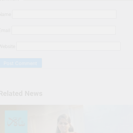
Name
Email
Website
Related News