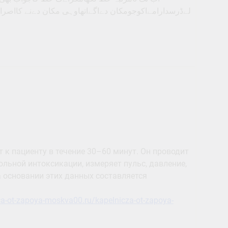
لےڈرسدارامےاکوجومکان دےاگےاتھاوہی مکان دےنے کااص
к пациенту в течение 30–60 минут. Он проводит
ольной интоксикации, измеряет пульс, давление,
а основании этих данных составляется
ica-ot-zapoya-moskva00.ru/kapelnicza-ot-zapoya-