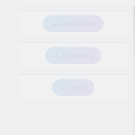
بنگلور BANGALORE
کلبرگ KALBURGI
ہبل HUBLI