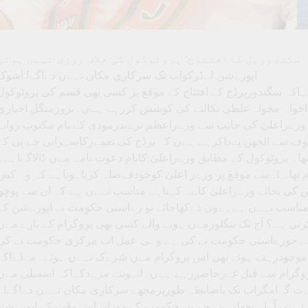
سگندورپل کاافتتاح: پروٹوکول کی خلاف ورزی نہےں ہوئی
اپوزےشن لےڈرکواب تک سرکاری مکان نہےں دےاگےا:اشوک
ک نے کہاکہ سگندوربرڈج کے افتتاح کے موقع پر کسی بھی قسم کی پروٹوکول
اخواہ مخواہ غلطی نکالنے کی کوشش کررہے ہےں۔بروزمنگل اخباری
 وزےراعلیٰ کی جانب سے وزےراعظم نرےندرمودی کے نام مکتوب روانہ
وف سے الجھن پےداکرہے ہےں کہ برڈج کی تعمےرکاسہرابی جے پی کے
ا۔ پروٹوکول کے مطابق وزےراعلیٰ کانام دعوت نامہ مےں ڈالاگےاہے۔
 تھا۔ اےسے موقع پر وزےر اعلیٰ کوخودفےصلہ کرناہوتاہے کہ وہ کس
کی بجائے وزےراعلیٰ کاےہ کہناہے مناسب نہےں ہے کہ ان سے پوچھ
امناسب نہےں ہے۔ےوں دےکھاجائے تو رےاستی حکومت نے اپوزےشن کے
تی ہے؟ آج تک بنگلورمےں ہونے والے کسی بھی پروگرام کے بارے مےں
ہے۔جورےاستی حکومت نے کی ہے وہی عمل اب مرکزی حکومت نے کی
موجودرہتے ہوئے بھی اس پروگرام مےں شرےک نہےں ہوئے۔مےڈےاکے
وگرام سے قبل غےرحاضررہے ہےں۔انہوںنے مزےدکہاکہ اسمبلی مےں
ےت گےامگراب تک باضابطہ طورپرمجھے سرکاری مکان نہےں دےاگےا۔
 بھی نہےں آےا۔ پچھلی بی جے پی حکومت کے دوران اس وقت کے اپوزےشن