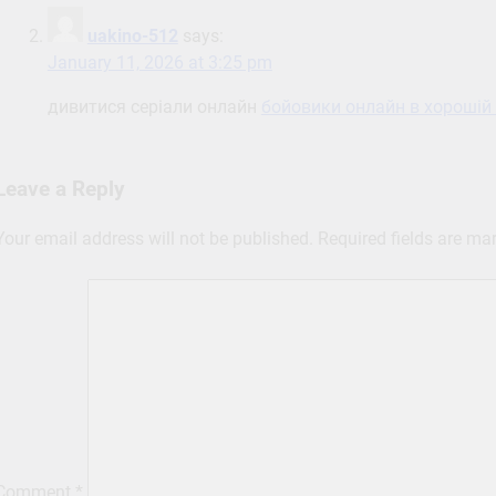
uakino-512
says:
January 11, 2026 at 3:25 pm
дивитися серіали онлайн
бойовики онлайн в хорошій 
Leave a Reply
Your email address will not be published.
Required fields are m
Comment
*