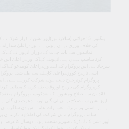
بنگلور۔15جولائی (سالارنےوز)اپوزےشن لےڈرآراشو
کی خلاف ورزی نہےں ہوئی ہے۔وزےراعلیٰ سدارامے
نمائندوں سے بات چےت کے دوران انہوں نے کہاکہ
کرنامناسب نہےں ہے۔انہوںنے کہاکہ وزےر اعلیٰ اس خ
سرجاتاہے۔اس پروگرام کے لےے وزےراعلیٰ کومدعو کےاگےاتھ
اسی تارےخ کووزےراعلیٰ کاپہلے سے طے شدہ پروگرام
پروگرام کوترجےح دےتے ہوئے شرکت کررہے ہےں۔اس 
کرپروگرام کی تارےخ اوروقت طے کرنے کامطالبہ کرن
قائدےن سے صلاح ومشورہ کے بعدکونسے پروگرام منعقدکر
اپوزےشن سے صلاح نہےں لی گئی اورنہ دعوت دی گئی 
ہے۔رےاستی وزےربرائے تعمےرات عامہ اس دن ساگرمےں 
سامنے پروگرام مےں شرکت کی اطلاع دےکرعےن پر
اپوزےشن کے لےڈرکے طورپرمنتخب ہوئے دوسال کاعرصہ ب
اب تک 6مرتبہ خط لکھامگراےک خط کاجواب