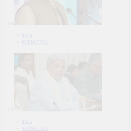
28
India
KARNATAKA
29
India
KARNATAKA