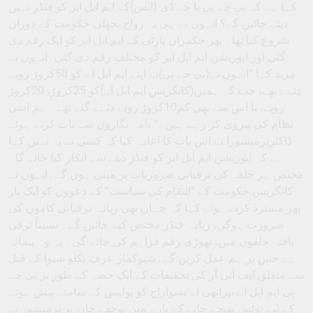
کہا ہے کہ بی جے پی یا جے ڈی (ایس)کے ایم ایل ایز کو فنڈز نہیں
دیئے جائیں گے؟ انہوں نے ہی یہ رواج پچھلی حکومت کے دوران
شروع کیا تھا۔ پھر حکمران پارٹی کے ایم ایل ایز کو ایک رقم دی
گئی اور اپوزیشن ایم ایل ایز کو مختلف رقم دی گئی۔انہوں نے
مزید کہا ”انہوں نے(بی جے پی)نے اپنے ایم ایل اے کو 50کروڑ روپے
دئےے تھے، جب کہ ہمیں(کانگریس ایم ایل اے)کو 25کروڑ، 20کروڑ
روپے، یا اس سے بھی کم10کروڑ روپے دئےے گئے تھے۔ ہم اسی
نظام کی پیروی کر رہے ہیں۔“ نامہ نگاروں سے بات کرتے ہوئے
ڈاکٹرپرمیشورا نے اس بات کا اعادہ کیا کہ کسی نے یہ نہیں کہا
ہے کہ اپوزیشن ایم ایل ایز کو فنڈز دینے سے انکار کیا جائے گا۔
مختص ہر حلقہ کی ترقیاتی ضروریات پر مبنی ہوں گے۔انہوں نے
کانگریس حکومت کے ”انتقام کی سیاست“ کے دعووں کو ایک بار
پھر مسترد کرتے ہوئے کہا کہ جہاں بھی زیادہ ترقیاتی کاموں کی
ضرورت ہوگی، زیادہ فنڈز مختص کیے جائیں گے۔ نسبتاً ترقی
یافتہ حلقوں میں، تھوڑی رقم فراہم کی جائے گی۔ یہ وہ پیمانہ
ہے جس پر ہم عمل کریں گے۔شیوکمار عرف بکلو شیوا کے قتل
سے متعلق ایف آئی آر کی تحقیقات کے ایک حصہ کے طور پر بی جے
پی ایم ایل اے بیراتھی اے بسواراج کو پولیس کے سامنے پیش ہونے
کے لیے نوٹس بھیجے جانے کے بارے میں پوچھے جانے پر پرمیشور نے