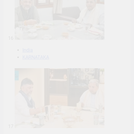
16
India
KARNATAKA
17