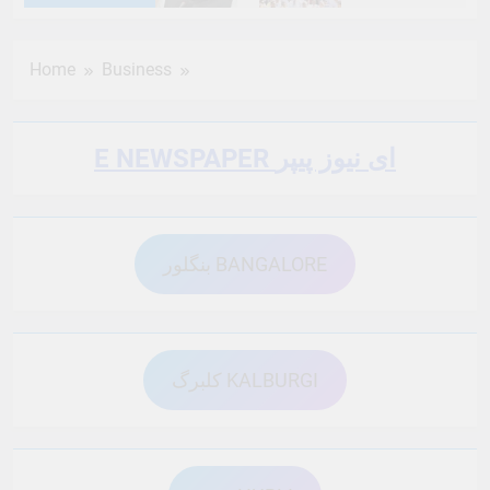
6 Months Ago
6 Months Ago
Home
Business
6 Months Ago
6 Months Ago
E NEWSPAPER ای نیوز پیپر
6 Months Ago
6 Months Ago
بنگلور BANGALORE
6 Months Ago
6 Months Ago
6 Months Ago
6 Months Ago
کلبرگ KALBURGI