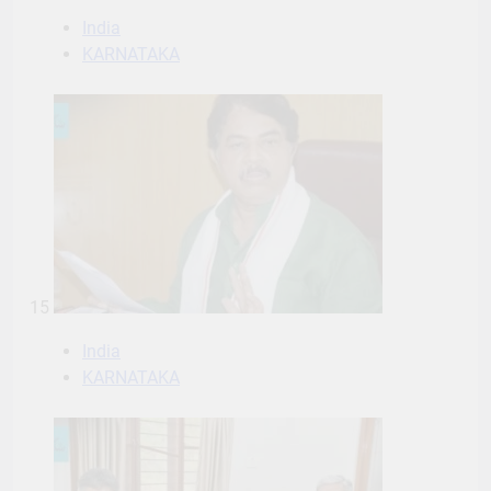
India
KARNATAKA
15
India
KARNATAKA