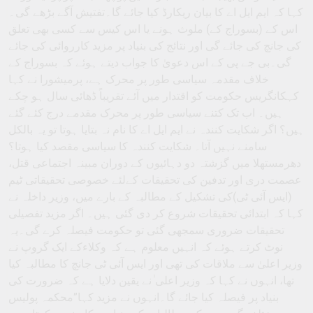
کہا کہ ایم ایل اے کا بیان ریکارڈ کیا جائے گا۔تفتیش آگے بڑھے گی۔
اس کے (بسوراج کے) ملوث ہونے یا اس کیس سے کسی بھی تعلق
کی جانچ کی جائے گی اور نتائج کی بنیاد پر مزید کارروائی کی جائے
گی۔بی جے پی کے اس دعویٰ کا جواب دیتے ہوئے کہ بسوراج کے
خلاف مقدمہ سیاسی طور پر محرک ہے، پرمیشورا نے کہا
کہکانگریس حکومت کو اقتدار میں آئے تقریباً ڈھائی سال ہو چکے
ہیں۔ اب تک کتنے سیاسی طور پر محرک مقدمے درج کئے گئے
ہیں؟ اگر شکایت کنندہ نے ایم ایل اے کا نام نہ بتایا ہوتا تو یہ بالکل
سامنے نہیں آتا۔ شکایت کنندہ کا سیاسی مقصد کیا ہوتا؟
دھرمستھلا میں گزشتہ دو دہائیوں کے دوران مبینہ اجتماعی قتل،
عصمت دری اور تدفین کی تحقیقات کےلئے خصوصی تحقیقاتی ٹیم
(ایس آئی ٹی)کی تشکیل کے مطالبہ کے بارے میں، وزیر داخلہ نے
کہا کہ ابتدائی تحقیقات شروع کر دی گئی ہیں۔ اگر مزید تفصیلی
تحقیقات ضروری سمجھی گئی تو حکومت فیصلہ کرے گی۔یہ
نوٹ کرتے ہوئے کہ انہیں معلوم ہے کہ وکلاءکے ایک گروپ نے
وزیر اعلیٰ سے ملاقات کی تھی اور ایس آئی ٹی جانچ کا مطالبہ کیا
تھا، انہوں نے کہا کہ وزیر اعلی ٰنے یقین دلایا ہے کہ ضرورت کی
بنیاد پر فیصلہ کیا جائے گا۔انہوں نے مزید کہا”محکمہ پولیس