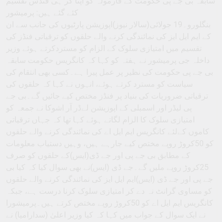
سابقہ بی جے پی حکومت کے فارمولہ کو اپنا کر ہی فنڈس تقسیم
کئے گئے ہیں: پرمیشور
بنگلورو۔19 جولائی(سالار نیوز)اپوزیشن پارٹیوں کی جانب سے ان
کے ایم ایل ایز کی نمائندگی کرنے والے حلقوں کو ترقیاتی فنڈز کی
تقسیم میں امتیازی سلوک کے الزام کو مستردکرتے ہوئے وزیر
داخلہ جی پرمیشور نے ہفتہ کو کہا کہ کانگریس حکومت سابقہ
بی جے پی حکومت کی نظیر پر عمل پیرا ہے۔کسی بھی انتقام کی
سیاست کو مسترد کرتے ہوئے، انہوں نے کہا کہ حلقوں کی
ترقیاتی ضروریات کی بنیاد پر فنڈز مختص کیے جائیں گے۔بی جے
پی لیڈر اور اسمبلی کے اپوزیشن لےڈر آر اشوکا نے جمعہ کو
امتیازی سلوک کا الزام لگاتے ہوئے کہا تھا کہ جہاں ترقیاتی
کاموں کےلئے کانگریس ایم ایل اے کی نمائندگی کرنے والے حلقوں
کو 50کروڑ روپے مختص کیے جارہے ہیں، وہیں دستیاب معلومات
کے مطابق بی جے پی اور جے ڈی(ایس)کے حلقوں کو صرف
25کروڑ روپے ملیں گے۔جے ڈی (ایس)نے بھی سوال کیا کہ کیا بی
جے پی اور جے ڈی (ایس)ایم ایل ایز کی نمائندگی کرنے والے حلقوں
کو مساوی گرانٹ نہ دے کر امتیازی سلوک کرنا درست ہے، جبکہ
کانگریس ایم ایل اے کو 50کروڑ روپے مختص کرتے ہیں۔پرمیشورا
نے ایک سوال کے جواب میں کہا کہ کیا وزیر اعلیٰ (سدارامیا) نے