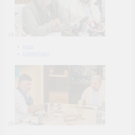
19
India
KARNATAKA
20