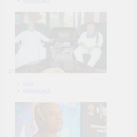
KARNATAKA
27
India
KARNATAKA