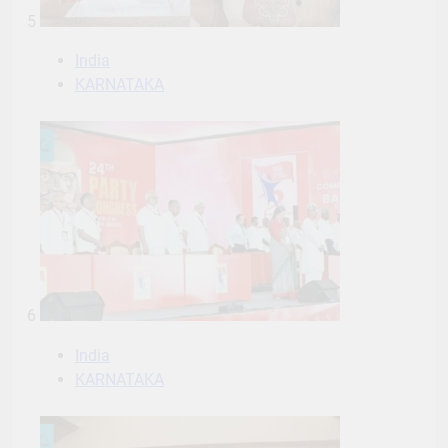
5
India
KARNATAKA
6
India
KARNATAKA