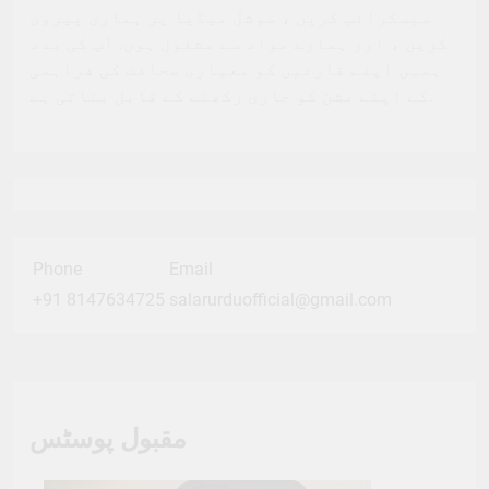
سبسکرائب کریں ، سوشل میڈیا پر ہماری پیروی
کریں ، اور ہمارے مواد سے مشغول ہوں. آپ کی مدد
ہمیں اپنے قارئین کو معیاری صحافت کی فراہمی
کے اپنے مشن کو جاری رکھنے کے قابل بناتی ہے.
Phone
Email
+91 8147634725
salarurduofficial@gmail.com
مقبول پوسٹس