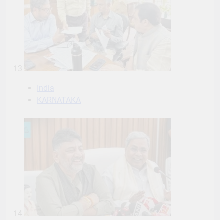
13
India
KARNATAKA
14