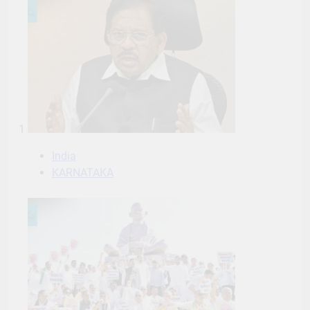
1
India
KARNATAKA