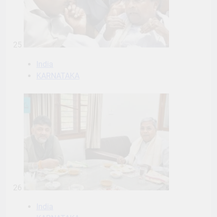
25
India
KARNATAKA
26
India