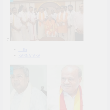
7
India
KARNATAKA