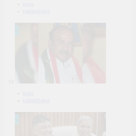
India
KARNATAKA
18
India
KARNATAKA