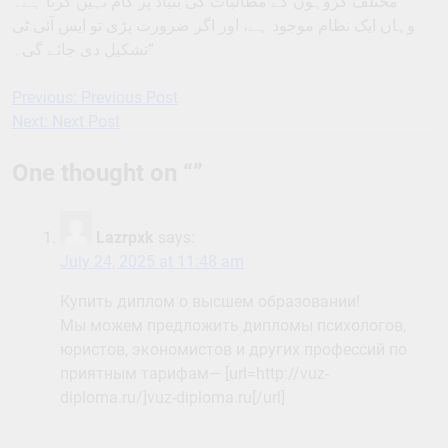
مختلف گروہوں کے مطالبات کی بنیاد پر کام نہیں کرتا ہے۔
وہاں ایک نظام موجود ہے، اور اگر ضرورت پڑی تو ایس آئی ٹی
تشکیل دی جائے گی۔“
Previous:
Previous Post
Post
Next:
Next Post
navigation
One thought on “
”
Lazrpxk
says:
July 24, 2025 at 11:48 am
Купить диплом о высшем образовании!
Мы можем предложить дипломы психологов,
юристов, экономистов и других профессий по
приятным тарифам— [url=http://vuz-
diploma.ru/]vuz-diploma.ru[/url]