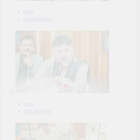
India
KARNATAKA
12
India
KARNATAKA