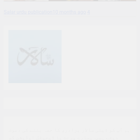
Salar urdu publication
10 months ago
4
ہم آپ کو ڈیلی سالار برادری کا حصہ بننے کی دعوت
دیتے ہیں. ہمارے پرنٹ یا ڈیجیٹل ایڈیشن کو