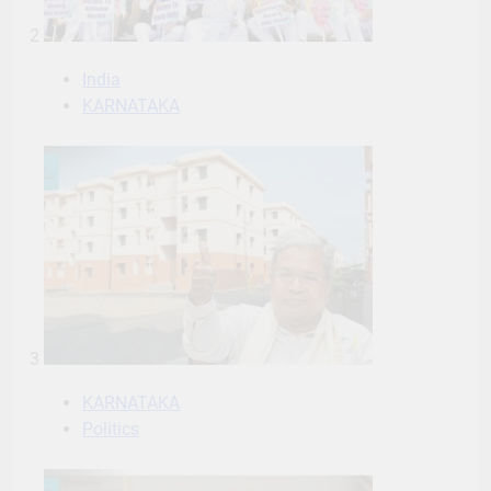
2
India
KARNATAKA
3
KARNATAKA
Politics