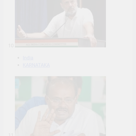
10
India
KARNATAKA
11