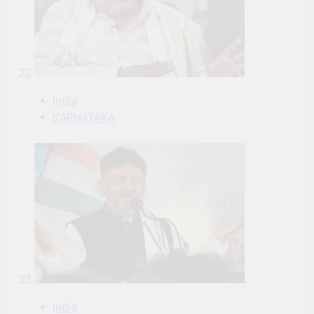
22
India
KARNATAKA
23
India