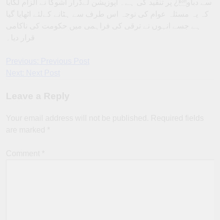
سے دباو¿ پر تنقید کی ہے۔ اپوزیشن لےڈرآر اشوکا نے الزام لگایا
کہ یہ مسئلہ عوام کی توجہ اس طرف سے ہٹانے کےلئے اٹھایا گیا
ہے جسے انہوں نے ترقی کی فراہمی میں حکومت کی ناکامی
قرار دیا۔
Post
Previous:
Previous Post
Next:
Next Post
navigation
Leave a Reply
Your email address will not be published.
Required fields
are marked
*
Comment
*