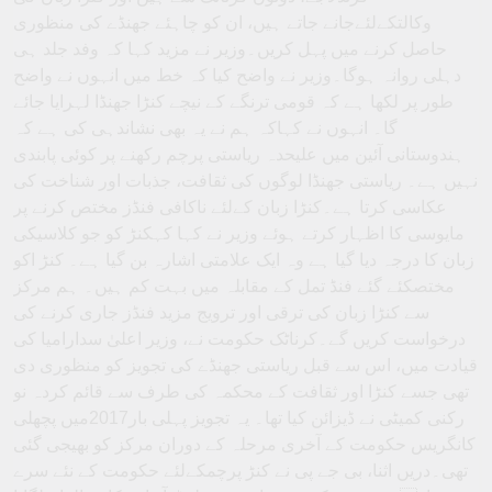
وکالتکےلئےجانے جاتے ہیں، ان کو چاہئے جھنڈے کی منظوری
حاصل کرنے میں پہل کریں۔وزیر نے مزید کہا کہ وفد جلد ہی
دہلی روانہ ہوگا۔وزیر نے واضح کیا کہ خط میں انہوں نے واضح
طور پر لکھا ہے کہ قومی ترنگے کے نیچے کنڑا جھنڈا لہرایا جائے
گا۔ انہوں نے کہاکہ ہم نے یہ بھی نشاندہی کی ہے کہ
ہندوستانی آئین میں علیحدہ ریاستی پرچم رکھنے پر کوئی پابندی
نہیں ہے۔ ریاستی جھنڈا لوگوں کی ثقافت، جذبات اور شناخت کی
عکاسی کرتا ہے۔کنڑا زبان کےلئے ناکافی فنڈز مختص کرنے پر
مایوسی کا اظہار کرتے ہوئے وزیر نے کہا کہکنڑ کو جو کلاسیکی
زبان کا درجہ دیا گیا ہے وہ ایک علامتی اشارہ بن گیا ہے۔ کنڑ اکو
مختصکئے گئے فنڈ تمل کے مقابلہ میں بہت کم ہیں۔ ہم مرکز
سے کنڑا زبان کی ترقی اور ترویج مزید فنڈز جاری کرنے کی
درخواست کریں گے۔کرناٹک حکومت نے، وزیر اعلیٰ سدارامیا کی
قیادت میں، اس سے قبل ریاستی جھنڈے کی تجویز کو منظوری دی
تھی جسے کنڑا اور ثقافت کے محکمہ کی طرف سے قائم کردہ نو
رکنی کمیٹی نے ڈیزائن کیا تھا۔ یہ تجویز پہلی بار2017میں پچھلی
کانگریس حکومت کے آخری مرحلہ کے دوران مرکز کو بھیجی گئی
تھی۔دریں اثنا، بی جے پی نے کنڑ پرچمکےلئے حکومت کے نئے سرے