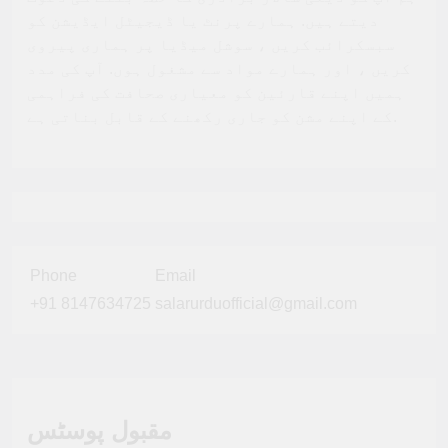
دیتے ہیں. ہمارے پرنٹ یا ڈیجیٹل ایڈیشن کو
سبسکرائب کریں ، سوشل میڈیا پر ہماری پیروی
کریں ، اور ہمارے مواد سے مشغول ہوں. آپ کی مدد
ہمیں اپنے قارئین کو معیاری صحافت کی فراہمی
کے اپنے مشن کو جاری رکھنے کے قابل بناتی ہے.
Phone
Email
+91 8147634725
salarurduofficial@gmail.com
مقبول پوسٹس