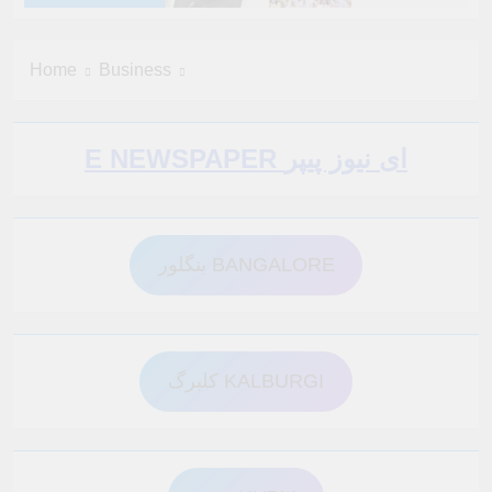
6 Months Ago
6 Months Ago
Home
Business
6 Months Ago
6 Months Ago
E NEWSPAPER ای نیوز پیپر
6 Months Ago
6 Months Ago
بنگلور BANGALORE
6 Months Ago
6 Months Ago
6 Months Ago
6 Months Ago
کلبرگ KALBURGI