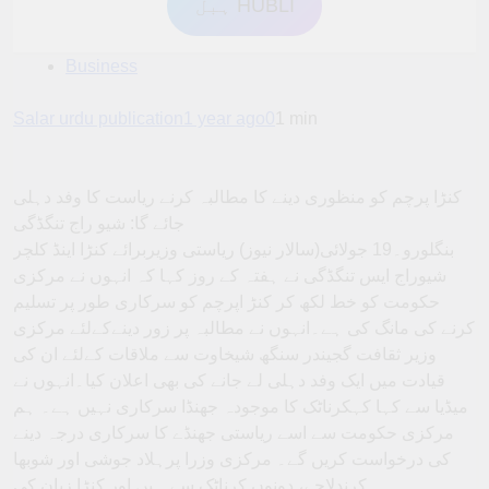
ہبل HUBLI
Business
Salar urdu publication
1 year ago
0
1 min
کنڑا پرچم کو منظوری دینے کا مطالبہ کرنے ریاست کا وفد دہلی
جائے گا: شیو راج تنگڈگی
بنگلورو۔19 جولائی(سالار نیوز) ریاستی وزیربرائے کنڑا اینڈ کلچر
شیوراج ایس تنگڈگی نے ہفتہ کے روز کہا کہ انہوں نے مرکزی
حکومت کو خط لکھ کر کنڑ اپرچم کو سرکاری طور پر تسلیم
کرنے کی مانگ کی ہے۔انہوں نے مطالبہ پر زور دینےکےلئے مرکزی
وزیر ثقافت گجیندر سنگھ شیخاوت سے ملاقات کےلئے ان کی
قیادت میں ایک وفد دہلی لے جانے کی بھی اعلان کیا۔انہوں نے
میڈیا سے کہا کہکرناٹک کا موجودہ جھنڈا سرکاری نہیں ہے۔ ہم
مرکزی حکومت سے اسے ریاستی جھنڈے کا سرکاری درجہ دینے
کی درخواست کریں گے۔ مرکزی وزرا پرہلاد جوشی اور شوبھا
کرندلاجے، دونوں کرناٹک سے ہیں اور کنڑا زبان کی