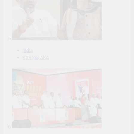
5
India
KARNATAKA
6