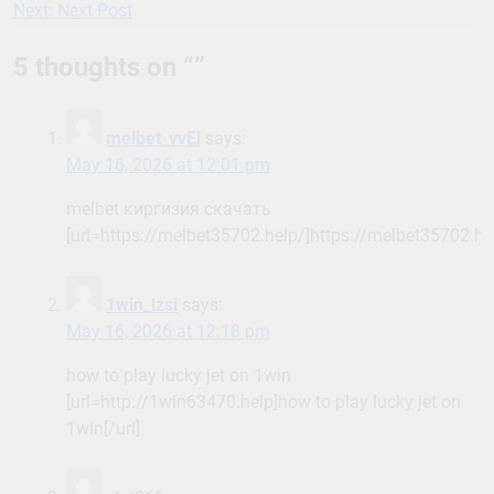
Next:
Next Post
navigation
5 thoughts on “
”
melbet_vvEi
says:
May 16, 2026 at 12:01 pm
melbet киргизия скачать
[url=https://melbet35702.help/]https://melbet35702.hel
1win_lzsi
says:
May 16, 2026 at 12:18 pm
how to play lucky jet on 1win
[url=http://1win63470.help]how to play lucky jet on
1win[/url]