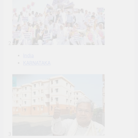
2
India
KARNATAKA
3