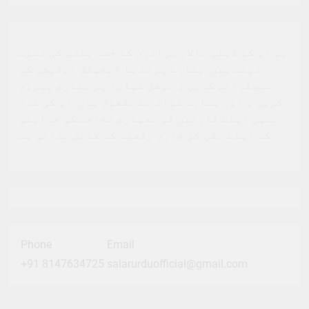
ہم آپ کو ڈیلی سالار برادری کا حصہ بننے کی دعوت
دیتے ہیں. ہمارے پرنٹ یا ڈیجیٹل ایڈیشن کو
سبسکرائب کریں ، سوشل میڈیا پر ہماری پیروی
کریں ، اور ہمارے مواد سے مشغول ہوں. آپ کی مدد
ہمیں اپنے قارئین کو معیاری صحافت کی فراہمی
کے اپنے مشن کو جاری رکھنے کے قابل بناتی ہے.
Phone
Email
+91 8147634725
salarurduofficial@gmail.com