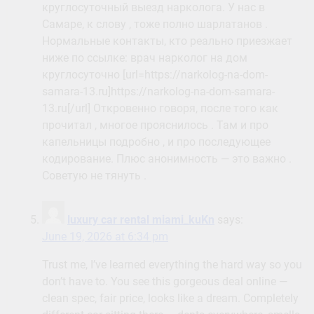
круглосуточный выезд нарколога. У нас в
Самаре, к слову , тоже полно шарлатанов .
Нормальные контакты, кто реально приезжает
ниже по ссылке: врач нарколог на дом
круглосуточно [url=https://narkolog-na-dom-
samara-13.ru]https://narkolog-na-dom-samara-
13.ru[/url] Откровенно говоря, после того как
прочитал , многое прояснилось . Там и про
капельницы подробно , и про последующее
кодирование. Плюс анонимность — это важно .
Советую не тянуть .
luxury car rental miami_kuKn
says:
June 19, 2026 at 6:34 pm
Trust me, I’ve learned everything the hard way so you
don’t have to. You see this gorgeous deal online —
clean spec, fair price, looks like a dream. Completely