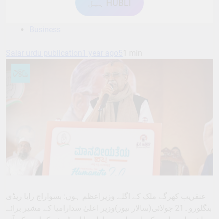
ہبل HUBLI
Business
Salar urdu publication
1 year ago
5
1 min
عنقریب کھرگے ملک کے اگلے وزیراعظم ہوں: بسواراج رایا ریڈی
بنگلورو۔21 جولائی(سالار نیوز)وزیر اعلیٰ سدارامیا کے مشیر برائے