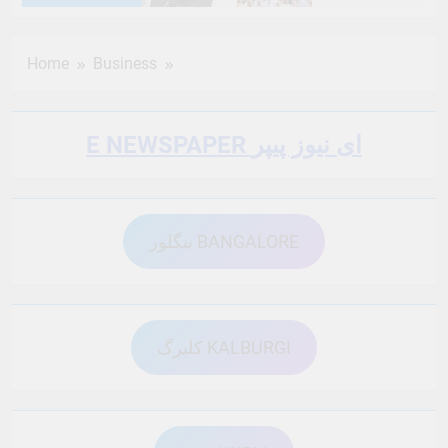
6 Months Ago
6 Months Ago
Home
Business
6 Months Ago
6 Months Ago
E NEWSPAPER ای نیوز پیپر
6 Months Ago
6 Months Ago
بنگلور BANGALORE
6 Months Ago
6 Months Ago
6 Months Ago
6 Months Ago
کلبرگ KALBURGI