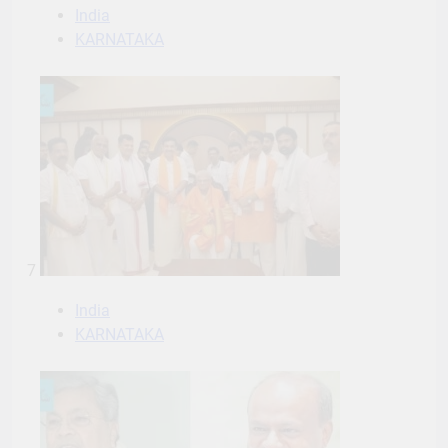
India
KARNATAKA
7
India
KARNATAKA