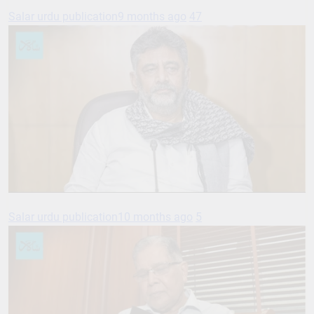
Salar urdu publication
9 months ago
47
Salar urdu publication
10 months ago
5