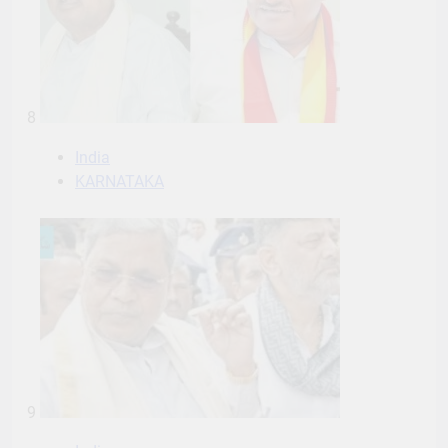
8
India
KARNATAKA
9