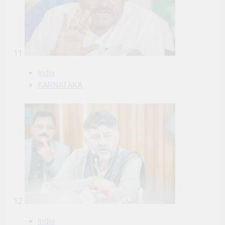
11
India
KARNATAKA
12
India