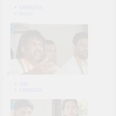
KARNATAKA
Politics
4
India
KARNATAKA