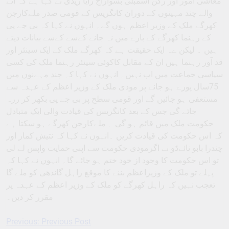
معاشی امور اور رکن اسمبلی بسواراج رایا ریڈی نے کہا ہے کہ آنے
والے چند مہینوں کے دوران کانگریس کے قومی صدر ملےکارجن
کھرگے ملک کے وزیر اعظم ہوں گے۔ انہوں نے کہا کہ بی جے پی
کے رہنما کھرگے کے بارے میں نہ جانے کےسے کےسے بیانات دیتے
ہیں ۔ لیکن ےہ ایک حقیقت ہے کہ کھرگے ملک کے ایک سینئر اور
قد آور رہنما ہیں ان کے مقابل کاکوئی سینئر رہنما ملک کی کسی
سیاسی جماعت میں اب نہیں۔ انہوں نے کہا کہ چند مہےنوں میں
75سال پورے ہو جانے پر مودی ملک کے وزیر اعظم کے عہدہ سے
مستعفی ہو جائیں گے اور قومی سطح پر بی جے پی بکھر کر ررہ
جائے گی جس کے بعد کانگریس کی قیادت والی ایک متبادل
حکومت ملک میں قائم ہو گی ۔ ملےکارجن کھرگے ہو سکتا ہے
کہ اس حکومت کی قیادت کریں ۔انہوں نے کہا کہ نتیش کمار اور
چندرا بابو نائےڈو نے اگرمودی حکومت سے اپنی حمایت واپس لے لی
تو اس حکومت کا وجود از خود ختم ہو جائے گا۔ انہوں نے کہا کہ
پہلے تو ملک کے وزیراعظم بننے کا موقع راہل گاندھی کو ملے گا
تعجب نہیں کہ راہل کھرگے کو ملک کے وزیر اعظم کے عہدہ پر
مقرر کر دیں۔
Previous:
Previous Post
Post