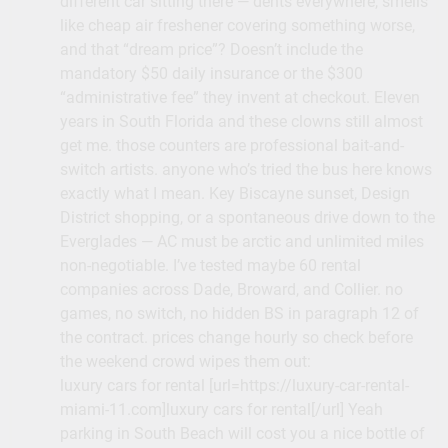
different car sitting there — dents everywhere, smells
like cheap air freshener covering something worse,
and that “dream price”? Doesn’t include the
mandatory $50 daily insurance or the $300
“administrative fee” they invent at checkout. Eleven
years in South Florida and these clowns still almost
get me. those counters are professional bait-and-
switch artists. anyone who’s tried the bus here knows
exactly what I mean. Key Biscayne sunset, Design
District shopping, or a spontaneous drive down to the
Everglades — AC must be arctic and unlimited miles
non-negotiable. I’ve tested maybe 60 rental
companies across Dade, Broward, and Collier. no
games, no switch, no hidden BS in paragraph 12 of
the contract. prices change hourly so check before
the weekend crowd wipes them out:
luxury cars for rental [url=https://luxury-car-rental-
miami-11.com]luxury cars for rental[/url] Yeah
parking in South Beach will cost you a nice bottle of