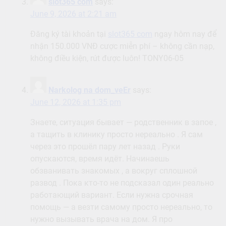
slot365 com
says:
June 9, 2026 at 2:21 am
Đăng ký tài khoản tại
slot365 com
ngay hôm nay để
nhận 150.000 VNĐ cược miễn phí – không cần nạp,
không điều kiện, rút được luôn! TONY06-05
Narkolog na dom_veEr
says:
June 12, 2026 at 1:35 pm
Знаете, ситуация бывает — родственник в запое ,
а тащить в клинику просто нереально . Я сам
через это прошёл пару лет назад . Руки
опускаются, время идёт. Начинаешь
обзванивать знакомых , а вокруг сплошной
развод . Пока кто-то не подсказал один реально
работающий вариант. Если нужна срочная
помощь — а везти самому просто нереально, то
нужно вызывать врача на дом. Я про