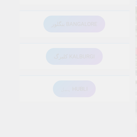
بنگلور BANGALORE
کلبرگ KALBURGI
ہبل HUBLI