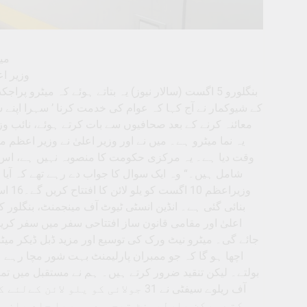
می
وزیر اع
بنگلورو 5 اگست (سالار نیوز) یہ بتاتے ہوئے کہ میٹ
کے شیوکمار نے آج کہا کہ عوام کی خدمت کرنا ’ سہرا اپنے س
معائنہ کرنے کے بعد صحافیوں سے بات کرتے ہوئے، نائب وزی
یہ نما میٹرو ہے۔ میں نے اور وزیر اعلیٰ نے وزیر اعظم 
شامل ہیں۔“ وہ ایک سوال کا جواب دے رہے تھے کہ آیا یلو
بنائی گئی ہے۔ انڈین انسٹی ٹیوٹ آف مینجمنٹ، بنگلور کے 
اعلیٰ اور مقامی قانون ساز افتتاحی سفر میں سفر کریں
جائے گی۔ میٹرو نیٹ ورک کی توسیع اور مزید ڈبل ڈیکر میٹرو
اچھا ہو گا کہ جو ممبران پارلیمنٹ بہت شور مچا رہے 
بولتے۔ لیکن تنقید ضرور کرتے ہیں۔ ہم نے مستقبل میں تمام 
آف ریلوے سیفٹی نے 31 جولائی کو ی
سکتے۔ رکن پارلیمنٹ تیجسوی سوریا جلد باز ہی