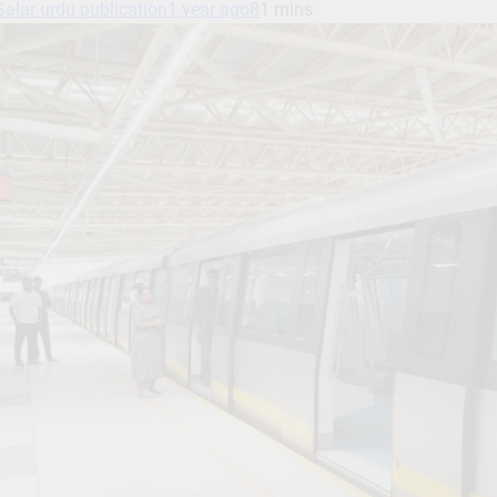
Salar urdu publication
1 year ago
8
1 mins