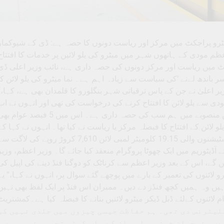
ٹرو پراجکٹ میں مرکز اور ریاست دونوں کا حصہ ہے: ڈی کے شیوکمار
ظم مودی کے ہاتھوں شہر میں میٹرو کی یلو لائین پر خدمات کا افتتاح
رو پراجکٹ میں ریاست اور مرکز دونوں کی حصہ داری ہے، نائب وزیر اعلی ڈی
ر باندھ لےنے ‘کی سیاست سے زیادہ اہم ہے۔ نما میٹرو کی یلو لائن کا
ر اعلیٰ نے جن کے پاس ترقیاتی شہر بنگلورو کا قلمدان بھی ہے، کہا،”
مودی سے یلو لائن کا افتتاح کرنے کی درخواست کی تھی اور انہوں نے اب
وقت دیا ہے۔ یہ مرکزی حکومت کا منصوبہ نہیں ہے، اس منصوبے میں ہم سب کی حصہ داری ہے۔ اس میں 5 فیصد عوا
 لائن کے افتتاح کا فیصلہ مرکز یا ریاست نے کیا تھا۔ انہوں نے کہا کہ
وزیراعظم 10 اگست کو یلو لائن کا افتتاح کریں گے۔16 اسٹیشنوں والی 19.15 کلومیٹر لمبی لائن 7,610 کروڑ روپے کی لاگت
آڈیٹوریم میں ایک چھوٹا پروگرام منعقد کیا جائے گا۔ وزیر اعظم، وزیر
 گے، اس کے بعد وزیر اعظم سے کرناٹک کو دوگنا فنڈ دینے کی اپیل کی
 لائنوں کی تعمیر کے بارے میں پوچھے گئے سوال پر، انہوں نے کہا،” یہ
ہیں وہ ہمیں کچھ فنڈز دے دیں۔ ممبران اس فنڈ پر ایک لفظ بھی نہیں
لائنوں کےلئے ڈبل ڈیکر میٹرو لائنیں بنانے کا فیصلہ کیا ہے۔کمشنریٹ
لو لائن کےلئے کلیئرنس دی تھی۔ ہم حفاظت جیسی چیزوں میں جلدی نہیں کر
ں، نوجوان خون ہے اور ان کے پاس کوئی تجربہ نہیں ہے۔“