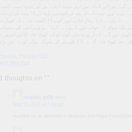
ہر 25 منٹ میں ٹرینیں چلیں گی۔ یلو لائن کےلئے تین ٹرین سیٹ آچکے ہیں اور چوتھا سیٹ اگست
میں آئے گا۔ تین ٹرینیں اب 25 منٹ کے وقفے سے چلیں گی۔ مزید ٹرین سیٹ آنے کے بعد فریکوئنسی بڑھا کر 10 منٹ کردی
گی۔ یہ آئی ٹی ہب کو شہر سے جوڑنے کےلئے ایک اہم لائن ہے۔ انہوں نے کہا ہیبال فلائی اوور لوپ 15 اگست سے پہلے کھول 
 میں ایک سوال کے جواب میں، انہوں نے کہا،” ہم وزیراعلیٰ کی دستیابی
ے پہلے عوام کےلئے کھول دیں گے۔ کے آر پورم-سٹی لوپ کو اب کھولا جائے گا اور ایئرپورٹ
 1.5 کلومیٹر کی سرنگ ہوگی اور یہ اس بڑی
Previous:
Previous Post
Post
Next:
Next Post
navigation
8 thoughts on “
”
mostbet_gdMr
says:
May 16, 2026 at 1:43 pm
mostbet nu se deschide în Moldova [url=https://mostbet8