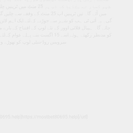
شیو کمار نے بتایا کہ اب 
جائے گا۔ ہیبال فلائی اوور کے نئے لوپ کے افتتاح کے بارے
کو مدنظر رکھتے ہوئے اسے 15 اگست س
سرویس روڈ-سٹی لوپ کو تھوڑے وقفے بعد کھولا جائے گا۔ یہ
0695.help]https://mostbet80695.help[/url]