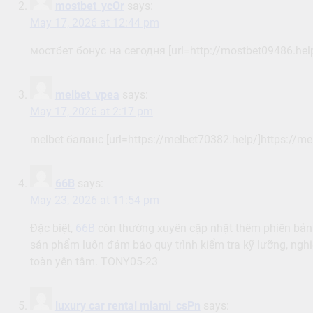
mostbet_ycOr
says:
May 17, 2026 at 12:44 pm
мостбет бонус на сегодня [url=http://mostbet09486.hel
melbet_vpea
says:
May 17, 2026 at 2:17 pm
melbet баланс [url=https://melbet70382.help/]https://mel
66B
says:
May 23, 2026 at 11:54 pm
Đặc biệt,
66B
còn thường xuyên cập nhật thêm phiên bản
sản phẩm luôn đảm bảo quy trình kiểm tra kỹ lưỡng, nghi
toàn yên tâm. TONY05-23
luxury car rental miami_csPn
says: