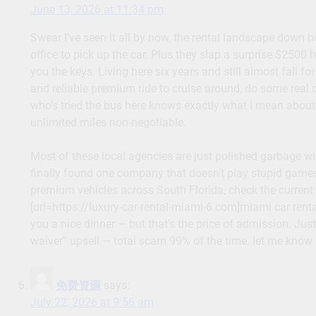
June 13, 2026 at 11:34 pm
Swear I’ve seen it all by now, the rental landscape down h
office to pick up the car. Plus they slap a surprise $2500
you the keys. Living here six years and still almost fall f
and reliable premium ride to cruise around, do some real 
who’s tried the bus here knows exactly what I mean about t
unlimited miles non-negotiable.
Most of these local agencies are just polished garbage w
finally found one company that doesn’t play stupid games. 
premium vehicles across South Florida, check the current d
[url=https://luxury-car-rental-miami-6.com]miami car rental
you a nice dinner — but that’s the price of admission. Just
waiver” upsell — total scam 99% of the time. let me know 
免费资源
says:
July 22, 2026 at 9:56 am