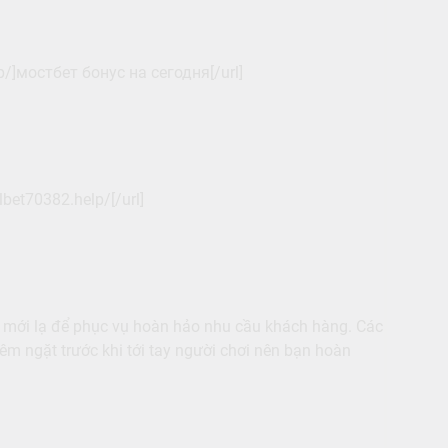
p/]мостбет бонус на сегодня[/url]
bet70382.help/[/url]
 mới lạ để phục vụ hoàn hảo nhu cầu khách hàng. Các
êm ngặt trước khi tới tay người chơi nên bạn hoàn