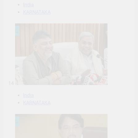
India
KARNATAKA
14
India
KARNATAKA