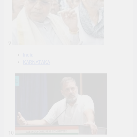
9
India
KARNATAKA
10