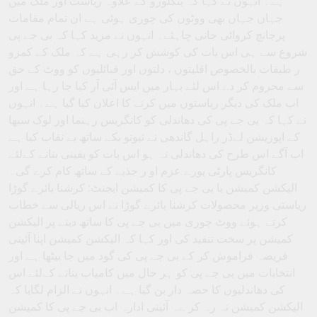
ہے۔ انہوں نے کہا کہ بنگلورو کے علاوہ ریاست اور ملک میں
جہاں جہاں بھی ووٹوں کی چوری ہوئی ہے ان تمام مقامات
پرجانچ کروائی جانی چاہئے۔ انہوں نے مزید کہا کہ بی جے پی
شروع سے ہی اس بات کی کوشش کر رہی ہے کہ ملک کے کمزو
ر طبقات بالخصوص اقلیتوں ، دلتوں اور قبائلیوں کو ووٹ کے حق
سے محروم کر دے اس لئے بہار میں ایس آئی آر کیا جا رہا ہے اور
اب ملک کی دیگر ریاستوں میں کرنے کا اعلان کیا گیا ہے۔ انہوں
نے کہا کہ بی جے پی کی دھاندلی کو کانگریس رہنما اور لوک سبھا
کے اپوزیشن لےڈر راہل گاندھی نے ثبوتو ںکے ساتھ بے نقاب کیا ہے
اب آگے اس طرح کی دھاندلی نہ ہو اس بات کو یقینی بنانے کےلئے
کانگریس پارٹی پورے عزم او ر جذبے کے ساتھ کام کرے گی۔
الیکشن کمیشن یا بی جے پی کا کمیشن ایجنٹ: کرشنا بائرے گوڑا
ریاستی وزیر محصولات کرشنا بائرے گوڑا نے اس ریالی سے خطاب
کرتے ہوئے ووٹ چوری میں بی جے پی کا ساتھ دینے پر الیکشن
کمیشن پر سخت تنقید کی اور کہا کہ الیکشن کمیشن اپنا آئینی
فریضہ فراموش کر کے بی جے پی کی گود میں جا بیٹھا ہے اور
انتخابات میں بی جے پی کو ہر حال میں کامیاب بنانے کےلئے اس
کی دھاندلیوں کا حصہ دار بن گیا ہے۔ انہوں نے الزام لگایا کہ
الیکشن کمیشن نہ رہ کر ےہ آئینی ادارہ اب بی جے پی کا کمیشن