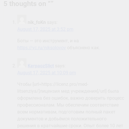
5 thoughts on “
”
nik_foKn
says:
August 17, 2025 at 3:52 pm
Боты — это инструмент, и на
https://vc.ru/niksolovov
объяснено как.
KerpaozSlict
says:
August 17, 2025 at 10:09 pm
Чтобы [url=https://licenz.pro/med-
litsenziya/]лицензия мед учреждения[/url] была
оформлена без ошибок, важно доверить процесс
профессионалам. Мы обеспечим соответствие
всем нормативам, подготовим полный пакет
документов и добьёмся положительного
решения в кратчайшие сроки. Опыт более 10 лет