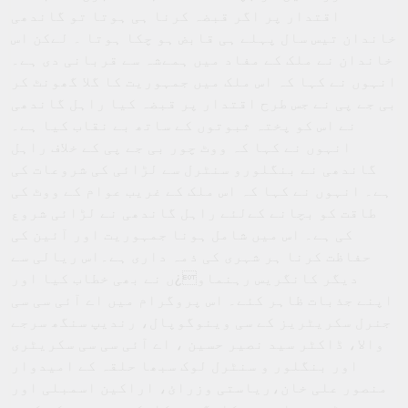
اقتدار پر اگر قبضہ کرنا ہی ہوتا تو گاندھی
خاندان تیس سال پہلے ہی قابض ہو چکا ہوتا ۔ لےکن اس
خاندان نے ملک کے مفاد میں ہمےشہ سے قربانی دی ہے۔
انہوں نے کہا کہ اس ملک میں جمہوریت کا گلا گھونٹ کر
بی جے پی نے جس طرح اقتدار پر قبضہ کیا راہل گاندھی
نے اس کو پختہ ثبوتوں کے ساتھ بے نقاب کیا ہے۔
انہوں نے کہا کہ ووٹ چور بی جے پی کے خلاف راہل
گاندھی نے بنگلورو سنٹرل سے لڑائی کی شروعات کی
ہے۔ انہوں نے کہا کہ اس ملک کے غریب عوام کے ووٹ کی
طاقت کو بچانے کےلئے راہل گاندھی نے لڑائی شروع
کی ہے۔ اس میں شامل ہونا جمہوریت اور آئین کی
حفاظت کرنا ہر شہری کی ذمہ داری ہے۔اس ریالی سے
دیگر کانگریس رہنماو¿ں نے بھی خطاب کیا اور
اپنے جذبات ظاہر کئے۔ اس پروگرام میں اے آئی سی سی
جنرل سکریٹریز کے سی وینوگوپال، رندیپ سنگھ سرجے
والا، ڈاکٹر سید نصیر حسین ، اے آئی سی سی سکریٹری
اور بنگلور و سنٹرل لوک سبھا حلقہ کے امیدوار
منصور علی خان،ریاستی وزرائ، اراکین اسمبلی اور