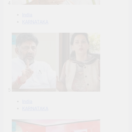
4
India
KARNATAKA
5
India
KARNATAKA