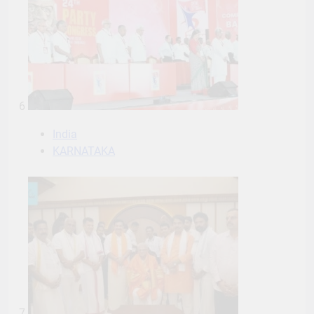
6
India
KARNATAKA
7