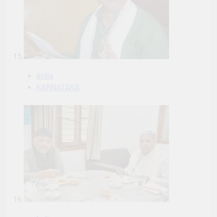
15
India
KARNATAKA
16