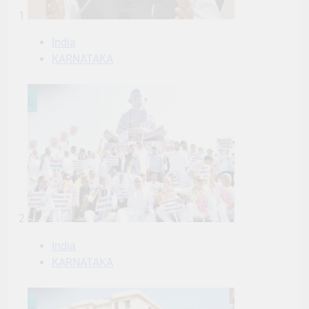
1
India
KARNATAKA
2
India
KARNATAKA