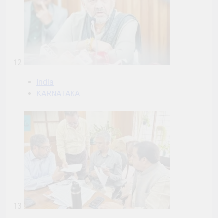
12
India
KARNATAKA
13