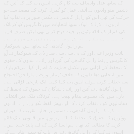
کے ساتھ عدل وانصاف سے کام کرے۔ انہوں نے کہا کہ آئین کے
دشمن منو وادیوں نے آئینی عمل کو گمراہ کرنے کے مقصد سے جو
حرکت کی تھی اس کو راہل گاندھی نے مکمل طور پر بے نقاب کیا
ہے۔ انہوں نے کہا کہ لوک سبھا انتخابات میں کانگریس کو کرناٹک
کی کم از کم 14سیٹوں پر جیت درج کرنی تھی لیکن صرف 9پر
کامیاب ہو سکی ۔ اس کی وجہ ےہی ووٹوں کی چوری ہے۔
ہم راہول گاندھی کے ساتھ ہیں: شیوکمار
نائب وزیر اعلی اور کے پی سی سی صدر ڈی کے شیوکمار نے آج
کانگریس رہنما راہل گاندھی کی آئین اور رائے دہندوں کے حقوق
کے تحفظ کی لڑائی میں مکمل حمایت کا اظہار کیا۔فریڈم پارک
میں انتخابی دھاندلیوں کے خلاف ’ہمارا ووٹ ہمارا حق‘ احتجاج
سے خطاب کرتے ہوئے، انہوں نے کہا کہیہ ایک تاریخی لڑائی ہے۔
راہول گاندھی نے آئین اور رائے دہندگان کے حقوق کے تحفظ کے
بارے میں ایک مضبوط پیغام بھیجا ہے۔ کرناٹک ملک میں انتخابی
دھاندلیوں کو بے نقاب کرنے کے لیے پیش لفظ لکھ رہا ہے۔ انہوں
نے کہا کہ راہول گاندھی نے دستور پر حالیہ تقریب کے دوران
ووٹروں کے حقوق کے تحفظ کےلئے ہر بوتھ میں قانونی بینک قائم
کرنے کا مطالبہ کیا تھا۔ ہم ایسا کرنے کے لیے پابند عہد ہیں۔
انہوں نے کہا کہ راہل گاندھی نے اس بات کو یقینی بنایا ہے کہ