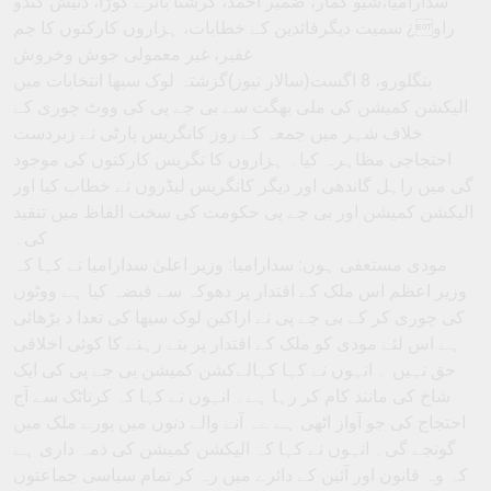
سدارامیا،شیو کمار، ضمیر احمد، کرشنا بائرے گوڑا، دنیش گنڈو
راو¿ سمیت دیگرقائدین کے خطابات، ہزاروں کارکنوں کا جم
غفیر، غیر معمولی جوش وخروش
بنگلورو، 8 اگست(سالار نیوز)گزشتہ لوک سبھا انتخابات میں
الیکشن کمیشن کی ملی بھگت سے بی جے پی کی ووٹ چوری کے
خلاف شہر میں جمعہ کے روز کانگریس پارٹی نے زبردست
احتجاجی مظاہرہ کیا۔ ہزاروں کا نگریس کارکنوں کی موجود
گی میں راہل گاندھی اور دیگر کانگریس لیڈروں نے خطاب کیا اور
الیکشن کمیشن اور بی جے پی حکومت کی سخت الفاظ میں تنقید
کی۔
مودی مستعفی ہوں: سدارامیا: وزیر اعلیٰ سدارامیا نے کہا کہ
وزیر اعظم اس ملک کے اقتدار پر دھوکہ سے قبضہ کیا ہے ووٹوں
کی چوری کر کے بی جے پی نے اراکین لوک سبھا کی تعدا د بڑھائی
ہے اس لئے مودی کو ملک کے اقتدار پر بنے رہنے کا کوئی اخلاقی
حق نہیں ۔ انہوں نے کہا کہالےکشن کمیشن بی جے پی کی ایک
شاخ کی مانند کام کر رہا ہے۔ انہوں نے کہا کہ کرناٹک سے آج
احتجاج کی جو آواز اٹھی ہے ےہ آنے والے دنوں میں پورے ملک میں
گونجے گی۔ انہوں نے کہا کہ الیکشن کمیشن کی ذمہ داری ہے
کہ وہ قانون اور آئین کے دائرے میں رہ کر تمام سیاسی جماعتوں