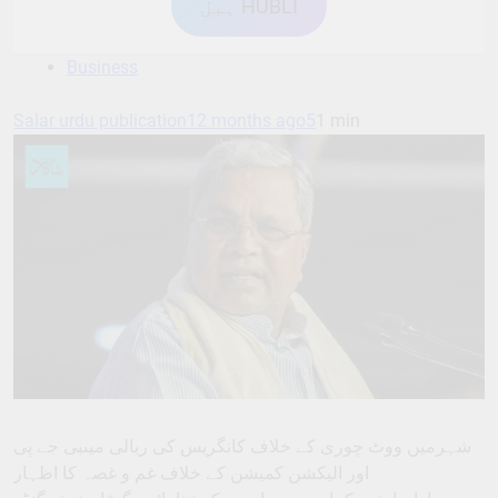
ہبل HUBLI
Business
Salar urdu publication
12 months ago
5
1 min
شہرمیں ووٹ چوری کے خلاف کانگریس کی ریالی میںبی جے پی
اور الیکشن کمیشن کے خلاف غم و غصہ کا اظہار