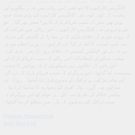
بڑی تعداد میں کانگریس کارکنوں نے شرکت کی ۔
کانگریس کارکنوں کا جم غفیر: اس ریالی میں شہر بنگلورو اور
ریاست کے کونے کونے سے کانگریس کارکنوں کی بڑی تعداد جمع
ہوئی تھی جس کے سبب فریڈم پارک کا پورا صحن بھر گیا ۔ جو
ش وخروش سے کانگریس کارکنوں نے اس ریالی میں شرکت کر
کے ووٹ چوری کے خلاف پارٹی کے رہنما راہل گاندھی کی تحریک
سے اپنی حمایت کا اظہار کیا۔ان کارکنوں نے وزیر اعظم مودی،
بی جے پی اور الیکشن کمیشن کے خلاف زور دار نعرے بازی کی۔
سخت سیکورٹی انتظامات: اس ریالی کے سبب فریڈم پارک اور
آس پاس کے علاقوں میں سیکورٹی کےلئے پولیس کا سخت
بندوبست کیا گیاتھا۔ اس پروگرام کے سبب فریڈم پارک کے ارد گرد
کی تمام سڑکوں پر ٹرافک کو ممنوع قرار دیا گیاتھا ۔ روزانہ ان
سڑکوں سے گزرنے والے افراد کو دشواری کا سامنا کرنا پڑا ۔
پولیس حکام کی طرف سے کل ہی عوام کو اس پروگرام کے
سبب ٹرافک کی تبدیلیوں کے بارے میں مطلع کر دیا گیاتھا۔
Previous:
Previous Post
Post
Next:
Next Post
navigation