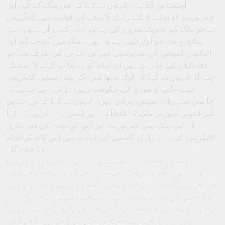
ایجنٹ بن گیا ہے۔ انہوں نے کہا کہ اس ملک کے آئین اور
جمہوریت کو بچانے کےلئے راہل گاندھی کی قیادت میں کانگریس
نے جو ملک گیر تحریک شروع کی ہے وہ اب رکنے والی نہیں ہے۔
بنگلورو سے جو آواز اٹھی ہے وہ پورے ملک میں گونجے گی اور
الیکشن کمیشن کی سرپرستی میں بی جے پی کی طرف سے جو
دھاندلیاں کی جا رہی ہیں ان تمام کو بے نقا ب کرنے کا سلسلہ
چلے گا۔انہوں نے کہا کہ لوک سبھا میں اگر بیس سیٹیں کانگریس
جیت جاتی تو مودی کی حکومت نہیں ہو تی۔ بی جے پی نے
چالیس سے زیادہ سیٹیں چرائی ہیں۔ انہوں نے کہا کہ بی جے پی
غیر قانونی طور پر ملک کے انتظامےہ پر قابض ہے۔ انہوں نے کہا
کہ اس ملک میں جمہوریت اور آئین کو بچانے کی ذمہ داری
کانگریس کی ہے۔ راہل گاندھی کی قیادت میں اس کام کو انجام
دیا جائے گا۔
اقتدار کےلئے انصاف کی لڑائی ہے: رضوان ارشد:
شیواجی نگرکے رکن اسمبلی رضوان ارشد نے کہا کہ
کانگریس رہنما اور لوک سبھا کے اپوزیشن لےڈر راہل
گاندھی کی قیادت میں جو تحریک ملک بھر میں چل رہی
ہے وہ اقتدار کےلئے نہیں بلکہ اس ملک میں جمہوریت
اور آئین کو بچانے کےلئے ہے۔ انہوںنے کہا کہ