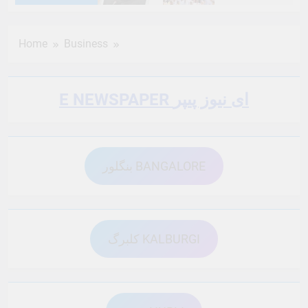
6 Months Ago
6 Months Ago
Home
Business
6 Months Ago
6 Months Ago
E NEWSPAPER ای نیوز پیپر
6 Months Ago
6 Months Ago
بنگلور BANGALORE
6 Months Ago
6 Months Ago
6 Months Ago
6 Months Ago
کلبرگ KALBURGI