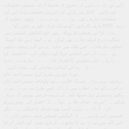
آئین اور رائے دہندوں کے حقوق کے تحفظ کےلئے تفصیلی تحقیقات
کی جائیں۔ کانگریس پارٹی کی اندرونی تحقیقی یونٹ اس کی
تحقیقات جاری رکھے ہوئے ہے۔بی جے پی نے چلومے تنظیم کے
ذریعہ 8000 پارٹی کارکنوں کو بی ایل او کے طور پر مقرر کیا ہے۔
ہم نے لڑا اور نقصان کو روکا، ہمیں خود الیکشن کمیشن میں
شکایت درج کرانی چاہئے تھی لیکن ہم نے ایسا نہیں کیا کیونکہ
انتخابی تنازعات نے اس ملک میں شاید ہی دن کی روشنی دیکھی
ہو۔ ہم نے اب اس انتخابی فراڈ کو بے نقاب کرنے کا فیصلہ کیا
ہے۔ راہل نے اپنی تشویش کا اظہار کیا ہے۔ یہ ہماری ذمہ داری
ہے کہ ہم اس انتخابی دھاندلی کو بے نقاب کریں۔
ووٹ چوروں شرم کرو: ضمیر احمد خان:
ریاستی وزیر برائے ہاوزنگ اقلیتی بہبود واوقاف ضمیر احمد خان
نے اس ریالی سے خطاب میں کہا کہ جس طرح سے بی جے پی نے
بنگلور و سنٹرل لوک سبھا حلقہ کی سیٹ فرضی ووٹوں کے ذریعے
چرائی ہے اس سے صاف ظاہر ہوتا ہے کہ اقتدار کی ہوس پوری
کرنے کےلئے ےہ پارٹی کسی بھی حد تک جا سکتی ہے۔ مگر
افسوس اس بات پر ہے کہ الیکشن کمیشن جیسے معتبر ادارے نے
اس کام میں بی جے پی کا ساتھ دے کر اپنی شبیہ کو داغدار کر لیا