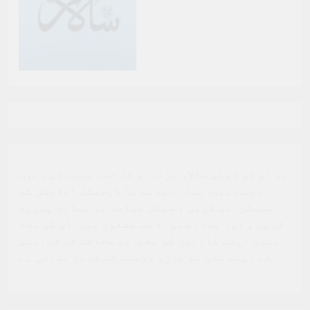
ہم آپ کو ڈیلی سالار برادری کا حصہ بننے کی دعوت
دیتے ہیں. ہمارے پرنٹ یا ڈیجیٹل ایڈیشن کو
سبسکرائب کریں ، سوشل میڈیا پر ہماری پیروی
کریں ، اور ہمارے مواد سے مشغول ہوں. آپ کی مدد
ہمیں اپنے قارئین کو معیاری صحافت کی فراہمی
کے اپنے مشن کو جاری رکھنے کے قابل بناتی ہے.