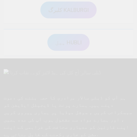
کلبرگ KALBURGI
ہبل HUBLI
ہم آپ کو ڈیلی سالار برادری کا حصہ بننے کی دعوت
دیتے ہیں. ہمارے پرنٹ یا ڈیجیٹل ایڈیشن کو
سبسکرائب کریں ، سوشل میڈیا پر ہماری پیروی کریں
، اور ہمارے مواد سے مشغول ہوں. آپ کی مدد ہمیں
اپنے قارئین کو معیاری صحافت کی فراہمی کے اپنے
مشن کو جاری رکھنے کے قابل بناتی ہے.