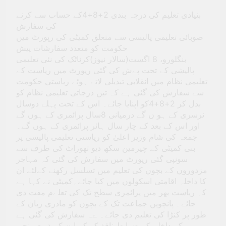
بنیادی تعلیم کی درجہ بندی 2+8+4کے حساب سے کرنے
کی سفارش
صوبائی تعلیمی پالیسی سے متعلق کمیٹی کی رپورٹ میں
حکومت کو متعدد سفارشات پیش
بنگلورو، 8 اگست(سالار نیوز)کرناٹک کی نئی تعلیمی
پالیشی کے تحت پےش کی گئی رپورٹ میں ریاست کے
تعلیمی نظام میں انقلابی تبدیلی لاتے ہوئے ریاستی حکومت
سے سفارش کی گئی ہے کہ تین درجاتی تعلیمی نظام کو
بدل کر 2+8+4کو اپنایا جائے۔ اس کے تحت پہلے دوسال
نرسری کے ہو ں گے درمیانی 8سال پرائمری کے ہوں گے
اور اس کے بعد کے چار سال ہائر پرائمری کے ہوں گے۔
جمعہ کی شام وزیر اعلیٰ کو ریاستی تعلیمی پالیسی پر
بنی کمیٹی کے چیرمین سکھ دیو تھوراٹ کی طرف سے
سونپی گئی رپورٹ میں سفارش کی گئی کہ مہاجر
مزدوروں کے بچوں کی تعلیم میں تسلسل رکھنے کےلئے ان
کا داخلہ اقامتی اسکولوں میں کیا جائے۔کمیٹی نے کہا ہے
کہ ریاست بھر میں پرائمری سطح تک کی تعلےم مفت دی
جائے۔ پانچویں جماعت تک کے بچوں کو مادری زبان کے
طور پر کنڑا کی تعلیم دی جائے۔ ےہ سفارش کی گئی ہے
کہ داخلہ کے ضوابط نافذ کر کے ا ن کے ذریعے نجی