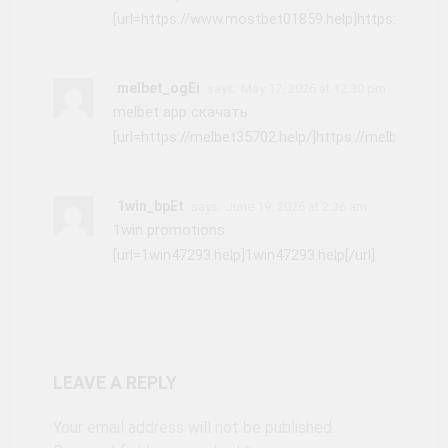
[url=https://www.mostbet01859.help]https://www.m
melbet_ogEi
says:
May 17, 2026 at 12:30 pm
melbet app скачать
[url=https://melbet35702.help/]https://melbet35702.
1win_bpEt
says:
June 19, 2026 at 2:36 am
1win promotions
[url=1win47293.help]1win47293.help[/url]
LEAVE A REPLY
Your email address will not be published.