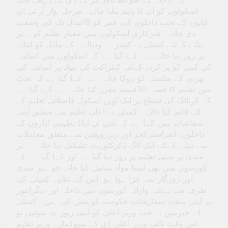
اسکولوں کو ان کا پابند بنایا جائے۔ مرحلہ وار آر ٹی ای
قانون کے تحت داخلوں کی عمر کو 18سال تک کی وسعت
دی جائے۔ سرکاری اسکولوں میں معیار تعلیم کو بہتر
بنانے کےلئے کمیٹی نے کیندرےہ ودیالےہ کے ماڈل کو اپنانے
پر زور دیا جائے۔ےہ کہا گیا ہے کہ اسکولوں میں اساتذہ
کی کمی کو پر کرنے کےلئے کنٹراکٹ کی بنیاد پر اساتدہ کی
بھرتی کے سلسلہ کو روکا جائے۔ ےہ کہا گیا ہے کہ بجٹ
میں تعلیم کا حصہ 30فیصد مقرر کیا جائے۔ےہ کہا گیا ہے
کہ کرناٹک کی سطح پر ایک اوپن اسکول فاصلاتی تعلیم کے
لئے قائم کیا جائے۔ کمیٹی نے اعلیٰ تعلیم سے متعلق اپنی
سفاشات میں کہا ہے کہ نجی ان ایڈڈ تعلیمی اداروں کے
داخلوں، انفراسٹرکچر اور ریزرویشن سے متعلق معاملات
سے نپٹنے کےلئے ایک الگ ڈائرکٹوریٹ تشکیل دیا جائے۔ ہنر
مندی پر مبنی تعلیم پر زور دیا گیا ہے اور کہا گیا ہے کہ
کورسوں میں بھی ایسا مواد شامل کیا جائے جو ہنر مندی
اور روزگار سے جڑا ہوا ہو۔اس کے علاوہ کمیٹی کی
طرف سے پےشہ وارانہ کورسوں میں داخلہ اور دیگرامور
پر اپنی متعدد سفارشات حکومت کو پیش کی ہیں۔ کمیٹی
کے چیرمین نے جب وزیر اعلیٰ کو اپنی رپور ٹ سونپی تو
اس وقت نائب وزیر اعلیٰ ڈی کے شیوکمار ، وزیر تعلیم