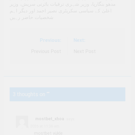
مدھو بنگارپا، وزیر شہری ترقیات بائرتی سریش، وزیر
اعلیٰ کے سیاسی سکریٹری نصیر احمد اور دیگر اہم
شخصیات حاضر رہیں
Previous:
Next:
Post
navigation
Previous Post
Next Post
3 thoughts on “
”
mostbet_xhoa
says:
May 15, 2026 at 11:36 am
mostbet yükle