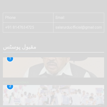
Phone
Email
+91 8147634725
salarurduofficial@gmail.com
مقبول پوسٹس
1
INDIA
KARNATAKA
2