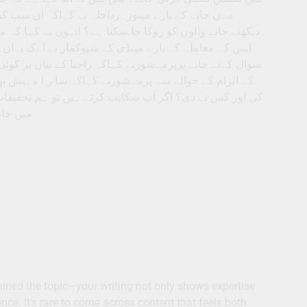
مےں جانے کے بارے میںوزےرداخلہ نے کہاکہ ان سب کو منج
دیکھنے جانے والوں کو روکا جا سکتا ہے؟ انہوں نے کہا 
ایس کے معاملے کے بارے میںڈی کے شیوکمار نے اےک بےا
سوال کےئے جانے پرپرمےشورنے کہاکہ راجنا کے بیان پر کو
کے الزام کے حوالے سے پرمےشورنے کہاکہ سا ر ا مہیش 
کی اور کس نے دی؟ اگر آپ شکایت کرتے ہیں تو ہم تحقیقات
میں جان
lained the topic—your writing not only shows expertise
ce. It’s rare to come across content that feels both