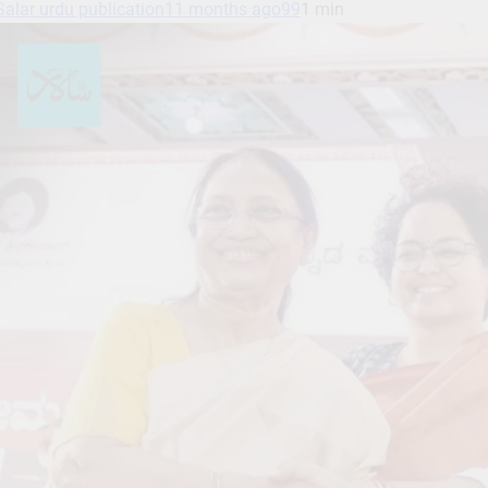
Salar urdu publication
11 months ago
99
1 min