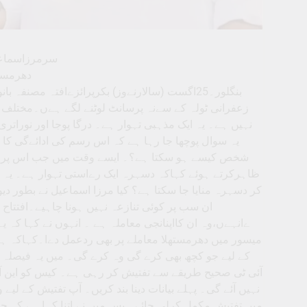
سرمرزاسماعےل
دھرمستھ
بنگلور۔25اگست (سالارنےوز) بکرپرائزےافتہ مصن
زعفرانی ٹولہ کے سےنہ پرسانٹ لوٹنے لگے ہےں۔مختلف
نہیں ہے۔ یہ ایک مذہبی تہوار ہے۔ درگا پوجا اور نوراتری 
یہ سوال پوچھا جا رہا ہے کہ اس رسم کی ادائےگی کا ع
شخص کیسے ہو سکتا ہے؟۔ ایسے وقت میں جب اس پر بحث
ظاہرکرتے ہوئے کہاکہ دسہرہ ایک رےاستی تہوار ہے۔ یہ 
کر دسہرہ منایا جا سکتا ہے؟ کیا مرزا اسماعیل نے بطور دیو
ان سب پر کوئی تنازعہ نہیں ہونا چاہیے۔افتتاح
ےانہےں،وہ ان کااپنانجی معاملہ ہے ۔ انہوں نے کہا کہ 
میسور میں دھرمستھلا معاملے پر بھی ردعمل دےا۔کہاکہ ہ
کے لیے جو کچھ بھی کرے گی وہ کرے گی۔ میں یہ فیصلہ
آئی ٹی صحیح طریقے سے تفتیش کر رہی ہے۔ کیس کو این آ
نہیں آئے گی۔ پہلے بیانات دینا بند کریں۔ آپ تفتیش کے 
میں تفتیش مکمل کرلی جائے۔ بس میں نے اتنا کہا ہے کہ 