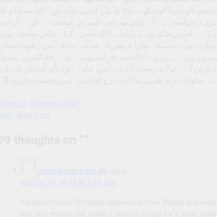
و ناتھ دیوتا کو دیکھنے جانا چاہئے، انہیں جانے دیں۔ کیا منجوناتھ کو
کہ میری درخواست ہے کہ کوئی بھی اس کیس پر سیاست نہ کرے۔ آر ایس
ن دےاہے، اس پرسابق وزےر راجنانے اےک تبصرہ کےاہے،اس سلسلہ مےں
ئی بیان نہیں دے سکتا۔ سارا مہیش کے محکمہ داخلہ میں رشوت ستانی
بھی وزےررہے ہےں،وہ اےک ذمہ دار لیڈربھی ہےں۔ رقم کس نے وصول
 کریں گے۔ کیاآپ رشوت کے بارے میں جانتے ہیں، اگر آپ اس کے بارے
تے ہیںتوتحرےری طورپرشکاےت درج کرائےں۔ میں تحقیقات کروں گا۔
Previous:
Previous Post
Post
Next:
Next Post
navigation
99 thoughts on “
”
explodingbrands.de
says:
August 28, 2025 at 8:01 pm
Fantastic read! 👏 I really appreciate how clearly you exp
but also makes the subject approachable for a wide audien