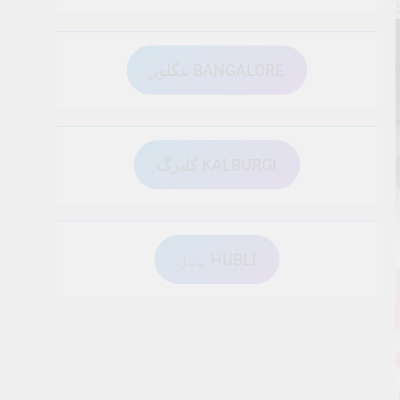
بنگلور BANGALORE
کلبرگ KALBURGI
ہبل HUBLI