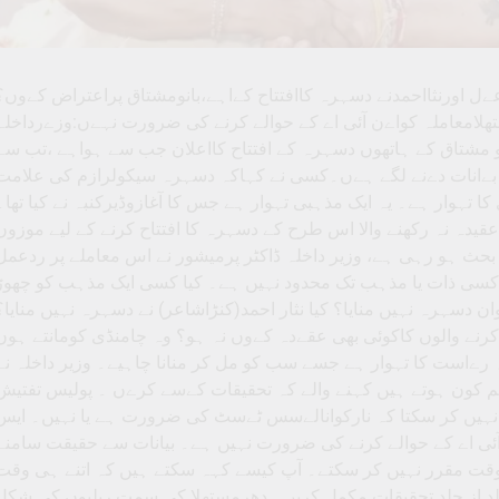
 اورنثااحمدنے دسہرہ کاافتتاح کےاہے،بانومشتاق پراعتراض کےوں؟
لامعاملہ کواےن آئی اے کے حوالے کرنے کی ضرورت نہےں:وزےرداخلہ
فہ بانو مشتاق کے ہاتھوں دسہرہ کے افتتاح کااعلان جب سے ہواہے ،تب سے
 بےانات دےنے لگے ہےں۔کسی نے کہاکہ دسہرہ سیکولرازم کی علامت
کا تہوار ہے۔ یہ ایک مذہبی تہوار ہے جس کا آغازوڈیرکنبہ نے کیا تھا۔
قیدہ نہ رکھنے والا اس طرح کے دسہرہ کا افتتاح کرنے کے لیے موزوں
 ہو رہی ہے، وزیر داخلہ ڈاکٹر پرمیشور نے اس معاملے پر ردعمل
کسی ذات یا مذہب تک محدود نہیں ہے۔ کیا کسی ایک مذہب کو چھوڑ
ان دسہرہ نہیں منایا؟ کیا نثار احمد(کنڑاشاعر) نے دسہرہ نہیں منایا؟
 کرنے والوں کاکوئی بھی عقےدہ کےوں نہ ہو؟ وہ چامنڈی کومانتے ہوں
یہ رےاست کا تہوار ہے جسے سب کو مل کر منانا چاہیے۔ وزیر داخلہ نے
م کون ہوتے ہیں کہنے والے کہ تحقیقات کےسے کرےں ۔ پولیس تفتیش
 نہیں کر سکتا کہ نارکوانالےسس ٹےسٹ کی ضرورت ہے یا نہیں۔ ایس
ئی اے کے حوالے کرنے کی ضرورت نہیں ہے۔ بیانات سے حقیقت سامنے
لیے وقت مقرر نہیں کر سکتے۔ آپ کیسے کہہ سکتے ہیں کہ اتنے ہی وقت
جلد از جلد تحقیقات مکمل کریں۔ دھرمستھلا کی سمت ریلیوں کی شکل