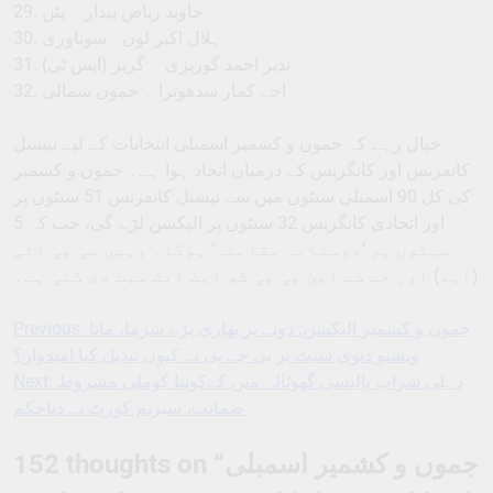
29. جاوید ریاض بیدار ۔ پٹن
30. ہلال اکبر لون۔ سوناوری
31. نذیر احمد گوریزی ۔ گریز (ایس ٹی)
32. اجے کمار سدھوترا ۔ جموں شمالی
خیال رہے کہ جموں و کشمیر اسمبلی انتخابات کے لیے نیشنل
کانفرنس اور کانگریس کے درمیان اتحاد ہوا ہے۔ جموں و کشمیر
کی کل 90 اسمبلی سیٹوں میں سے نیشنل کانفرنس 51 سیٹوں پر
اور اتحادی کانگریس 32 سیٹوں پر الیکشن لڑے گی، جب کہ 5
سیٹوں پر ‘دوستانہ مقابلہ’ ہوگا۔ وہیں سی پی آئی
(ایم) اور جے کے این پی پی کو ایک ایک سیٹ دی گئی ہے۔
Previous:
جموں و کشمیر الیکشن: دوبے پر بھاری پڑے شرما، ماتا
Post
ویشنو دیوی سیٹ پر بی جے پی نے کیوں تبدیل کیا امیدوار؟
navigation
Next:
دہلی شراب پالیسی گھوٹالہ میں کےکویتا کوملی مشروط
ضمانت، سپریم کورٹ نے دیاحکم
152 thoughts on “
جموں و کشمیر اسمبلی