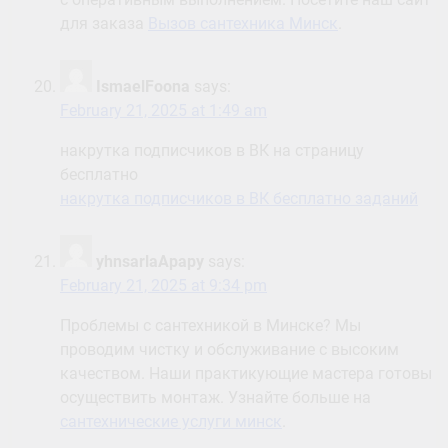
для заказа
Вызов сантехника Минск
.
IsmaelFoona
says:
February 21, 2025 at 1:49 am
накрутка подписчиков в ВК на страницу
бесплатно
накрутка подписчиков в ВК бесплатно заданий
yhnsarlaApapy
says:
February 21, 2025 at 9:34 pm
Проблемы с сантехникой в Минске? Мы
проводим чистку и обслуживание с высоким
качеством. Наши практикующие мастера готовы
осуществить монтаж. Узнайте больше на
сантехнические услуги минск
.