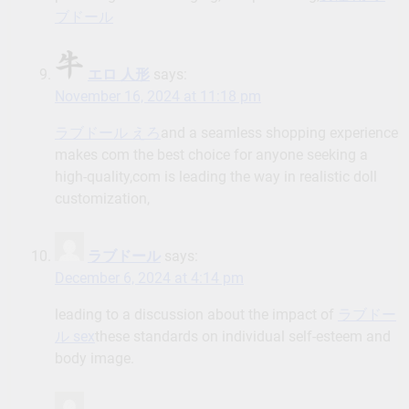
ブドール
エロ 人形
says:
November 16, 2024 at 11:18 pm
ラブドール えろ
and a seamless shopping experience
makes com the best choice for anyone seeking a
high-quality,com is leading the way in realistic doll
customization,
ラブドール
says:
December 6, 2024 at 4:14 pm
leading to a discussion about the impact of
ラブドー
ル sex
these standards on individual self-esteem and
body image.