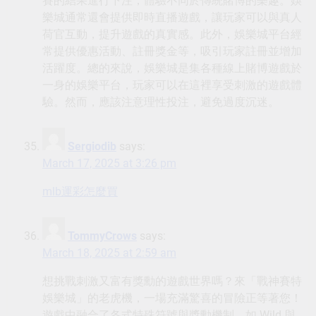
賽的結果進行下注，體驗不同於傳統賭博的樂趣。娛
樂城通常還會提供即時直播遊戲，讓玩家可以與真人
荷官互動，提升遊戲的真實感。此外，娛樂城平台經
常提供優惠活動、註冊獎金等，吸引玩家註冊並增加
活躍度。總的來說，娛樂城是集各種線上賭博遊戲於
一身的娛樂平台，玩家可以在這裡享受刺激的遊戲體
驗。然而，應該注意理性投注，避免過度沉迷。
Sergiodib
says:
March 17, 2025 at 3:26 pm
mlb運彩怎麼買
TommyCrows
says:
March 18, 2025 at 2:59 am
想挑戰刺激又富有獎勳的遊戲世界嗎？來「戰神賽特
娛樂城」的老虎機，一場充滿驚喜的冒險正等著您！
遊戲中融合了各式特殊符號與獎勳機制，如 Wild 與