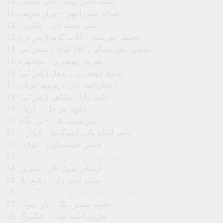
10. سیف الدین بھٹ۔ خان صاحب
11. عبدالرحیم را تھر – چرار شریف
12. علی محمد ڈار ۔ چاڈورہ
13. انجینئر خورشید ۔ گلاب گڑھ (ایس ٹی)
14. يشوور دهن سنگھ ۔ کالا کوٹ / سندر بنی
15. سرندر چوھدری ۔ نوشهره
16. جاوید چوھدری ۔ بدھل (ایس ٹی)
17. اعجازاحمد خان ۔ پونچھ حویلی
18. جاوید رانا۔ مینڈھر (ایس ٹی)
19. جاوید مر چل ۔ کرناہ
20. میر سیف اللہ – ترہگام
21 . ناصر اسلم وانی (سوگام) ۔ کپواڑہ
22. قیصر جمشیدلون ۔ لولاب
23. چوھدری محمد رمضان ۔ ہندوارہ
24. ارشادر سول کار ۔ سوپور
25. جاوید احمد دار ۔ رفیع آباد
26. ڈاکٹر سجاد شفیع اوڑی ۔اُوڑی
27. جاوید حسین بیگ ۔ بارہمولہ
28. فاروق احمد شاہ ۔ ٹنگمرگ