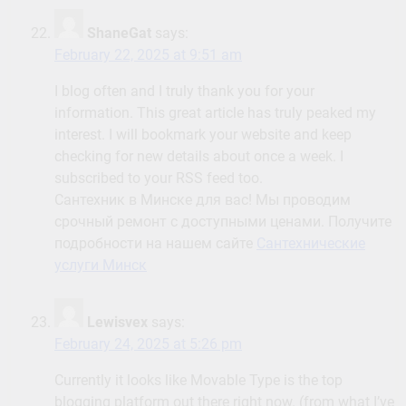
ShaneGat
says:
February 22, 2025 at 9:51 am
I blog often and I truly thank you for your
information. This great article has truly peaked my
interest. I will bookmark your website and keep
checking for new details about once a week. I
subscribed to your RSS feed too.
Сантехник в Минске для вас! Мы проводим
срочный ремонт с доступными ценами. Получите
подробности на нашем сайте
Сантехнические
услуги Минск
Lewisvex
says:
February 24, 2025 at 5:26 pm
Currently it looks like Movable Type is the top
blogging platform out there right now. (from what I’ve