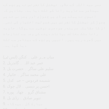
عمر عبد اللہ کے علاوہ نیشنل کانفرنس نے پونچھ کے
مینڈھر سے جاوید رانا کو ٹکٹ دیا ہے۔ بتادیں کہ
انہوں نے پہلے پی ڈی پی چھوڑی اور پھر بی جے پی
چھوڑ کر نیشنل کانفرنس میں شمولیت اختیار کی تھی۔
ان کا مقابلہ سریندر چودھری نوشہر سے ہوگا۔ جاوید
رانا ملک مخالف بیانات دینے کی وجہ سے تنازعات
میں گھرے رہے ہیں۔ انہیں پونچھ کے مینڈھر سے ٹکٹ
دیا گیا ہے۔
میاں مہر علی ۔ کنگن (ایس ٹی)
2. عمر عبد اللہ ۔ گاندربل
3. سلیم علی ساگر ۔ حضرت بل
4. علی محمد ساگر ۔ خانیار
5. شمیمه فردوس – حبہ کدل
6. احسن پر دیسی ۔ لال چوک
7. مشتاق گرو ۔ چھانہ پوره
8. تنویر صادق ۔ زڈی بل
9. مبارک گل ۔عیدگاه