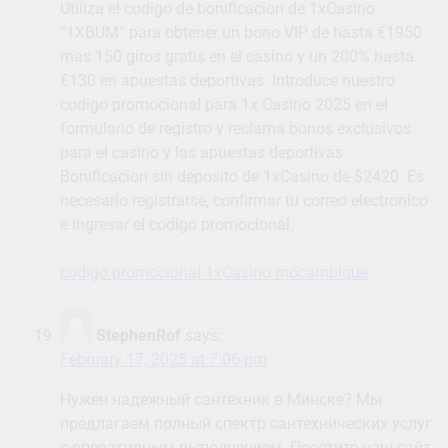
Utiliza el codigo de bonificacion de 1xCasino:
“1XBUM” para obtener un bono VIP de hasta €1950
mas 150 giros gratis en el casino y un 200% hasta
€130 en apuestas deportivas. Introduce nuestro
codigo promocional para 1x Casino 2025 en el
formulario de registro y reclama bonos exclusivos
para el casino y las apuestas deportivas.
Bonificacion sin deposito de 1xCasino de $2420. Es
necesario registrarse, confirmar tu correo electronico
e ingresar el codigo promocional.
codigo promocional 1xCasino mocambique
StephenRof
says:
February 17, 2025 at 7:06 pm
Нужен надежный сантехник в Минске? Мы
предлагаем полный спектр сантехнических услуг
с оперативным выполнением. Посетите наш сайт