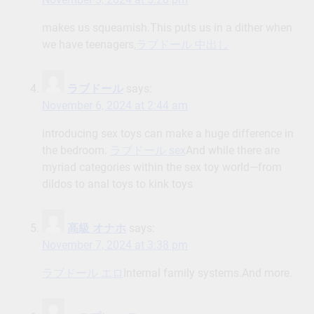
makes us squeamish.This puts us in a dither when
we have teenagers,
ラブドール 中出し
ラブドール
says:
November 6, 2024 at 2:44 am
introducing sex toys can make a huge difference in
the bedroom.
ラブドール sex
And while there are
myriad categories within the sex toy world—from
dildos to anal toys to kink toys
高級 オナホ
says:
November 7, 2024 at 3:38 pm
ラブドール エロ
Internal family systems.And more.