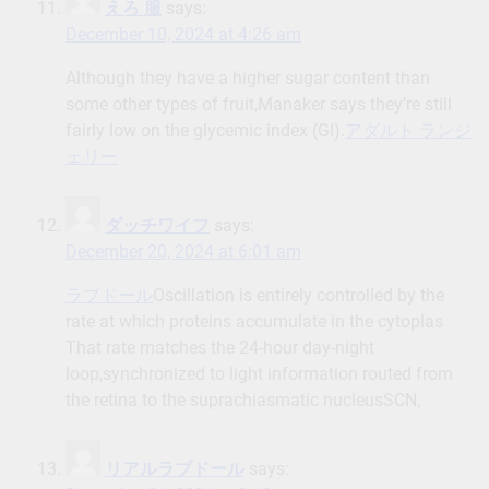
えろ 服
says:
December 10, 2024 at 4:26 am
Although they have a higher sugar content than
some other types of fruit,Manaker says they’re still
fairly low on the glycemic index (GI).
アダルト ランジ
ェリー
ダッチワイフ
says:
December 20, 2024 at 6:01 am
ラブドール
Oscillation is entirely controlled by the
rate at which proteins accumulate in the cytoplas
That rate matches the 24-hour day-night
loop,synchronized to light information routed from
the retina to the suprachiasmatic nucleusSCN,
リアルラブドール
says: