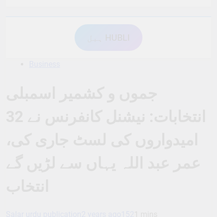
ہبل HUBLI
Business
جموں و کشمیر اسمبلی
انتخابات: نیشنل کانفرنس نے 32
امیدواروں کی لسٹ جاری کی،
عمر عبد اللہ یہاں سے لڑیں گے
انتخاب
Salar urdu publication
2 years ago
152
1 mins