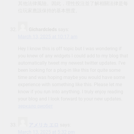
其他法律風險。因此，理性投注並了解相關法律是每
位玩家應該保持的基本態度。
Gichardcleds
says:
March 13, 2025 at 10:17 am
Hey I know this is off topic but I was wondering if
you knew of any widgets I could add to my blog that
automatically tweet my newest twitter updates. I’ve
been looking for a plug-in like this for quite some
time and was hoping maybe you would have some
experience with something like this. Please let me
know if you run into anything. I truly enjoy reading
your blog and I look forward to your new updates.
зеркало риобет
アメリカ エロ
says:
March 13, 2025 at 5:32 pm