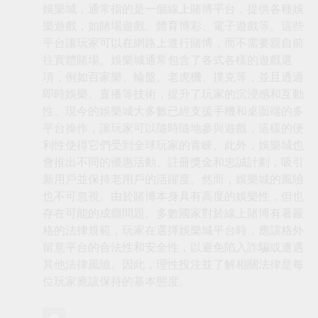
娛樂城，通常指的是一個線上賭博平台，提供各種娛
樂遊戲，如賭場遊戲、體育博彩、電子遊戲等。這些
平台讓玩家可以在網路上進行賭博，而不需要親自前
往實體賭場。娛樂城通常包含了各式各樣的遊戲選
項，例如百家樂、輪盤、老虎機、撲克等，並且透過
即時娛樂、直播等技術，提升了玩家的沉浸感和互動
性。現今的娛樂城大多數已經支援手機和桌面端的多
平台操作，讓玩家可以隨時隨地參與遊戲，這樣的便
利性使得它們受到全球玩家的青睞。此外，娛樂城也
會推出不同的優惠活動、註冊獎金和忠誠計劃，吸引
新用戶並保持老用戶的活躍度。然而，娛樂城的風險
也不可忽視。由於賭博本身具有高度的娛樂性，但也
存在可能的成癮問題。多數國家對於線上賭博有著嚴
格的法律規範，玩家在選擇娛樂城平台時，應該格外
留意平台的合法性和安全性，以避免陷入詐騙或遭遇
其他法律風險。因此，理性投注並了解相關法律是每
位玩家應該保持的基本態度。