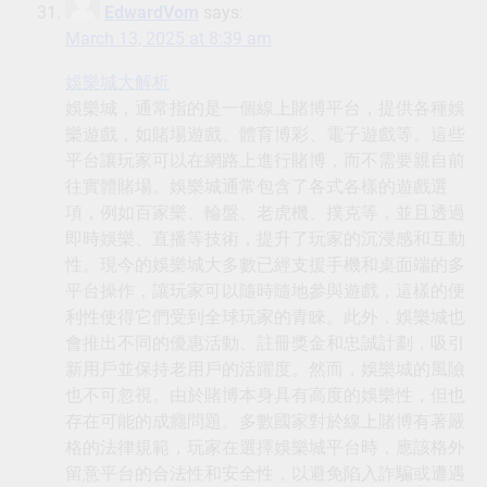
EdwardVom
says:
March 13, 2025 at 8:39 am
娛樂城大解析
娛樂城，通常指的是一個線上賭博平台，提供各種娛
樂遊戲，如賭場遊戲、體育博彩、電子遊戲等。這些
平台讓玩家可以在網路上進行賭博，而不需要親自前
往實體賭場。娛樂城通常包含了各式各樣的遊戲選
項，例如百家樂、輪盤、老虎機、撲克等，並且透過
即時娛樂、直播等技術，提升了玩家的沉浸感和互動
性。現今的娛樂城大多數已經支援手機和桌面端的多
平台操作，讓玩家可以隨時隨地參與遊戲，這樣的便
利性使得它們受到全球玩家的青睞。此外，娛樂城也
會推出不同的優惠活動、註冊獎金和忠誠計劃，吸引
新用戶並保持老用戶的活躍度。然而，娛樂城的風險
也不可忽視。由於賭博本身具有高度的娛樂性，但也
存在可能的成癮問題。多數國家對於線上賭博有著嚴
格的法律規範，玩家在選擇娛樂城平台時，應該格外
留意平台的合法性和安全性，以避免陷入詐騙或遭遇