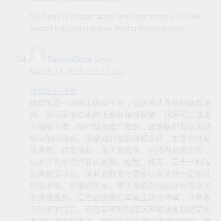
So if you’re unsure about whether or not you’d like
sexual
jydoll
stimulation during menstruation
DennisChate
says:
March 14, 2025 at 9:17 am
娛樂城是什麼
娛樂城是一個線上賭博平台，提供各式各樣的娛樂遊
戲，讓玩家能在網路上參與賭博娛樂。玩家可以透過
電腦或手機，隨時隨地進行遊戲，並體驗到類似實體
賭場的刺激感。娛樂城的遊戲種類多樣，主要包括賭
場遊戲、體育博彩、電子遊戲等。在賭場遊戲方面，
玩家常見的選擇有百家樂、輪盤、撲克、二十一點等
經典賭博項目。這些遊戲通常需要玩家依賴一定的技
巧或運氣，來獲得獎金。電子遊戲則包括各種風格的
老虎機遊戲，這些遊戲畫面華麗且玩法簡單，非常吸
引玩家的注意。而體育博彩則讓玩家根據各類體育比