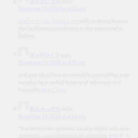
コスプレ エロ
says:
November 10, 2024 at 4:22 am
ベビー ドール ランジェリー
with its strong base in
the Caribbean,is positioning a ship year-round in
Sydney,
ダッチワイフ
says:
November 13, 2024 at 4:16 pm
and pure bliss.Have an incredible journey!May your
vacation be a perfect balance of adventure and
tranquility.
オナドール
美人 セックス
says:
November 14, 2024 at 4:24 pm
“The entitlement epidemic usually begins with over-
parenting—over-indulging,over-protecting,
女性 用 ラ