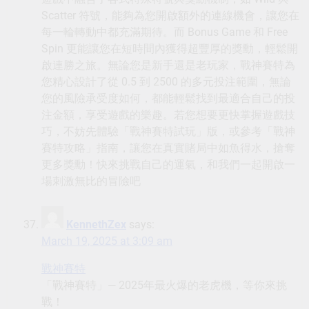
Scatter 符號，能夠為您開啟額外的連線機會，讓您在
每一輪轉動中都充滿期待。而 Bonus Game 和 Free
Spin 更能讓您在短時間內獲得超豐厚的獎勳，輕鬆開
啟連勝之旅。無論您是新手還是老玩家，戰神賽特為
您精心設計了從 0.5 到 2500 的多元投注範圍，無論
您的風險承受度如何，都能輕鬆找到最適合自己的投
注金額，享受遊戲的樂趣。若您想要更快掌握遊戲技
巧，不妨先體驗「戰神賽特試玩」版，或參考「戰神
賽特攻略」指南，讓您在真實賭局中如魚得水，搶奪
更多獎勳！快來挑戰自己的運氣，和我們一起開啟一
場刺激無比的冒險吧
KennethZex
says:
March 19, 2025 at 3:09 am
戰神賽特
「戰神賽特」— 2025年最火爆的老虎機，等你來挑
戰！