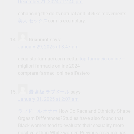
December 21, 2024 at 2:40 pm
enhancing the doll’s natural and lifelike movements.
美人 セックス
com is exemplary,
Brianmof
says:
January 29, 2025 at 8:47 am
acquisto farmaci con ricetta:
top farmacia online
–
migliori farmacie online 2024
comprare farmaci online all’estero
最 高級 ラブドール
says:
January 31, 2025 at 2:07 am
ラブドール オナホ
How Do Race and Ethnicity Shape
Orgasm Differences?Studies have also found that
Black women tend to evaluate their sexuality more
positively than White women.Previous research has