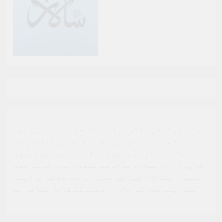
ہم آپ کو ڈیلی سالار برادری کا حصہ بننے کی دعوت
دیتے ہیں. ہمارے پرنٹ یا ڈیجیٹل ایڈیشن کو
سبسکرائب کریں ، سوشل میڈیا پر ہماری پیروی
کریں ، اور ہمارے مواد سے مشغول ہوں. آپ کی مدد
ہمیں اپنے قارئین کو معیاری صحافت کی فراہمی
کے اپنے مشن کو جاری رکھنے کے قابل بناتی ہے.