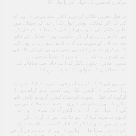
مرکزی ایجنسی کے حوالے کردیا جائے گا۔
دراصل مغربی بنگال کی وزیر اعلیٰ ممتا بنرجی نے پیر کو
کہا کہ اگر کولکاتہ پولس اتوار تک آر جی کر اسپتال میں
خاتون ڈاکٹر کی آبروریزی اور قتل کے معاملے کو حل کرنے
میں ناکام رہی، تو ان کی حکومت پورے معاملے کی جانچ
سی بی آئی کو سونپ دے گی۔ تاہم انہوں نے یہ بھی کہا
کہ مرکزی تفتیشی ایجنسی یعنی سی بی آئی کی کامیابی
کی شرح بہت کم ہے۔ بتا دیں کہ ممتا بنرجی نے یہ
تبصرہ متاثرہ خاتون ڈاکٹر کے اہل خانہ سے ملاقات کے
بعد صحافیوں کے سوالوں کے جواب میں کیا۔
سی بی آئی کو لے کر ممتا بنرجی نے مزید کہا کہ اس سے
پہلے سنگور کے تاپسی ملک ریپ کیس، نندی گرام میں 14
لوگوں کے قتل، رضوان الرحمان کیس، گرودیو رابندر ناتھ
ٹیگور کے نوبل انعام کی چوری… جیسے معاملات سی بی
آئی کے حوالے کیے گئے تھے، لیکن آج تک انصاف نہیں ملا۔
انہوں نے مزید کہا کہ ہم چاہتے ہیں کہ آر جی کر
اسپتال میں خاتون ڈاکٹر کے قتل کا مقدمہ فاسٹ ٹریک
کورٹ میں سنایا جائے۔ بتادیں کہ پیر کو ممتا بنرجی آر جی