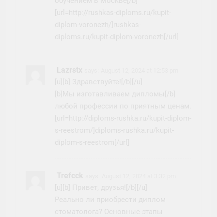
обучением в Москве[/b]
[url=http://rushkas-diploms.ru/kupit-
diplom-voronezh/]rushkas-
diploms.ru/kupit-diplom-voronezh[/url]
Lazrstx
says:
August 12, 2024 at 12:53 pm
[u][b] Здравствуйте![/b][/u]
[b]Мы изготавливаем дипломы[/b]
любой профессии по приятным ценам.
[url=http://diploms-rushka.ru/kupit-diplom-
s-reestrom/]diploms-rushka.ru/kupit-
diplom-s-reestrom[/url]
Trefcck
says:
August 12, 2024 at 3:32 pm
[u][b] Привет, друзья![/b][/u]
Реально ли приобрести диплом
стоматолога? Основные этапы