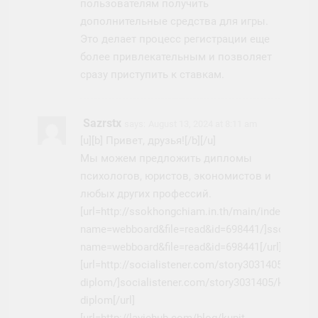
пользователям получить
дополнительные средства для игры.
Это делает процесс регистрации еще
более привлекательным и позволяет
сразу приступить к ставкам.
Sazrstx
says:
August 13, 2024 at 8:11 am
[u][b] Привет, друзья![/b][/u]
Мы можем предложить дипломы
психологов, юристов, экономистов и
любых других профессий.
[url=http://ssokhongchiam.in.th/main/index.php?
name=webboard&file=read&id=698441/]ssokhongch
name=webboard&file=read&id=698441[/url]
[url=http://socialistener.com/story3031405/kupit-
diplom/]socialistener.com/story3031405/kupit-
diplom[/url]