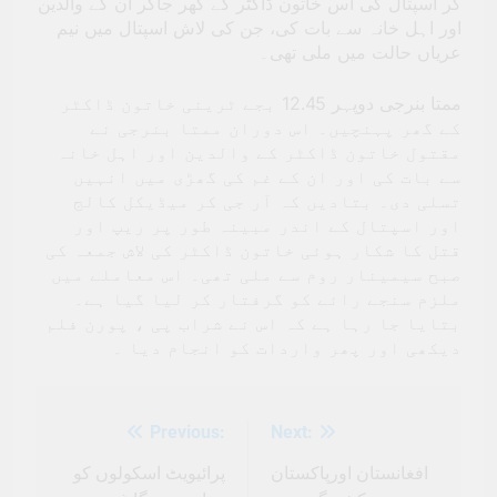
کر اسپتال کی اس خاتون ڈاکٹر کے گھر جاکر ان کے والدین
اور اہل خانہ سے بات کی، جن کی لاش اسپتال میں نیم
عریاں حالت میں ملی تھی۔
ممتا بنرجی دوپہر 12.45 بجے ٹرینی خاتون ڈاکٹر
کے گھر پہنچیں۔ اس دوران ممتا بنرجی نے
مقتول خاتون ڈاکٹر کے والدین اور اہل خانہ
سے بات کی اور ان کے غم کی گھڑی میں انہیں
تسلی دی۔ بتادیں کہ آر جی کر میڈیکل کالج
اور اسپتال کے اندر مبینہ طور پر ریپ اور
قتل کا شکار ہوئی خاتون ڈاکٹر کی لاش جمعہ کی
صبح سیمینار روم سے ملی تھی۔ اس معاملے میں
ملزم سنجے رائے کو گرفتار کر لیا گیا ہے۔
بتایا جا رہا ہے کہ اس نے شراب پی ، پورن فلم
دیکھی اور پھر واردات کو انجام دیا ۔
Previous:
Next:
Post
navigation
پرائیویٹ اسکولوں کو
افغانستان اورپاکستان