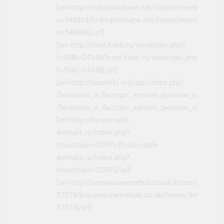
[url=http://odnopolchane.net/forum/member.php?
u=546804/]odnopolchane.net/forum/member.php?
u=546804[/url]
[url=http://oren.kabb.ru/viewtopic.php?
f=50&t=34348/]oren.kabb.ru/viewtopic.php?
f=50&t=34348[/url]
[url=http://pipewiki.org/app/index.php/
Легально_и_быстро:_купите_диплом_онлайн/]pi
Легально_и_быстро:_купите_диплом_онлайн[/u
[url=http://forum.safe-
animals.ru/index.php?
showtopic=32951/]forum.safe-
animals.ru/index.php?
showtopic=32951[/url]
[url=http://easyinsurancehub.co.uk/forum/thread-
57319/]easyinsurancehub.co.uk/forum/thread-
57319[/url]