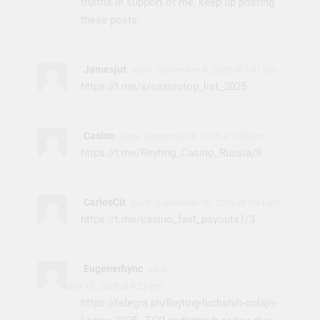
fruitful in support of me, keep up posting
these posts.
Jamesjut
says:
September 3, 2025 at 7:01 am
https://t.me/s/casinotop_list_2025
Casino
says:
September 8, 2025 at 1:45 pm
https://t.me/Reyting_Casino_Russia/8
CarlosCit
says:
September 10, 2025 at 9:44 am
https://t.me/casino_fast_payouts1/3
Eugenerhync
says:
September 15, 2025 at 6:22 pm
https://telegra.ph/Rejting-luchshih-onlajn-