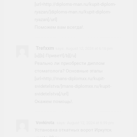
[url=http://diploms-man.ru/kupit-diplom-
ryazan/]diploms-man.ru/kupit-diplom-
ryazan[/url]
Поможем вам всегда!.
Trefxxm
says:
August 12, 2024 at 6:16 pm
[u][b] Привет![/b][/u]
Реально ли приобрести диплом
стоматолога? Основные этапы
[url=http://mans-diplomxx.ru/kupit-
svidetelstva/]mans-diplomxx.ru/kupit-
svidetelstva[/url]
Окажем помощь!.
Vovkirota
says:
August 12, 2024 at 6:59 pm
Установка откатных ворот Иркутск