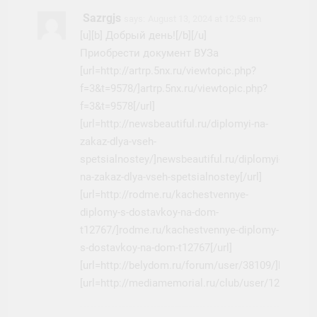
Sazrgjs
says:
August 13, 2024 at 12:59 am
[u][b] Добрый день![/b][/u]
Приобрести документ ВУЗа
[url=http://artrp.5nx.ru/viewtopic.php?
f=3&t=9578/]artrp.5nx.ru/viewtopic.php?
f=3&t=9578[/url]
[url=http://newsbeautiful.ru/diplomyi-na-
zakaz-dlya-vseh-
spetsialnostey/]newsbeautiful.ru/diplomyi-
na-zakaz-dlya-vseh-spetsialnostey[/url]
[url=http://rodme.ru/kachestvennye-
diplomy-s-dostavkoy-na-dom-
t12767/]rodme.ru/kachestvennye-diplomy-
s-dostavkoy-na-dom-t12767[/url]
[url=http://belydom.ru/forum/user/38109/]belydom
[url=http://mediamemorial.ru/club/user/12580