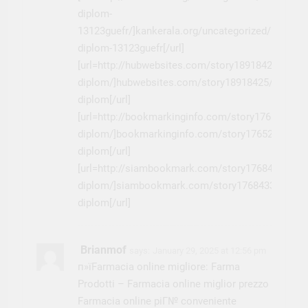
diplom-
13123guefr/]kankerala.org/uncategorized/kupit-
diplom-13123guefr[/url]
[url=http://hubwebsites.com/story18918425/kupit-
diplom/]hubwebsites.com/story18918425/kupit-
diplom[/url]
[url=http://bookmarkinginfo.com/story17652335/k
diplom/]bookmarkinginfo.com/story17652335/kup
diplom[/url]
[url=http://siambookmark.com/story17684335/kup
diplom/]siambookmark.com/story17684335/kupit
diplom[/url]
Brianmof
says:
January 29, 2025 at 12:56 pm
п»їFarmacia online migliore:
Farma
Prodotti
– Farmacia online miglior prezzo
Farmacia online piГ№ conveniente