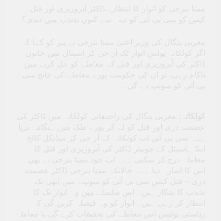
ممتا بنرجی کو اتوار کا انتظار…ڈاکٹر آبروریزی اور قتل
کیس کو سی بی آئی کو دینے سے کیوں تذبذب میں دیدی؟
مغربی بنگال کی وزیر اعلیٰ ممتا بنرجی نے پیر کو کہا کہ
اگر کولکاتہ پولس اتوار تک آر جی کر اسپتال میں خاتون
ڈاکٹر کی آبروریزی اور قتل کے معاملے کو حل کرنے میں
ناکام رہی، تو ان کی حکومت پورے معاملے کی جانچ سی
بی آئی کو سونپ دے گی۔
کولکاتہ:
مغربی بنگال کی راجدھانی کولکاتہ میں ڈاکٹر کی
عصمت دری اور قتل کو لے کر پورے ملک میں ہنگامہ برپا
ہے۔ سی بی آئی اب کولکاتہ کے آر جی کر میڈیکل کالج
اینڈ ہاسپٹل کے جونیئر ڈاکٹر کی آبروریزی اور قتل کا
معاملہ درج کر سکتی ہے۔ اب خود ممتا بنرجی نے بھی
اس کا اشارہ دیا ہے۔ حالانکہ ممتا بنرجی ڈاکٹر عصمت
دری – قتل کیس سی بی آئی کو سونپنے میں ابھی تک
تذبذب کا شکار ہیں۔ اس سلسلے میں وہ اتوار تک کا
انتظار کر رہی ہیں۔ اتوار کو وہ فیصلہ کریں گی کہ
ریاستی پولیس اس معاملے کی تحقیقات کرے گی یا معاملہ