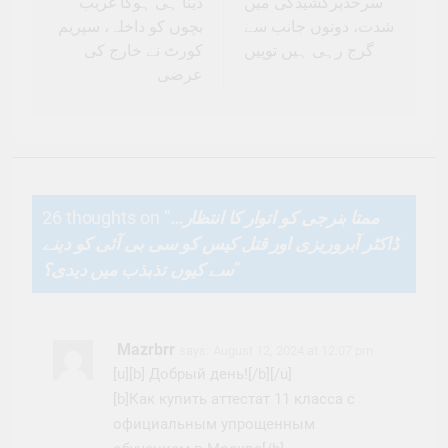
سرحدپرکشیدگی میں
دینا ہی ہوگا غریب
شدت، دونوں جانب سے
بچوں کو داخلہ، سپریم
گرج رہی ہیں توپیں
کورٹ نے خارج کی
عرضی
26 thoughts on “
ممتا بنرجی کو اتوار کا انتظار…
ڈاکٹر آبروریزی اور قتل کیس کو سی بی آئی کو دینے
سے کیوں تذبذب میں دیدی؟
”
Mazrbrr
says:
August 12, 2024 at 12:07 pm
[u][b] Добрый день![/b][/u]
[b]Как купить аттестат 11 класса с
официальным упрощенным