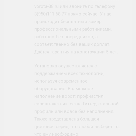
vorota-38.ru или звоните по телефону
8(950)111-68-77 прямо сейчас. У нас
происходит бесплатный замер
профессиональными работниками,
работаем без посредников, а
соответственно без ваших доплат.
Даётся гарантия на конструкции 5 лет.
Установка осуществляется с
поддержанием всех технологий,
используя современное
оборудование. Возможное
наполнение ворот: профнастил,
евроштакетник, сетка Гиттер, стальной
профиль или вовсе без наполнения.
Также представлена большая
цветовая серия, что любой выберет то,
что ему необходимо.