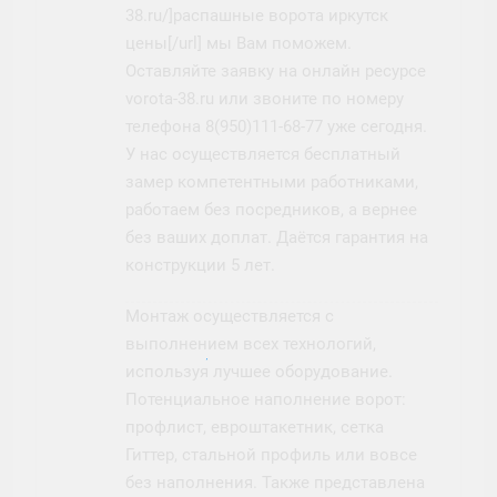
38.ru/]распашные ворота иркутск
цены[/url] мы Вам поможем.
Оставляйте заявку на онлайн ресурсе
vorota-38.ru или звоните по номеру
телефона 8(950)111-68-77 уже сегодня.
У нас осуществляется бесплатный
замер компетентными работниками,
работаем без посредников, а вернее
без ваших доплат. Даётся гарантия на
конструкции 5 лет.
Монтаж осуществляется с
выполнением всех технологий,
используя лучшее оборудование.
Потенциальное наполнение ворот:
профлист, евроштакетник, сетка
Гиттер, стальной профиль или вовсе
без наполнения. Также представлена