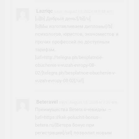
Lazriqc
says:
August 13, 2024 at 6:38 am
[u][b] Добрый день![/b][/u]
[b]Мы изготавливаем дипломы[/b]
психологов, юристов, экономистов и
прочих профессий по доступным
тарифам.
[url=http://telegra.ph/besplatnoe-
obuchenie-v-vuzah-evropy-08-
02/]telegra.ph/besplatnoe-obuchenie-v-
vuzah-evropy-08-02[/url]
Beteravel
says:
August 13, 2024 at 7:36 am
Преимущества Betera очевидны —
[url=https://kak-poluchit-bonus-
betera.ru/]Бетера бонус при
регистрации[/url] позволит новым