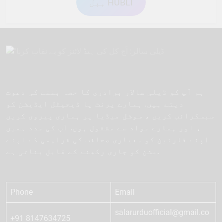
ہبل HUBLI
ہم آپ کو ڈیلی سالار برادری کا حصہ بننے کی دعوت
دیتے ہیں. ہمارے پرنٹ یا ڈیجیٹل ایڈیشن کو
سبسکرائب کریں ، سوشل میڈیا پر ہماری پیروی کریں
، اور ہمارے مواد سے مشغول ہوں. آپ کی مدد ہمیں
اپنے قارئین کو معیاری صحافت کی فراہمی کے اپنے
مشن کو جاری رکھنے کے قابل بناتی ہے.
Phone
Email
salarurduofficial@gmail.co
+91 8147634725