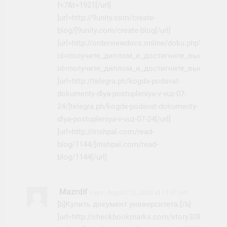
f=7&t=1921[/url]
[url=http://9unity.com/create-
blog/]9unity.com/create-blog[/url]
[url=http://orderviewdocs.online/doku.php?
id=получите_диплом_и_достигните_высот/]orde
id=получите_диплом_и_достигните_высот[/url]
[url=http://telegra.ph/kogda-podavat-
dokumenty-dlya-postupleniya-v-vuz-07-
24/]telegra.ph/kogda-podavat-dokumenty-
dlya-postupleniya-v-vuz-07-24[/url]
[url=http://irishpal.com/read-
blog/1144/]irishpal.com/read-
blog/1144[/url]
Mazrdif
says:
August 12, 2024 at 11:31 pm
[b]Купить документ университета.[/b]
[url=http://checkbookmarks.com/story3086590/ku