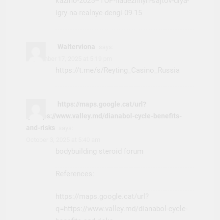
kazino-2025–TOP-nadezhnyh-sajtov-dlya-
igry-na-realnye-dengi-09-15
Walterviona
says:
September 17, 2025 at 5:19 pm
https://t.me/s/Reyting_Casino_Russia
https://maps.google.cat/url?
q=https://www.valley.md/dianabol-cycle-benefits-
and-risks
says:
October 3, 2025 at 5:40 am
bodybuilding steroid forum
References:
https://maps.google.cat/url?
q=https://www.valley.md/dianabol-cycle-