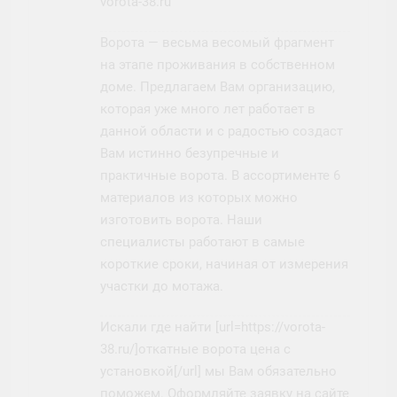
vorota-38.ru
Ворота — весьма весомый фрагмент
на этапе проживания в собственном
доме. Предлагаем Вам организацию,
которая уже много лет работает в
данной области и с радостью создаст
Вам истинно безупречные и
практичные ворота. В ассортименте 6
материалов из которых можно
изготовить ворота. Наши
специалисты работают в самые
короткие сроки, начиная от измерения
участки до мотажа.
Искали где найти [url=https://vorota-
38.ru/]откатные ворота цена с
установкой[/url] мы Вам обязательно
поможем. Оформляйте заявку на сайте