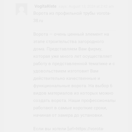
VogitaRiste
says:
August 13, 2024 at 2:42 am
Ворота из профильной трубы vorota-
38.ru
Ворота — очень ценный элемент на
этапе строительства загородного
дома. Представляем Вам фирму,
которая уже много лет осуществляет
работу в представленной тематике и с
удовольствием изготовит Вам
действительно качественные и
функциональные ворота. На выбор 6
видов материалов из которых можно
создать ворота. Наши профессионалы
работают в самые короткие сроки,
начиная от замера до установки.
Если вы хотели [url=https://vorota-