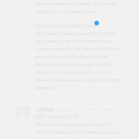
большая цветовая серия, что всякий
подберет то, что ему нужно.
По запросу [url=https://vorota-
38.ru/]металлические ворота[/url] вы
на нужном пути. Посмотрите наши
готовые проекты на сайте vorota-38.ru
или оставьте свой комментарий.
Возьмемся за совершенно любой
план и готовы выполнить его со
всеми пожеланиями покупателя супер
надежно.
Lazripg
says:
August 13, 2024 at 3:33 am
[u][b] Привет![/b][/u]
[b]Мы изготавливаем дипломы[/b]
любой профессии по приятным ценам.