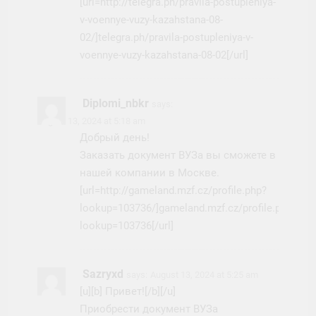
[url=http://telegra.ph/pravila-postupleniya-
v-voennye-vuzy-kazahstana-08-
02/]telegra.ph/pravila-postupleniya-v-
voennye-vuzy-kazahstana-08-02[/url]
Diplomi_nbkr
says:
August 13, 2024 at 5:18 am
Добрый день!
Заказать документ ВУЗа вы сможете в
нашей компании в Москве.
[url=http://gameland.mzf.cz/profile.php?
lookup=103736/]gameland.mzf.cz/profile.php?
lookup=103736[/url]
Sazryxd
says:
August 13, 2024 at 5:25 am
[u][b] Привет![/b][/u]
Приобрести документ ВУЗа