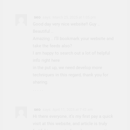
seo
says:
March 25, 2025 at 1:05 pm
Good day very nice website!! Guy ..
Beautiful ..
Amazing .. I’ll bookmark your website and
take the feeds also?
I am happy to search out a lot of helpful
info right here
in the put up, we need develop more
techniques in this regard, thank you for
sharing.
. . . . .
seo
says:
April 11, 2025 at 7:42 am
Hi there everyone, it’s my first pay a quick
visit at this website, and article is truly