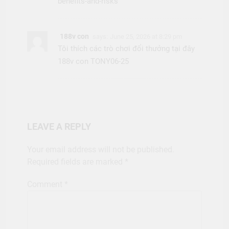
benefits-and-risks
188v con
says:
June 25, 2026 at 8:29 pm
Tôi thích các trò chơi đổi thưởng tại đây
188v con TONY06-25
LEAVE A REPLY
Your email address will not be published.
Required fields are marked
*
Comment
*