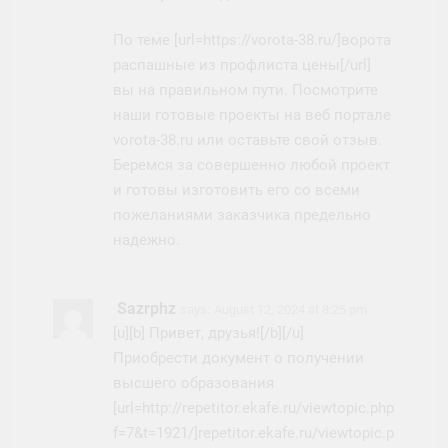
По теме [url=https://vorota-38.ru/]ворота
распашные из профлиста цены[/url]
вы на правильном пути. Посмотрите
наши готовые проекты на веб портале
vorota-38.ru или оставьте свой отзыв.
Беремся за совершенно любой проект
и готовы изготовить его со всеми
пожеланиями заказчика предельно
надежно.
Sazrphz
says:
August 12, 2024 at 8:25 pm
[u][b] Привет, друзья![/b][/u]
Приобрести документ о получении
высшего образования
[url=http://repetitor.ekafe.ru/viewtopic.php?
f=7&t=1921/]repetitor.ekafe.ru/viewtopic.php?