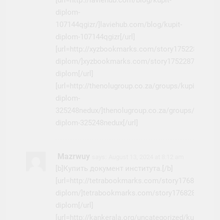
[url=http://laviehub.com/blog/kupit-
diplom-
107144qgizr/]laviehub.com/blog/kupit-
diplom-107144qgizr[/url]
[url=http://xyzbookmarks.com/story17522872/kupi
diplom/]xyzbookmarks.com/story17522872/kupit-
diplom[/url]
[url=http://thenolugroup.co.za/groups/kupit-
diplom-
325248nedux/]thenolugroup.co.za/groups/kupit-
diplom-325248nedux[/url]
Mazrwuy
says:
August 13, 2024 at 8:12 am
[b]Купить документ института.[/b]
[url=http://tetrabookmarks.com/story17682837/ku
diplom/]tetrabookmarks.com/story17682837/kupi
diplom[/url]
[url=http://kankerala.org/uncategorized/kupit-