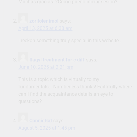
Muchas gracias. ?Como puedo iniciar sesion?
zoritoler imol
says:
April 13, 2025 at 6:38 am
I reckon something truly special in this website .
flagyl treatment for c diff
says:
June 10, 2025 at 2:21 pm
This is a topic which is virtually to my
fundamentals… Numberless thanks! Faithfully where
can I find the acquaintance details an eye to
questions?
ConnieBat
says:
August 5, 2025 at 1:45 pm