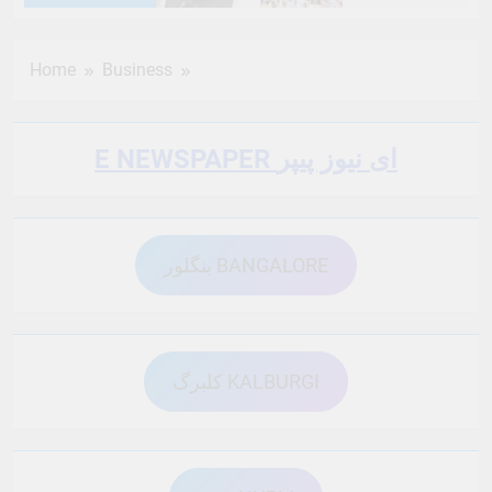
6 Months Ago
6 Months Ago
Home
Business
6 Months Ago
6 Months Ago
E NEWSPAPER ای نیوز پیپر
6 Months Ago
6 Months Ago
بنگلور BANGALORE
6 Months Ago
6 Months Ago
6 Months Ago
6 Months Ago
کلبرگ KALBURGI