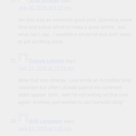
Shan Almeter
says:
July 30, 2026 at 6:37 pm
Aw, this was an extremely good post. Spending some
time and actual effort to make a great article… but
what can I say… I hesitate a whole lot and don’t seem
to get anything done.
Octavia Luhnow
says:
July 31, 2026 at 10:25 am
Wow that was strange. I just wrote an incredibly long
comment but after I clicked submit my comment
didn’t appear. Grrrr… well I’m not writing all that over
again. Anyhow, just wanted to say fantastic blog!
Kelli Longsdorf
says:
July 31, 2026 at 2:28 pm