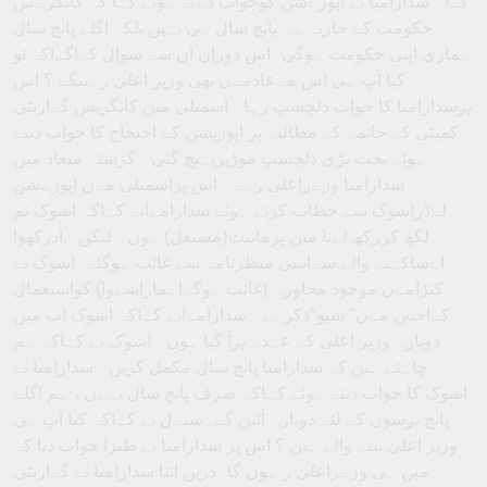
کےا۔ سدارامیا نے اپوزےشن کوجواب دےتے ہوئے کہا کہ کانگرےس
حکومت کے جاریہ ےہ پانچ سال ہی نہیں بلکہ اگلے پانچ سال
ہماری اپنی حکومت ہوگی۔اس دوران ان سے سوال کےاگےاکہ تو
کیا آپ ہی اس مےعادمےں بھی وزیر اعلیٰ رہیںگے ؟ اس
پرسدارامیا کا جواب دلچسپ رہا۔ اسمبلی میں کانگریس گےارنٹی
کمیٹی کے خاتمہ کے مطالبہ پر اپوزیشن کے احتجاج کا جواب دیتے
ہوئے بحث بڑی دلچسپ موڑپرپہنچ گئی۔ گزشتہ میعاد میں
سدارامیا وزےراعلیٰ رہے ۔اس پراسمبلی مےں اپوزےشن
لےڈراشوک سے خطاب کرتے ہوئے سدارامےانے کہاکہ اشوک تم
لکھ کررکھ لےنا میں پرماننٹ(مستقل) ہوں۔ لیکن ےادرکھو!
اےساکہنے والے سےاسی منظرنامہ سے غائب ہوگئے۔اشوک نے
کنڑامےں موجود محاورہ (غائب ہوگےاہماراشےوا) کواستعمال
کےاجس مےں” شیو“ذکرہے ۔سدارامےانے کہاکہ اشوک اب میں
دوبارہ وزیر اعلیٰ کے عہدہ پرآ گیا ہوں۔ اشوک نے کہاکہ ہم
چاہتے ہیں کہ سدارامیا پانچ سال مکمل کریں۔ سدارامیا نے
اشوک کا جواب دیتے ہوئے کہاکہ صرف پانچ سال نہےں ، ہم اگلے
پانچ برسوں کے لئے دوبارہ آئیں گے۔سنےل نے کہاکہ کیا آپ ہی
وزیر اعلیٰ بننے والے ہیں ؟ اس پر سدارامیا نے طنزا جواب دیا کہ
میں ہی وزےراعلیٰ ر ہوں گا۔دریں اثنا سدارامیا نے گےارنٹی