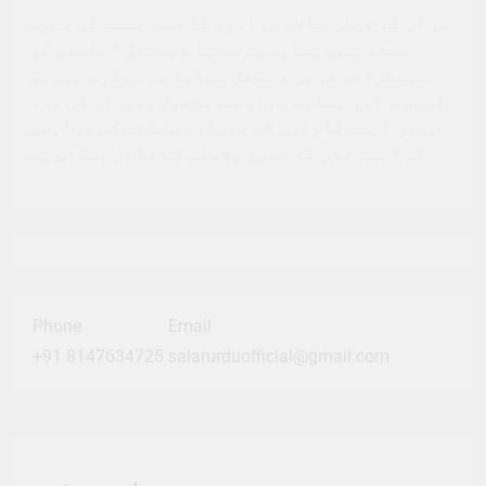
ہم آپ کو ڈیلی سالار برادری کا حصہ بننے کی دعوت
دیتے ہیں. ہمارے پرنٹ یا ڈیجیٹل ایڈیشن کو
سبسکرائب کریں ، سوشل میڈیا پر ہماری پیروی
کریں ، اور ہمارے مواد سے مشغول ہوں. آپ کی مدد
ہمیں اپنے قارئین کو معیاری صحافت کی فراہمی
کے اپنے مشن کو جاری رکھنے کے قابل بناتی ہے.
Phone
Email
+91 8147634725
salarurduofficial@gmail.com