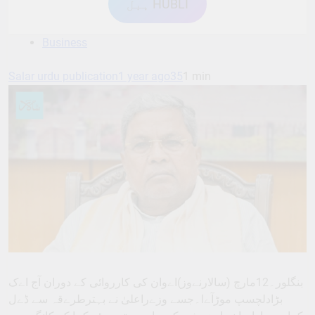
ہبل HUBLI
Business
Salar urdu publication
1 year ago
35
1 min
بنگلور۔12مارچ (سالارنےوز)اےوان کی کارروائی کے دوران آج اےک
بڑادلچسپ موڑآےا۔جسے وزےراعلیٰ نے بہترطرےقہ سے ڈےل