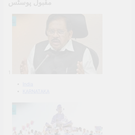
مقبول پوسٹس
1
India
KARNATAKA