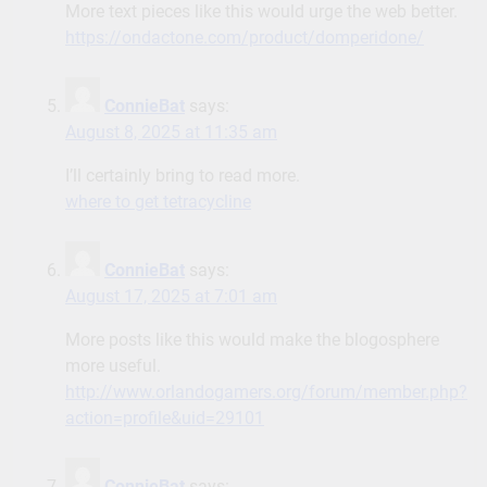
More text pieces like this would urge the web better.
https://ondactone.com/product/domperidone/
ConnieBat
says:
August 8, 2025 at 11:35 am
I’ll certainly bring to read more.
where to get tetracycline
ConnieBat
says:
August 17, 2025 at 7:01 am
More posts like this would make the blogosphere
more useful.
http://www.orlandogamers.org/forum/member.php?
action=profile&uid=29101
ConnieBat
says: