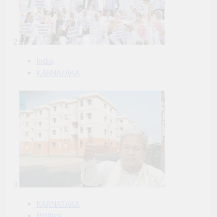
2
India
KARNATAKA
3
KARNATAKA
Politics