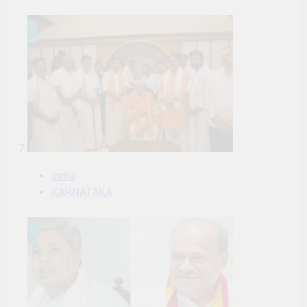
7
India
KARNATAKA