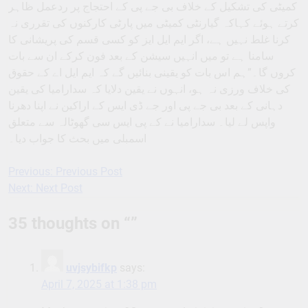
کمیٹی کی تشکیل کے خلاف بی جے پی کے احتجاج پر ردعمل ظاہر
کرتے ہوئے کہاکہ گیارنٹی کمیٹی میں پارٹی کارکنوں کی تقرری نہ
کرنا غلط نہیں ہے، اگر ایم ایل ایز کو کسی قسم کی پریشانی کا
سامنا ہے تو میں انہیں سیشن کے بعد فون کرکے ان سے بات
کروں گا۔”ہم اس بات کو یقینی بنائیں گے کہ ایم ایل اے کے حقوق
کی خلاف ورزی نہ ہو، انہوں نے یقین دلایا کہ سدارامیا کی یقین
دہانی کے بعد بی جے پی اور جے ڈی ایس کے اراکین نے اپنا دھرنا
واپس لے لیا۔ سدارامیا نے کے پی ایس سی گھوٹالہ سے متعلق
اسمبلی میں بحث کا جواب دیا۔
Previous:
Previous Post
Post
Next:
Next Post
navigation
35 thoughts on “
”
uvjsybifkp
says:
April 7, 2025 at 1:38 pm