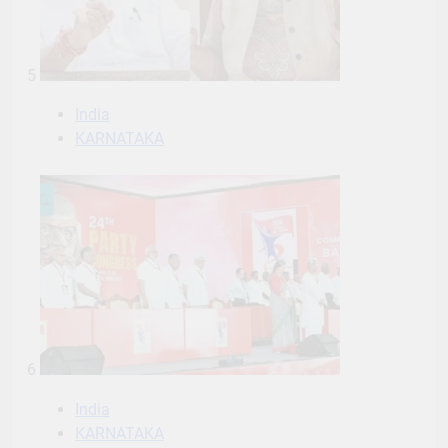
5
India
KARNATAKA
6
India
KARNATAKA