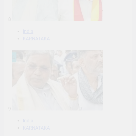
8
India
KARNATAKA
9
India
KARNATAKA