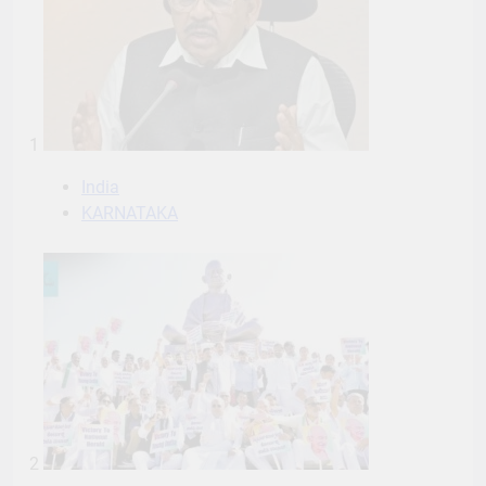
1
India
KARNATAKA
2