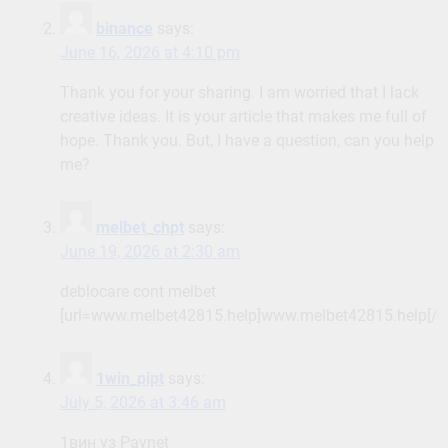
binance
says:
June 16, 2026 at 4:10 pm
Thank you for your sharing. I am worried that I lack
creative ideas. It is your article that makes me full of
hope. Thank you. But, I have a question, can you help
me?
melbet_chpt
says:
June 19, 2026 at 2:30 am
deblocare cont melbet
[url=www.melbet42815.help]www.melbet42815.help[/ur
1win_pipt
says:
July 5, 2026 at 3:46 am
1вин уз Paynet