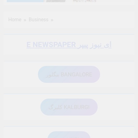
6 Months Ago
6 Months Ago
Home
Business
6 Months Ago
6 Months Ago
E NEWSPAPER ای نیوز پیپر
6 Months Ago
6 Months Ago
بنگلور BANGALORE
6 Months Ago
6 Months Ago
6 Months Ago
6 Months Ago
کلبرگ KALBURGI