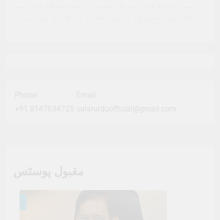
ہمیں اپنے قارئین کو معیاری صحافت کی فراہمی
کے اپنے مشن کو جاری رکھنے کے قابل بناتی ہے.
Phone
Email
+91 8147634725
salarurduofficial@gmail.com
مقبول پوسٹس