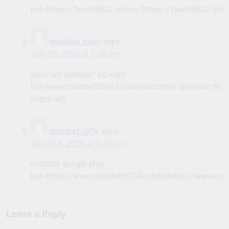
[url=https://1win98802.online/]https://1win98802.onlin
mostbet_kasn
says:
July 20, 2026 at 7:56 pm
мостбет депозит бо корт
[url=www.mostbet06093.online]мостбет депозит бо
корт[/url]
mostbet_yjPa
says:
August 6, 2026 at 6:45 pm
mostbet google play
[url=https://www.mostbet62749.shop]https://www.mos
Leave a Reply