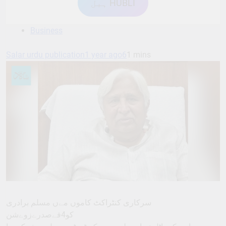
ہبل HUBLI
Business
Salar urdu publication
1 year ago
6
1 mins
سرکاری کنٹراکٹ کاموں مےں مسلم برادری
کو4فےصدرےزوےشن