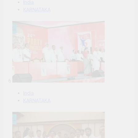
India
KARNATAKA
6
India
KARNATAKA