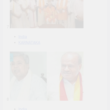
7
India
KARNATAKA
8
India