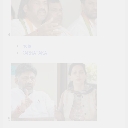
4
India
KARNATAKA
5