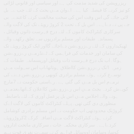
ریزرویشن کی شدید مذمت کی ہے اور سیاسی اور قانونی لڑائی
کو تیز کرنے کا فیصلہ کیا ہے۔ اےوان مےں بحث کے لئے جب ےہ بل
لائی جائے گی اس وقت اس کی سخت مخالفت کرنے کاعندےہ بی
جے پی نے دےاہے۔ اس بل کے تحت 2 کروڑ روپئے تک کی لاگت والے
سرکاری کنٹراکٹ کاموں کے لئے درج فہرست ذاتوں وقبائل ،
پسماندہ طبقات اور مسلم برادریوں سے تعلق رکھنے والے
ٹھیکیداروں کے لئے رےزروےشن دےاجائے گااور ایک کروڑ روپئے تک
کی سامان اور خدمات کی فراہمی کے ٹےنڈرمےں رےزروےشن
ہوگا۔اب تک درج فہرست ذات وقبائل اورپسماندہ طبقات کے
زمرہ 1تک رےزروےشن کااطلاق ہوتاتھا،اب اس سہولت مےں
توسےع کرتے ہوئے مسلم برادری کوبھی رےزروےشن دےنے کی
ترمےم اس بل مےں کی گئی ہے۔رےاستی حکومت نے 7مارچ
کوپےش کردہ بجٹ مےں اس رےزروےشن کااعلان کےاتھا،بعدمےں
ہونے والے اجلاس مےں اس بل پرعمل آوری کے لئے باضابطہ
منظوری دی گئی تھی۔پہلے کنٹراکٹ کاموں کی لاگت اےک
کروڑتک محدودتھی اب حکومت نے اس مسلم برادری کوشامل
کرتے ہوئے کنٹراکٹ لاگت مےں اضافہ کرکے 2کروڑروپئے
کردےاہے۔ سرکاری محکمہ جات ، سرکاری ماتحت اداروں
کوسازوسامان اووسائل فراہم کرنے سمےت نفری قوت بہم