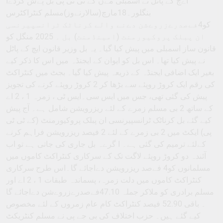
اےچ کے پاٹل نے اسمبلی مےں کے ٹی ٹی پی بل پےش کردےا
بنگلور۔18مارچ(سالارنےوز)مسلم کنٹراکٹرس
کو4فےصدرےزروےشن دےنے والے کرناٹک ٹرانسپیرنسی
ان پبلک پروکیورمنٹ (امینڈمنٹ) بل ۔ 2025 منگل کو
قانون ساز اسمبلی میں پیش کیا گیا۔ یہ بل وزیر قانون ایچ کے پاٹل
نے پیش کیا تھا۔ اس بل کو ایوان کے ایجنڈہ میں اس کا ذکر کیے
بغیر ایک اضافی ایجنڈہ کے ذریعہ پیش کیا گیا۔ بجٹ میں کنٹراکٹ
کی رقم ایک کروڑ روپئے سے بڑھا کر 2 کروڑ روپئے کرنے کی تجویز
پیش کی گئی تھی، جس میں ایس سی۔ایس ٹی ، زمرہ 1 ، 2 اے
کے ساتھ 2 بی مسلم زمرے کے لئے ریزرویشن شامل ہے۔ آج پیش
کیے گئے بل کرناٹک ٹرانسپیرنسی ان پبلک پروکیورمنٹ (کے ٹی ٹی
پی) ایکٹ میں 2 بی زمرے کے لئے 2 فیصد ریزرویشن فراہم کرنے
کےلئے ترمیم کی گئی ہے۔ ا گرےہ بل جاری کی جاتی ہے تو اب
آئندہ دو کروڑ روپئے لاگت تک کے سرکاری کنٹراکٹ کاموں میں
مسلمانوں کو4 فےصد ریزرویشن دےاجائے گا۔اس طرح سرکاری
کنٹراکٹ کاموں میں دلت زمرہ، پسماندہ طبقات 1 ، 2 اے اور
مسلم برادری کو ملاکر جملہ 47.10فےصدرےزروےشن دےاجائے گا
۔ باقی 52.90 فیصد کنٹراکٹ کام عام زمروں کے لئے مخصوص
کیے گئے ہیں۔ حزب اختلاف کی بی جے پی نے مسلم کنٹریکٹ