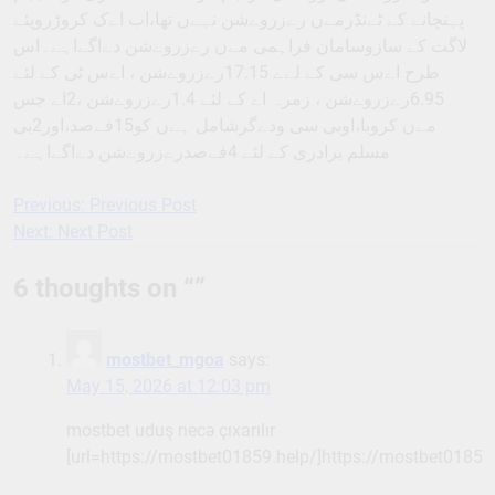
پہنچانے کے ٹےنڈرمےں رےزروےشن نہےں تھا،اب اےک کروڑروپئے
لاگت کے سازوسامان فراہمی مےں رےزروےشن دےاگےاہے۔اس
طرح اےس سی کے لےے 17.15رےزروےشن ، اےس ٹی کے لئے
6.95رےزروےشن ، زمرہ اے کے لئے 1.4رےزروےشن ،2اے جس
مےں کروبا،اوبی سی ودےگرشامل ہےں کو15فےصد،اور2بی
مسلم برادری کے لئے 4فےصدرےزروےشن دےاگےاہے۔
Previous:
Previous Post
Post
Next:
Next Post
navigation
6 thoughts on “
”
mostbet_mgoa
says:
May 15, 2026 at 12:03 pm
mostbet uduş necə çıxarılır
[url=https://mostbet01859.help/]https://mostbet01859.