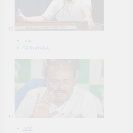
10
India
KARNATAKA
11
India