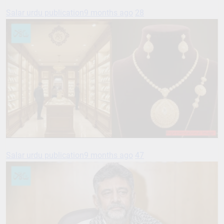
Salar urdu publication
9 months ago
28
Salar urdu publication
9 months ago
47