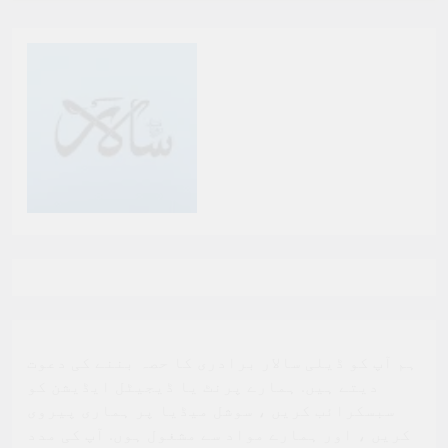
ہم آپ کو ڈیلی سالار برادری کا حصہ بننے کی دعوت
دیتے ہیں. ہمارے پرنٹ یا ڈیجیٹل ایڈیشن کو
سبسکرائب کریں ، سوشل میڈیا پر ہماری پیروی
کریں ، اور ہمارے مواد سے مشغول ہوں. آپ کی مدد