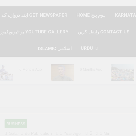
HOME ہوم پیج
اپنے دروازے کے قدموں پر نیوز پیپر حاصل کریں GET NEWSPAPER
رابطہ کریں CONTACT US
یو-ٹیوبویڈیوز YOUTUBE GALLERY
URDU
ISLAMIC اسلامی
6 Months Ago
6 Months Ago
6 Months Ago
6 Months Ago
BUSINESS
2
Salar Urdu Publication
1 Year Ago
1 Min