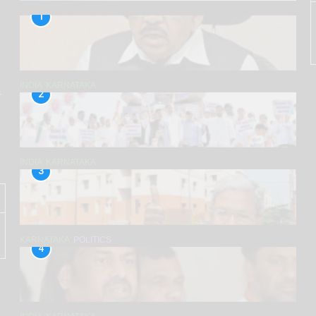
1
INDIA
KARNATAKA
پ
2
INDIA
KARNATAKA
3
KARNATAKA
POLITICS
4