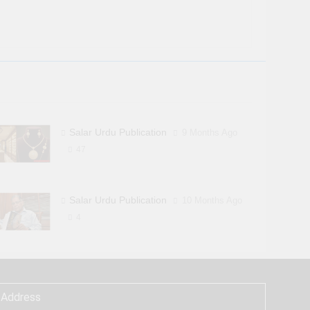
Salar Urdu Publication
9 Months Ago
47
Salar Urdu Publication
10 Months Ago
4
Address