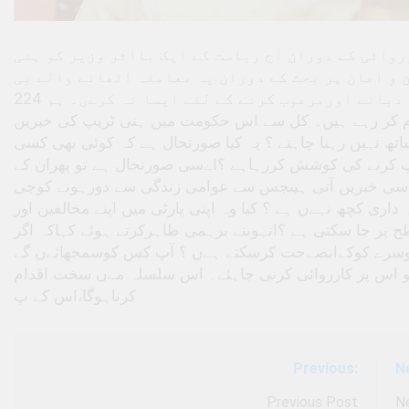
ی کارروائی کے دوران آج ریاست کے ایک بااثر وزیر کو ہنی
ن و امان پر بحث کے دوران یہ معاملہ اٹھانے والے بی
جے پی رکن سنیل کمار نے کہا کہ اپوزیشن کو دبانے اورمرعوب کرنے کے لئے ایسا نہ کرےں۔ ہم 224
 کام کر رہے ہیں۔ کل سے اس حکومت میں ہنی ٹریپ کی خبریں
تھ نہیں رہنا چاہتے ؟ یہ کیا صورتحال ہے کہ کوئی بھی کسی
ےپ کرنے کی کوشش کررہاہے ؟اےسی صورتحال ہے تو پھران کے
ت سی خبریں آتی ہیںجس سے عوامی زندگی سے دورہونے کوجی
ی کچھ نہےں ہے ؟ کیا وہ اپنی پارٹی میں اپنے مخالفین اور
پر جا سکتی ہے ؟انہوںنے برہمی ظاہرکرتے ہوئے کہاکہ اگر
دوسرے کوکےانصےحت کرسکتے ہےں ؟ آپ کس کوسمجھائےں گے
کو اس پر کارروائی کرنی چاہئے۔ اس سلسلہ مےں سخت اقدام
کرناہوگا،اس کے پ
Previous:
N
Post
navigation
Previous Post
N