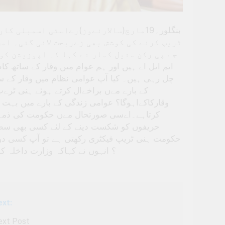
بنگلور۔19مارچ(سالارنےوز)رےاستی اسمبل
ٹریپ کرنے کی کوشش بھی زےربحث لائی گئی۔ ام
ایم ایل اے ہیں اور ہم عوام میں وقار کے ساتھ
چل رہی ہیں۔ کیا آپ عوامی نظام میں وقار کے سا
کے بارے مےں براخےال کرتے ہوئے ہنی ٹر
وقارکاکےاہوگا؟ عوامی زندگی کے بارے میں بہ
کرتاہے۔اےسی صورتحال مےں حکومت کی ذمہ دار
حریفوں کو شکست دینے کے لئے کسی بھی سطح 
حکومت ہنی ٹریپ فیکٹری رکھتی ہے تو آپ کسی 
؟ انہوں نے کہاکہ وزارت داخلہ 
ext:
ext Post