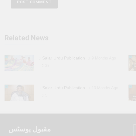
Related News
Salar Urdu Publication
9 Months Ago
28
Salar Urdu Publication
10 Months Ago
5
مقبول پوسٹس