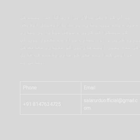
ہم آپ کو ڈیلی سالار برادری کا حصہ بننے کی
دعوت دیتے ہیں. ہمارے پرنٹ یا ڈیجیٹل ایڈیشن
کو سبسکرائب کریں ، سوشل میڈیا پر ہماری
یروی کریں ، اور ہمارے مواد سے مشغول ہوں. آپ
کی مدد ہمیں اپنے قارئین کو معیاری صحافت کی
فراہمی کے اپنے مشن کو جاری رکھنے کے قابل
بناتی ہے.
Phone
Email
salarurduofficial@gmail.c
+91 8147634725
om