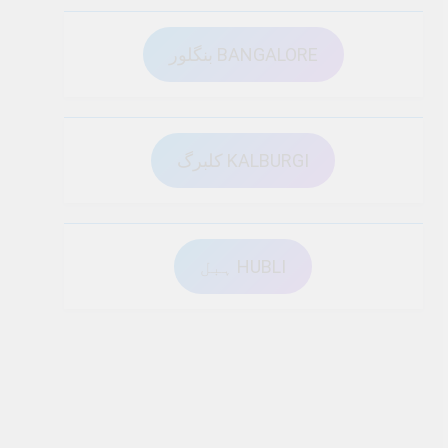
بنگلور BANGALORE
کلبرگ KALBURGI
ہبل HUBLI