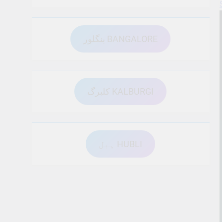
بنگلور BANGALORE
کلبرگ KALBURGI
ہبل HUBLI