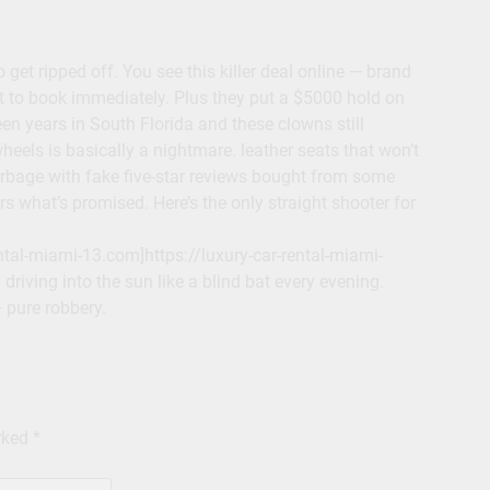
 get ripped off. You see this killer deal online — brand
t to book immediately. Plus they put a $5000 hold on
teen years in South Florida and these clowns still
heels is basically a nightmare. leather seats that won’t
arbage with fake five-star reviews bought from some
ers what’s promised. Here’s the only straight shooter for
ental-miami-13.com]https://luxury-car-rental-miami-
driving into the sun like a blind bat every evening.
— pure robbery.
arked
*