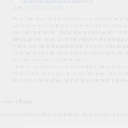
luxury car rental miami_huSa
says:
June 19, 2026 at 8:26 pm
Swear this city never fails to surprise me with new ways to
new Mercedes, unlimited miles, price that makes you wan
your card and tell you “it’s just standard procedure”. Thir
almost get me. luxury car for rent. Miami without proper w
fuse to your skin in the August heat. most are polished g
shady service. Finally found one outfit that actually deliv
premium rides across South Florida
cadillac escalade rental near me [url=https://luxury-car-r
13.com[/url] also bring polarized shades unless you enjoy 
drive safe and definitely skip that “tire protection” upsell 
Leave a Reply
Your email address will not be published.
Required fields are m