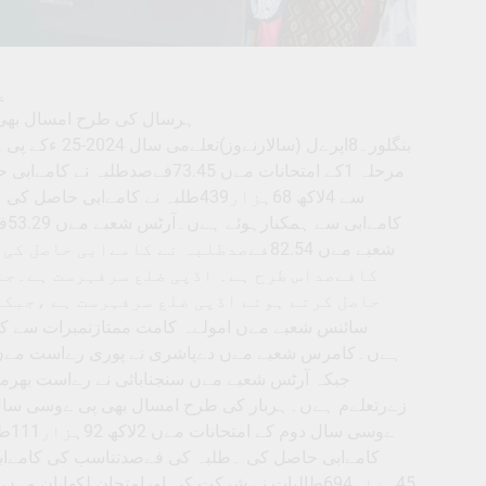
پی
ہرسال کی طرح امسال بھی
بنگلور۔8اپرےل
شعبے مےں 82.54فےصدطلبہ نے کامےابی
سائنس شعبے مےں امولےہ کامت ممتازنمبرات سے کام
ہےں۔کامرس شعبے مےں دےپاشری نے پوری رےاست مےں ٹا
جبکہ آرٹس شعبے مےں سنجنابائی نے رےاست بھرم
زےرتعلےم ہےں۔ہربار کی طرح امسال بھی پی ےوسی سال 