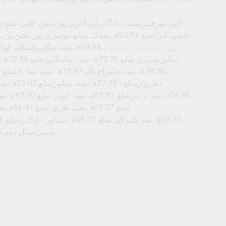
ےوسی سال دوم کے امتحانات ہوئے اورآج