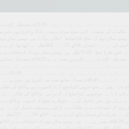
 ےوسی سال دو م کے نتائج کااعلان ۔73.45فےصدطلبہ کامےاب
 طالبات کی سبقت ۔اڈپی ضلع سرفہرست ،ےادگےرآخری پوزےشن پر
 (سالارنےوز)تعلےمی سال 2024-25 ءکے پی ےوسی سال دوم کے نتائج کاباضابطہ اعلان ہوگےا۔پی ےوسی سال دو
مرحلہ 1کے امتحانات مےں 73.45فےصدطلبہ نے کامےابی حاصل کی ہے۔ےہ امتحان 6لاکھ 37ہزار805طلبہ نے لکھا تھا۔ان 
سے 4لاکھ 68ہزار439طلبہ نے کامےابی حاصل کی ہے۔اس طرح جملہ 73.45طلبہ پی ےوسی سال دوم کے امتحانات مے
کامےابی سے ہمکنارہوئے ہےں۔آرٹس شعبے مےں 53.29فےصدطلبہ کامےاب رہے،کامرس شعبے مےں 76.07فےصدجبکہ س
 حاصل کی۔ضلعی سطح پرپی ےوسی سال دوم کے امتحانات مےں کامےابی
کافےصداس طرح ہے۔ اڈپی ضلع سرفہرست ہے۔جنوبی کنڑاضلع کودوسری پوزےشن حاصل ہوئی ہے
حاصل کرتے ہوئے اڈپی ضلع سرفہرست ہے ،جبکہ ےادگےرضلع 48.45فےصدکے ساتھ سب سے آخری پوزےشن پر ہے 
ےاب ہوئی ہےںجو جنوبی کنڑاضلع کے اےکسپرٹ پی یوکالج کی طالبہ
پ کےاہے۔جوجنوبی کنڑاضلع کے کےنرا پی ےوکالج کی طالبہ ہےں۔
ےں پہلی پوزےشن حاصل کی ہے،جوبلاری ضلع کے اندوپی ےوکالج مےں
دوم کے امتحانات مےں طالبات نے لڑکوں پرسبقت حاصل کی ہے۔پی
ےوسی سال دوم کے امتحانات مےں 2لاکھ 92ہزار111طلبہ نے شرکت اورامتحان لکھا،ان مےں سے 1لاکھ 99ہزار
کامےابی حاصل کی ۔طلبہ کی فےصدتناسب کی کامےابی 68.20فےصدرہی ہے۔ پی ےوسی سال دوم کے
45ہزار694طالبات نے شرکت کی اورامتحان لکھا،ان مےں سے 2لاکھ 69ہزار212طالبات کامےابی سے ہمکنار ہوئیں ۔اس طر