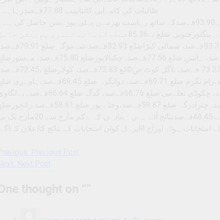
طالبات کی کامےابی کاتناسب 77.88فےصدرہاہے۔
اڈپی سرفہرست، ےادگےرکی آخری پوزےشن: اڈپی ضلع نے93.90فےصدکے ساتھ رےاست بھرمےں پہلی پوزےشن حاصل کی ہے
جنوبی کنڑاضلع 93.57فےصدکے ساتھ دوسری پوزےشن پرہے۔بنگلورجنوبی ضلع نے85.36فےصدکے ساتھ تےسری پوزےشن حاص
کی ہے ۔کوڈاگوضلع 83.84فےصد، بنگلورشمالی کو83.31فےصد، شمالی کنڑاضلع 82.93فےصد،شےموگہ ضلع
بنگلورشہری ضلع 79.70فےصد، چکمگلورضلع 79.56فےصد، ہاسن ضلع 77.56فےصد، چکبالاپورضلع 75.80فےصد، مےسو
،74.30 فےصد،چامراج نگر 73.97فےصد، منڈےا ضلع 73.27 فےصد، باگل کوٹ ض©لع 72.83فےصد، کولارضلع 
دھارواڑضلع ، 72.32فےصد، ٹمکورضلع 72.02فےصد،رام نگرم ضلع 69.71فےصد، دوانگرہ ضلع 69.45فےصد،ہاوےری 
76.56فےصد ،بےدرضلع 67.31فےصد، کوپل ضلع 67.20فےصد، چکوڈی تعلےمی ضلع 66.76فےصد، گدگ ضلع 66.64فےصد، بے
ضلع 65.37فےصد، بلاری ضلع 64.41فےصد، چترادرگہ ضلع 59.87فےصد،وجئے پور ضلع 58.81فےصد،رائچو
،58.75فےصد،کلبرگی ضلع 55.70فےصداور ےادگےرضلع کے 48.45فےصدنتائج آئے ہےں۔ بتادےں کہ ےکم مارچ سے 20مار
 8اپرےل کوان امتحانات کے نتائج کااعلان کےاگےا
Previous:
Previous Post
Post
Next:
Next Post
navigation
One thought on “
”