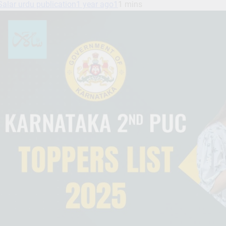
Salar urdu publication
1 year ago
1
1 mins