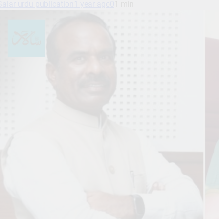
Salar urdu publication
1 year ago
0
1 min