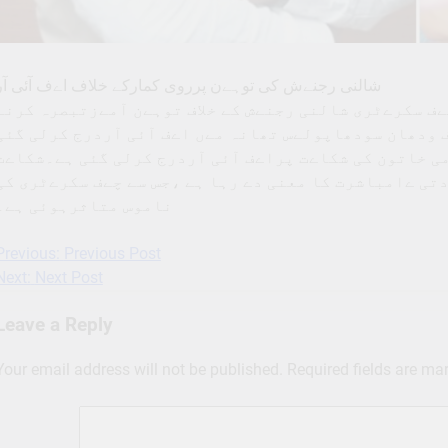
شالنی رجنےش کی توہےن پرروی کمارکے خلاف اےف آئی آر
 کی چےف سکرےٹری شالنی رجنےش کے خلاف توہےن آمےزتبصرہ کرنے
اف ودھان سودھاپولےس تھانہ مےں اےف آئی آردرج کرلی گئی
 خاتون کی شکاےت پراےف آئی آردرج کرلی گئی ہے۔شکاےت
ی ےامباشرت کا معنی دے رہا ہے ،جس سے چےف سکرےٹری کی
ناموس متاثرہوئی ہے۔
Previous:
Previous Post
Post
Next:
Next Post
navigation
Leave a Reply
Your email address will not be published.
Required fields are m