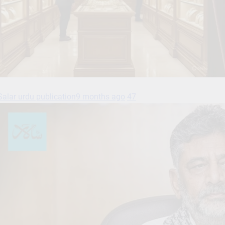
Salar urdu publication
9 months ago
47