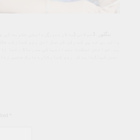
بنگلور۔3جولائی (سالارنےوز)رےاستی حکومت
والے بی جے پی کے رکن کونسل اےن روی کمارکے خل
ہے۔خواتےن تنظےم نندادےپاکی صدرناگ رتنا نامی
مےں کہاگےاہے کہ روی کمارکارےمارک جنسی زےادت
arked
*