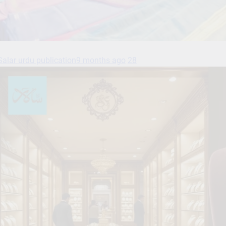
Salar urdu publication
9 months ago
28