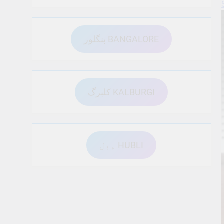
بنگلور BANGALORE
کلبرگ KALBURGI
ہبل HUBLI