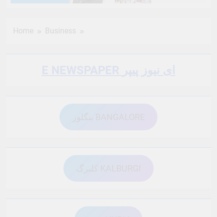
6 Months Ago
6 Months Ago
Home
Business
6 Months Ago
6 Months Ago
E NEWSPAPER ای نیوز پیپر
6 Months Ago
6 Months Ago
بنگلور BANGALORE
6 Months Ago
6 Months Ago
6 Months Ago
6 Months Ago
کلبرگ KALBURGI