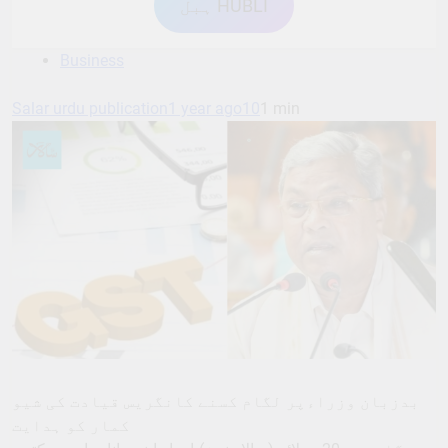
ہبل HUBLI
Business
Salar urdu publication
1 year ago
10
1 min
بدزبان وزراءپر لگام کسنے کانگریس قیادت کی شیو
کمار کو ہدایت