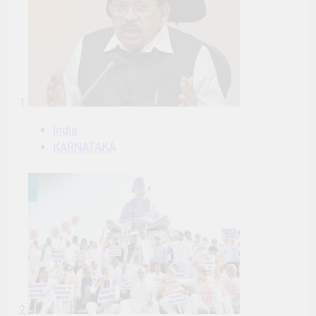
1
India
KARNATAKA
2