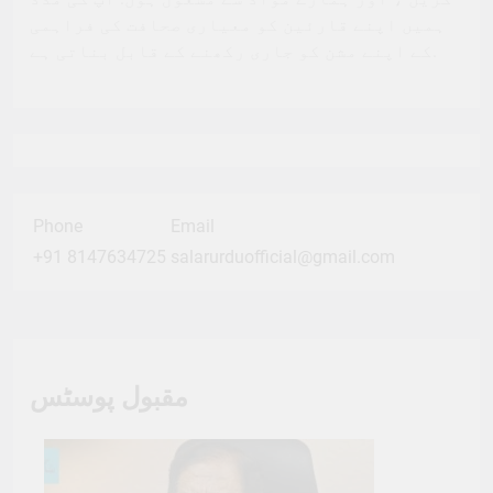
ہمیں اپنے قارئین کو معیاری صحافت کی فراہمی
کے اپنے مشن کو جاری رکھنے کے قابل بناتی ہے.
Phone
Email
+91 8147634725
salarurduofficial@gmail.com
مقبول پوسٹس