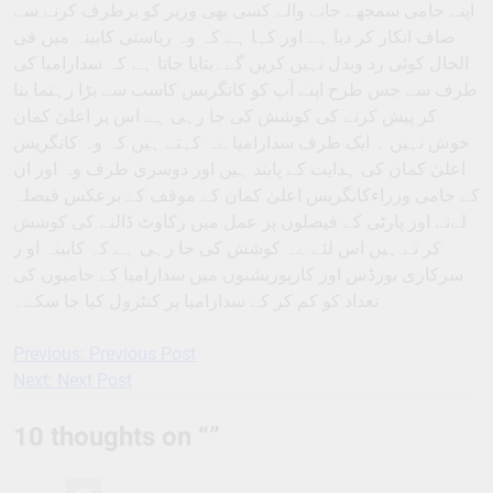
اپنے حامی سمجھے جانے والے کسی بھی وزیر کو برطرف کرنے سے
صاف انکار کر دیا ہے اور کہا ہے کہ وہ ریاستی کابینہ میں فی
الحال کوئی رد وبدل نہیں کریں گے۔بتایا جاتا ہے کہ سدارامیا کی
طرف سے جس طرح اپنے آپ کو کانگریس کاسب سے بڑا رہنما بنا
کر پیش کرنے کی کوشش کی جا رہی ہے اس پر اعلیٰ کمان
خوش نہیں ۔ ایک طرف سدارامیا ےہ کہتے ہیں کہ وہ کانگریس
اعلیٰ کمان کی ہدایت کے پابند ہیں اور دوسری طرف وہ اور ان
کے حامی وزراءکانگریس اعلیٰ کمان کے موقف کے برعکس فیصلہ
لےنے اور پارٹی کے فیصلوں پر عمل میں رکاوٹ ڈالنے کی کوشش
کر تے ہیں اس لئے ےہ کوشش کی جا رہی ہے کہ کابینہ او ر
سرکاری بورڈس اور کارپوریشنوں میں سدارامیا کے حامیوں کی
تعداد کو کم کر کے سدارامیا پر کنٹرول کیا جا سکے۔
Previous:
Previous Post
Post
Next:
Next Post
navigation
10 thoughts on “
”