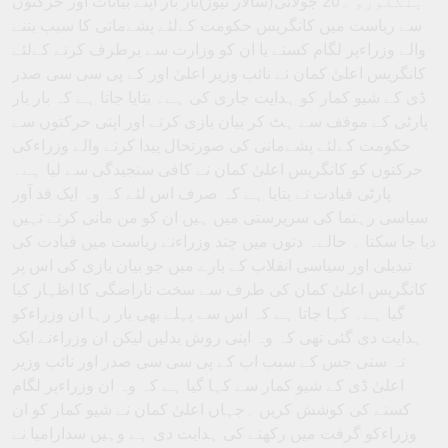
بنگلورو ۔20 جولائی(سالار نیوز)بار بار اپنے بیانات اور حرکتوں
سے ریاست میں کانگریس حکومت کےلئے پشےمانی کا سبب بننے
والے وزراءپر لگام کسنے یا ان کو وزارت سے برطرف کرنے کےلئے
کانگریس اعلیٰ کمان نے نائب وزیر اعلیٰ اور کے پی سی سی صدر
ڈی کے شیو کمار کو ہدایت جاری کی ہے۔ بتایا جاتا ہے کہ بار بار
پارٹی کے موقف سے ہٹ کر بیان بازی کرنے اور اپنی حرکتوں سے
حکومت کےلئے پشےمانی کی صورتحال پیدا کرنے والے وزراءکی
حرکتوں کو کانگریس اعلیٰ کمان نے کافی سنجیدگی سے لیا ہے۔
پارٹی قیادت نے بتایا ہے کہ صرف اس لئے کہ وہ ایک قد آور
سیاسی رہنما کی سرپرستی میں ہیں ان کو من مانی کرنے نہیں
دیا جا سکتا ۔ حالےہ دنوں میں چند وزراءنے ریاست میں قیادت کی
تبدیلی اور سیاسی انقلاب کے بارے میں جو بیان بازی کی اس پر
کانگریس اعلیٰ کمان کی طرف سے سخت ناراضگی کا اظہار کیا
گیا ہے۔ کہا جاتا ہے کہ اس سے پہلے بھی بار رہا ان وزراءکو
ہدایت دی گئی تھی کہ وہ اپنی روش بدلیں لیکن ان وزراءنے ایک
نہ سنی جس کے سبب اب کے پی سی سی صدر اور نائب وزیر
اعلیٰ ڈی کے شیو کمار سے کہا گیا ہے کہ وہ ان وزراءپر لگام
کسنے کی کوشش کریں ۔جہاں اعلیٰ کمان نے شیو کمار کو ان
وزراءکو گرفت میں رکھنے کی ہدایت دی ہے وہیں سدارامیا نے