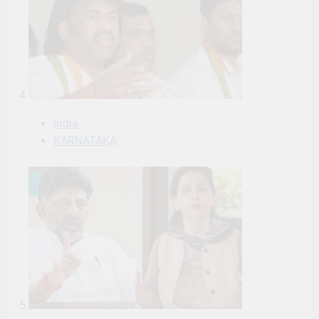
4
India
KARNATAKA
5