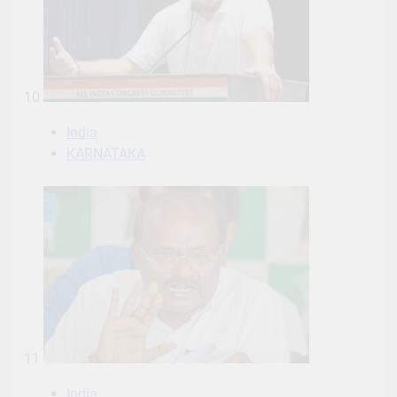
10
India
KARNATAKA
11
India