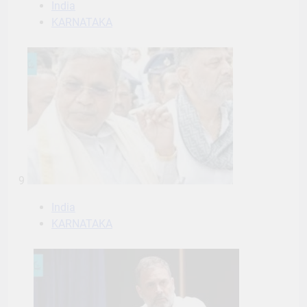
India
KARNATAKA
9
India
KARNATAKA