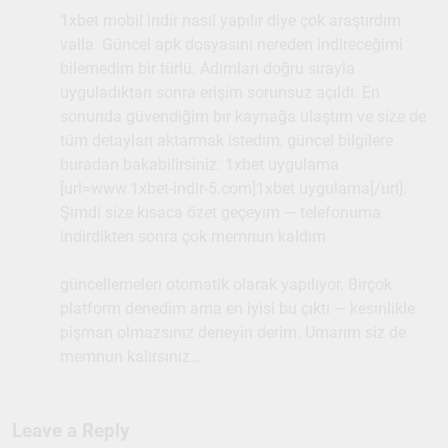
1xbet mobil indir nasıl yapılır diye çok araştırdım
valla. Güncel apk dosyasını nereden indireceğimi
bilemedim bir türlü. Adımları doğru sırayla
uyguladıktan sonra erişim sorunsuz açıldı. En
sonunda güvendiğim bir kaynağa ulaştım ve size de
tüm detayları aktarmak istedim, güncel bilgilere
buradan bakabilirsiniz: 1xbet uygulama
[url=www.1xbet-indir-5.com]1xbet uygulama[/url].
Şimdi size kısaca özet geçeyim — telefonuma
indirdikten sonra çok memnun kaldım.
güncellemeleri otomatik olarak yapılıyor. Birçok
platform denedim ama en iyisi bu çıktı — kesinlikle
pişman olmazsınız deneyin derim. Umarım siz de
memnun kalırsınız…
Leave a Reply