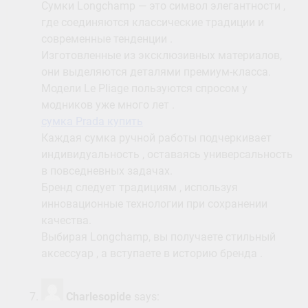
Сумки Longchamp — это символ элегантности ,
где соединяются классические традиции и
современные тенденции .
Изготовленные из эксклюзивных материалов,
они выделяются деталями премиум-класса.
Модели Le Pliage пользуются спросом у
модников уже много лет .
сумка Prada купить
Каждая сумка ручной работы подчеркивает
индивидуальность , оставаясь универсальность
в повседневных задачах.
Бренд следует традициям , используя
инновационные технологии при сохранении
качества.
Выбирая Longchamp, вы получаете стильный
аксессуар , а вступаете в историю бренда .
Charlesopide
says: