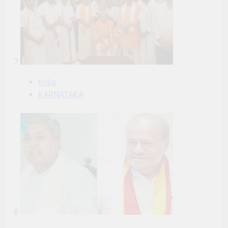
7
India
KARNATAKA
8