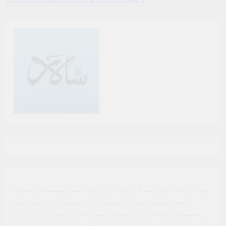
ہم آپ کو ڈیلی سالار برادری کا حصہ بننے کی دعوت
دیتے ہیں. ہمارے پرنٹ یا ڈیجیٹل ایڈیشن کو
سبسکرائب کریں ، سوشل میڈیا پر ہماری پیروی
کریں ، اور ہمارے مواد سے مشغول ہوں. آپ کی مدد