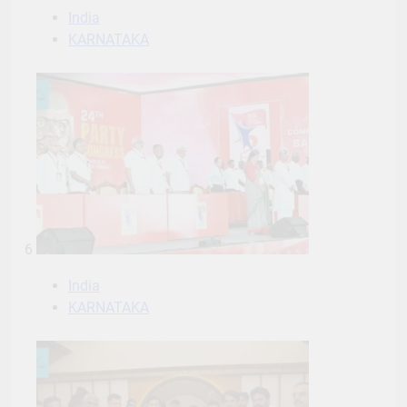
India
KARNATAKA
6
India
KARNATAKA