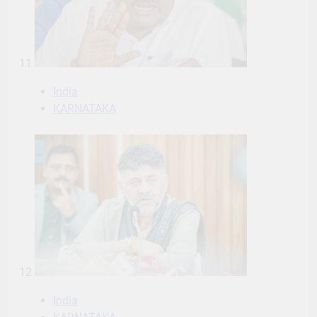
11
India
KARNATAKA
12
India