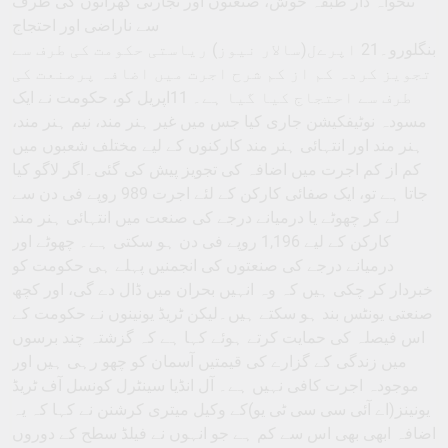
تنخواہ دار طبقہ خوش، صنعتوں اور تجارتی گھرانوں کی طرف
سے ناراضی اور احتجاج
بنگلورو۔21 اپرےل(سالار نیوز) ریاستی حکومت کی طرف سے
تجویز کردہ کم از کم شرح اجرت میں اضافہ پرصنعت کی
طرف سے احتجاج کیا گیا ہے۔ 11اپریل کو، حکومت نے ایک
مسودہ نوٹیفکیشن جاری کیا جس میں غیر ہنر مند، نیم ہنر مند،
ہنر مند اور انتہائی ہنر مند کارکنوں کے لیے مختلف شعبوں میں
کم از کم اجرت میں اضافہ کی تجویز پیش کی گئی۔اگر لاگو کیا
جاتا ہے تو، ایک صفائی کارکن کے لئے اجرت 989 روپے فی دن سے
لے کر چھوٹے یا درمیانے درجے کی صنعت میں انتہائی ہنر مند
کارکن کے لیے 1,196 روپے فی دن ہو سکتی ہے۔ چھوٹے اور
درمیانے درجے کی صنعتوں کی انجمنیں پہلے ہی حکومت کو
خبردار کر چکی ہیں کہ وہ انہیں بحران میں ڈال دے گی، اور کچھ
صنعتی یونٹس بند ہو سکتے ہیں۔لیکن ٹریڈ یونینوں نے حکومت کے
اس فیصلہ کی حمایت کرتے ہوئے کہا ہے کہ گزشتہ چند برسوں
میں زندگی کے گزارے کی قیمتیں آسمان کو چھو رہی ہیں اور
موجودہ اجرت کافی نہیں ہے۔ آل انڈیا سینٹرل کونسل آف ٹریڈ
یونینز(اے آئی سی سی ٹی یو)کے وکیل میتری کرشنن نے کہا کہ یہ
اضافہ ابھی بھی اس سے کم ہے جو انہوں نے فیلڈ سطح کے دوروں