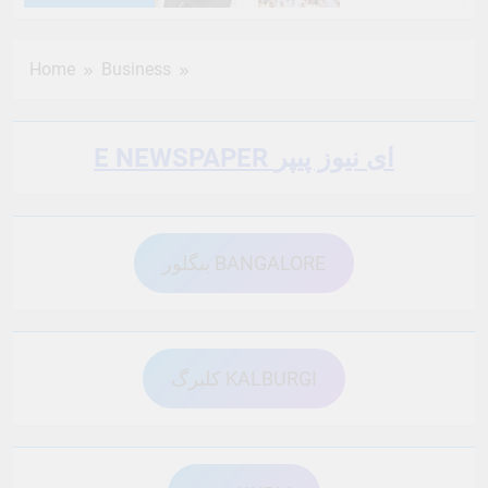
6 Months Ago
6 Months Ago
Home
Business
6 Months Ago
6 Months Ago
E NEWSPAPER ای نیوز پیپر
6 Months Ago
6 Months Ago
بنگلور BANGALORE
6 Months Ago
6 Months Ago
6 Months Ago
6 Months Ago
کلبرگ KALBURGI