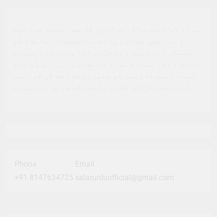
ہم آپ کو ڈیلی سالار برادری کا حصہ بننے کی دعوت
دیتے ہیں. ہمارے پرنٹ یا ڈیجیٹل ایڈیشن کو
سبسکرائب کریں ، سوشل میڈیا پر ہماری پیروی
کریں ، اور ہمارے مواد سے مشغول ہوں. آپ کی مدد
ہمیں اپنے قارئین کو معیاری صحافت کی فراہمی
کے اپنے مشن کو جاری رکھنے کے قابل بناتی ہے.
Phone
Email
+91 8147634725
salarurduofficial@gmail.com