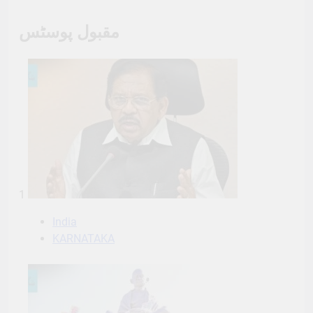
مقبول پوسٹس
1
India
KARNATAKA