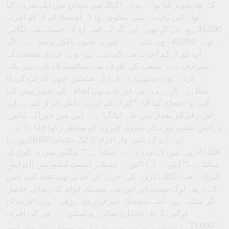
کے بعد تجویز کیا تھا۔’ہم نے 2021 میں میدان میں ایک سروے کیا
تھا۔ اس وقت، ہمیں معلوم ہوا کہ اوسطا کم از کم اجرت
35,000 روپے درکار تھی۔ اور اگر آپ اسے آج کے حساب سے لگائیں
تو یہ 42,000 روپے بنتی ہے۔ اس پر قانون بالکل واضح ہے۔ اگر
آپ کم از کم اجرت سے کم دیتے ہیں تو یہ جبری مشقت کے
مترادف ہے۔‘صنعت کی طرف سے مخالفت کے بارے میں بات
کرتے ہوئے، میتھری نے کہا کہ صنعتیں اچھی کارکردگی کا
مظاہرہ کر رہی ہیں، اور جب بھی اضافہ کی تجویز پیش کی
گئی تو احتجاج کیا گیا۔”کم از کم اجرت بالکل کم از کم ہے اور
اس رقم کو مقدار میں طے کیا گیا ہے۔ اس میں خوراک، لباس،
رہائش، تعلیم اور دیگر متفرق چیزوں کو مدنظر رکھا جانا چاہئے۔
اب، آپ کے پاس چار افراد کا ایک خاندان20,000روپے یا
21,000روپے میں کہاں زندہ رہ سکتا ہے؟“ بنگلور میں یہ کون کر
سکتا ہے؟“ اس نے کہا؟اس نے ایمپلائز اسٹیٹ انشورنس (ای ایس
آئی)کے تحت 21,000روپے کی اجرت کی حد پر بھی تنقید کی، جس
کے ذریعہ لوگ صحت اور اس سے منسلک فوائد تک رسائی حاصل
کر سکتے ہیں، اسے مضحکہ خیزقرار دیا۔ بڑھی ہوئی اجرت ان
لوگوں کےلئے ناقابل رسائی ہو سکتی ہے جن کی اجرت
21,000روپے سے زیادہ ہے۔ ٹریڈ یونینوں کا مطالبہ