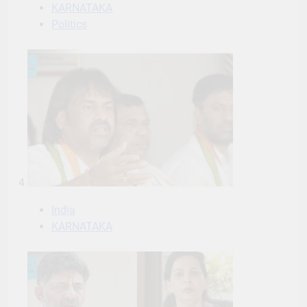
KARNATAKA
Politics
4
India
KARNATAKA