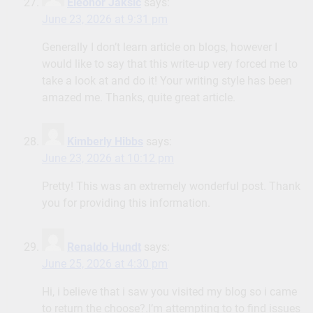
Eleonor Jaksic
says:
June 23, 2026 at 9:31 pm
Generally I don’t learn article on blogs, however I
would like to say that this write-up very forced me to
take a look at and do it! Your writing style has been
amazed me. Thanks, quite great article.
Kimberly Hibbs
says:
June 23, 2026 at 10:12 pm
Pretty! This was an extremely wonderful post. Thank
you for providing this information.
Renaldo Hundt
says:
June 25, 2026 at 4:30 pm
Hi, i believe that i saw you visited my blog so i came
to return the choose?.I’m attempting to to find issues