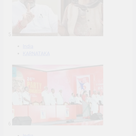
5
India
KARNATAKA
6
India