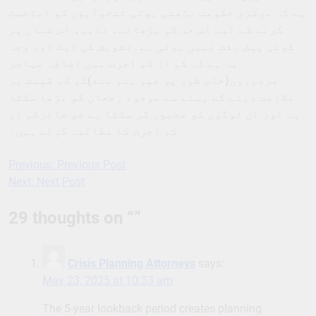
ہے کہ مرکزی حکومت بڑھتی ہوئی تنخواہوں کو ایڈجسٹ
کرنے کے لیے اس حد کو بڑھائے۔ تاہم، اس شمار پر
کوئی پیش رفت نہیں ہوئی ہے۔تشویش کی ایک اور وجہ
یہ ہے کہ کم از کم اجرت میں اضافہ مہاجر
مزدوروں(خاص طور پر غیر ہنر مند)کو کم قیمت پر
ملازمت دینے کے پہلے سے موجود رجحان کو بڑھا سکتا
ہے اور ان لوگوں کو مجبور کر سکتا ہے جو جائزکم از
کم اجرت کا مطالبہ کرتے ہیں۔
Previous:
Previous Post
Post
Next:
Next Post
navigation
29 thoughts on “
”
Crisis Planning Attorneys
says:
May 23, 2025 at 10:33 am
The 5-year lookback period creates planning