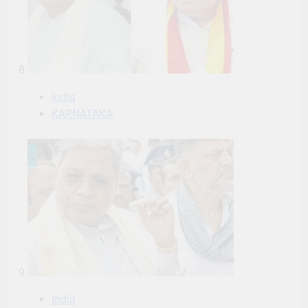
8
India
KARNATAKA
9
India