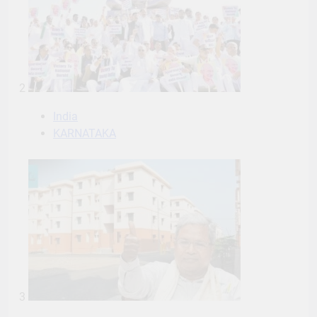
2
India
KARNATAKA
3