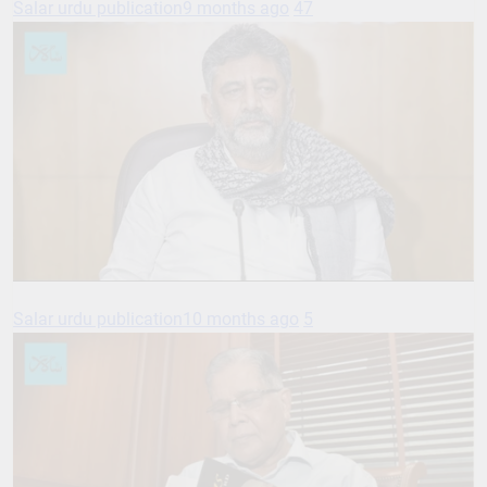
Salar urdu publication
9 months ago
47
Salar urdu publication
10 months ago
5