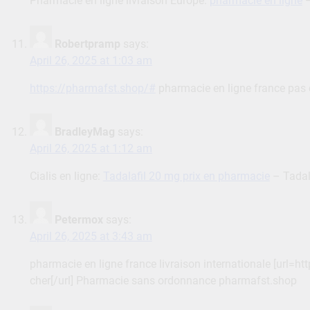
Pharmacie en ligne livraison Europe:
pharmacie en ligne
–
Robertpramp
says:
April 26, 2025 at 1:03 am
https://pharmafst.shop/#
pharmacie en ligne france pas 
BradleyMag
says:
April 26, 2025 at 1:12 am
Cialis en ligne:
Tadalafil 20 mg prix en pharmacie
– Tadal
Petermox
says:
April 26, 2025 at 3:43 am
pharmacie en ligne france livraison internationale [url=
cher[/url] Pharmacie sans ordonnance pharmafst.shop