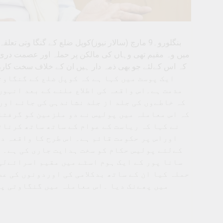
بنگلورو۔9 مارچ (سالار نیوز)کوپل ضلع کے گنگا وت
میں وہ مقیم تھی وہاں کی مالکن پر حملہ اور عصمت دری 
ایک پوسٹ میں کہا ہے کہ کوپل ضلع کے گنگاوت
مذمت ہے۔اس واقعہ کی اطلاع ملنے کے بعد انہوں
کہ خاطےوں کی جلد از جلد نشاندہی کی جائے اور
کہ اس معاملہ میں پولیس نے دو ملزمین کو گرفتا
نے کہا کہ ریاست کے عوام کے ساتھ ساتھ کرناٹ
اوراس پر حکومت قائم ہے۔ اس طرح کا واقعہ د
کےلئے پولیس حکام کو سخت ہدایت جاری کی ہے۔ و
سانا پور کے ایک ہوم اسٹے میں مقیم اسرائےلی 
حملہ کیا ان کے ساتھ بدکلامی کی اوردونوں کی عص
میں پھےنک دیا ۔اس معاملہ میں گنگاوتی پو