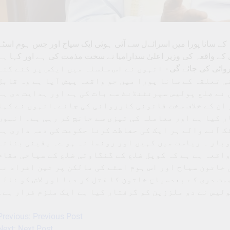
ی تعلقہ کے سانا پورا میں اسرائےل سے آئی ہوئی ایک سیاح اور جس ہوم اسٹے
کے واقعہ کی وزیر اعلیٰ سدارامیا نے سخت مذمت کی ہے اور کہا ہے
کہ اس کےلئے جو بھی ذمہ دار ہیں ان کے خلاف سخت کارروائی کی جائے گی۰ انہوں نے اس سلسلہ میں ایکس پر کئے گئ
ی تعلقہ کے سانا پورا میں جو واقعہ پیش آیا ہے وہ قابل
 نے ضلع پولیس سپرنٹنڈنٹ سے بات کی ہے اور ہدایت دی ہے
 ان کے خلاف سخت قانونی کارروائی کی جائے۔انہوں نے کہا
ر کیا ہے اور معاملہ کی تیزی سے جانچ کر رہی ہے۔ انہوں
ک آنے والے ہر ایک کی حفاظت کرنا حکومت کی ذمہ داری ہے
وبار ہ ریاست میں کہیں اور رونما نہ ہو ےہ یقینی بنانے
اقعہ ہے ہے کہ کوپل ضلع کے گنگاوتی ضلع کے سیاحی مقام
خاتون سیاح اور اس ہوم اسٹے کی مالکن پر تین افراد نے
مت دری کے بعدسیاح خاتون کا قتل کر دیا اور لاش کو نالے
لیس نے دو ملززین کو گرفتار کیا ہے ایک ملزم فرار ہے۔
Previous:
Previous Post
Post
Next:
Next Post