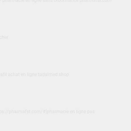
 pharmacie en ligne sans ordonnance pharmafst.com
cher
afil achat en ligne tadalmed.shop
https://pharmafst.com/#]pharmacie en ligne pas