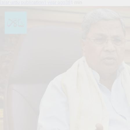
Salar urdu publication
1 year ago
38
1 min