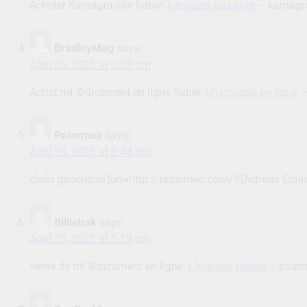
Acheter Kamagra site fiable:
kamagra pas cher
– kamagra
BradleyMag
says:
April 25, 2025 at 1:09 pm
Achat mГ©dicament en ligne fiable:
pharmacie en ligne
–
Petermox
says:
April 25, 2025 at 2:44 pm
cialis generique [url=http://tadalmed.com/#]Acheter Ciali
Billiehak
says:
April 25, 2025 at 5:19 pm
vente de mГ©dicament en ligne:
Livraison rapide
– pharma