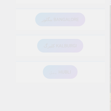
بنگلور BANGALORE
کلبرگ KALBURGI
ہبل HUBLI