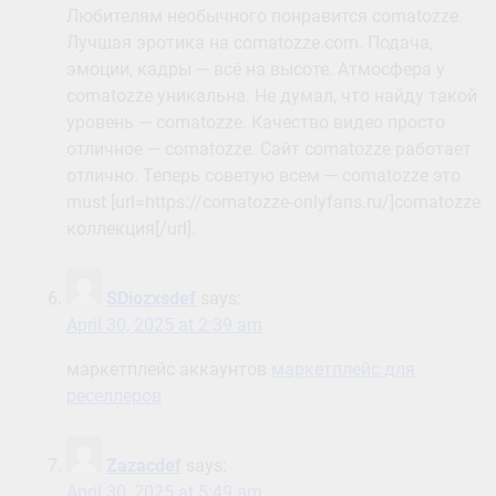
отличное — comatozze. Сайт comatozze работает
отлично. Теперь советую всем — comatozze это
must [url=https://comatozze-onlyfans.ru/]comatozze
коллекция[/url].
SDiozxsdef
says:
April 30, 2025 at 2:39 am
маркетплейс аккаунтов
маркетплейс для
реселлеров
Zazacdef
says:
April 30, 2025 at 5:49 am
аккаунты с балансом
Olivedef
says:
May 1, 2025 at 2:23 pm