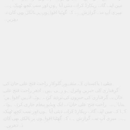
میں اپنے گانے ریکارڈ کرانے دبئی آیا ہوں اور سب کچھ ٹھیک ہے۔
میری آپ سے گزارش ہے کہ گھٹیا افواہوں پر بالکل بھی کان نہ
دھریں۔
دبئی :
پاکستان کے مشہور گلوکار راحت فتح علی خان کی
گرفتاری کی خبریں وائرل ہو رہی ہیں۔ ادھر راحت فتح علی
خان نے گرفتاری کی خبروں کی تردید کرتے ہوئے انہیں ‘افواہیں’
بتایا ہے۔ راحت فتح علی خان نے ایک ویڈیو پیغام جاری کرتے ہوئے
کہا کہ میں اپنے گانے ریکارڈ کرانے دبئی آیا ہوں اور سب کچھ ٹھیک
ہے۔ میری آپ سے گزارش ہے کہ گھٹیا افواہوں پر بالکل بھی کان
نہ دھریں۔
انہوں نے مزید کہا کہ ایسا کچھ نہیں ہے جیسا دشمن
سوچ رہے ہیں۔ میں جلد ہی اپنے وطن واپس آؤں گا، آپ
لوگوں کے پاس، اور ایک نئے گانے کے ساتھ آپ کو
سرپرائز کروں گا۔ میں اپنے مداحوں سے درخواست
کرتا ہوں کہ وہ گھٹیا افواہوں پر اپنی کان نہ