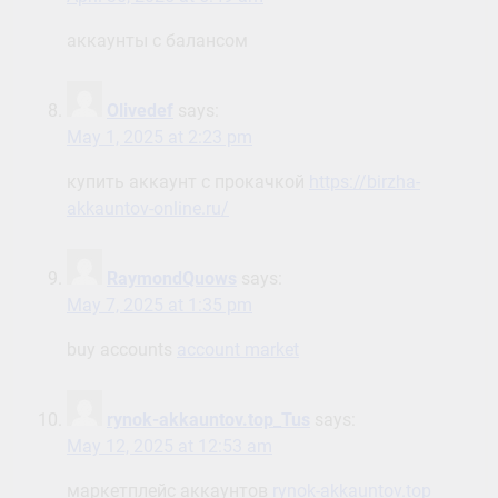
купить аккаунт с прокачкой
https://birzha-
akkauntov-online.ru/
RaymondQuows
says:
May 7, 2025 at 1:35 pm
buy accounts
account market
rynok-akkauntov.top_Tus
says:
May 12, 2025 at 12:53 am
маркетплейс аккаунтов
rynok-akkauntov.top
mewslut
says:
June 3, 2025 at 8:47 am
Check out the newest