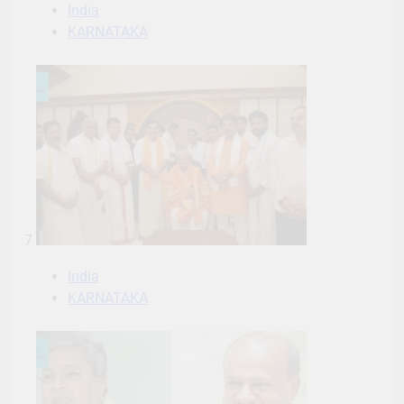
7
India
KARNATAKA
8