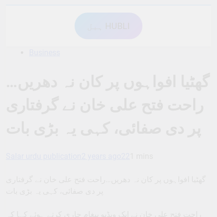
ہبل HUBLI
Business
گھٹیا افواہوں پر کان نہ دھریں…
راحت فتح علی خان نے گرفتاری
پر دی صفائی، کہی یہ بڑی بات
Salar urdu publication
2 years ago
22
1 mins
گھٹیا افواہوں پر کان نہ دھریں…راحت فتح علی خان نے گرفتاری
پر دی صفائی، کہی یہ بڑی بات
راحت فتح علی خان نے ایک ویڈیو پیغام جاری کرتے ہوئے کہا کہ