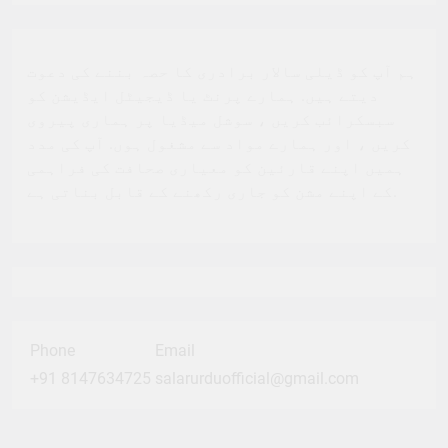
کریں ، اور ہمارے مواد سے مشغول ہوں. آپ کی مدد
ہمیں اپنے قارئین کو معیاری صحافت کی فراہمی
کے اپنے مشن کو جاری رکھنے کے قابل بناتی ہے.
Phone
Email
+91 8147634725
salarurduofficial@gmail.com
مقبول پوسٹس