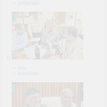
13
India
KARNATAKA
14
India