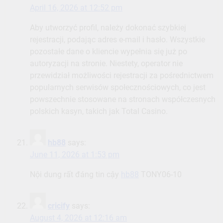
przewidział możliwości rejestracji za pośrednictwem
popularnych serwisów społecznościowych, co jest
powszechnie stosowane na stronach współczesnych
polskich kasyn, takich jak Total Casino.
hb88
says:
June 11, 2026 at 1:53 pm
Nội dung rất đáng tin cậy
hb88
TONY06-10
cricify
says:
August 4, 2026 at 12:16 am
Sau vài hôm dùng thử
cricify
, mình thấy dùng khá
ổn định và mượt. TONY08-03
Leave a Reply