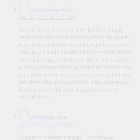
why I hadn’t looked at this in this light before. Your
piece truly did turn the light on for me as far as this
particular subject matter goes. But at this time there
is actually one particular position I am not too cozy
with so while I make an effort to reconcile that with
the central idea of your position, allow me see just
what the rest of the subscribers have to point
out.Well done.
comatozze
says:
April 23, 2025 at 3:53 pm
Лучшее, что видел в жанре — comatozze.
Любителям необычного понравится comatozze.
Лучшая эротика на comatozze.com. Подача,
эмоции, кадры — всё на высоте. Атмосфера у
comatozze уникальна. Не думал, что найду такой
уровень — comatozze. Качество видео просто