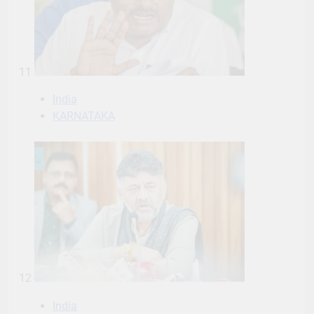
India
KARNATAKA
12
India
KARNATAKA