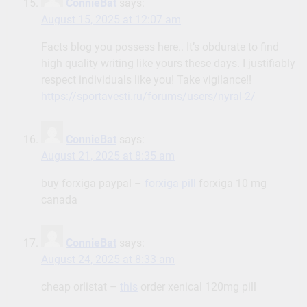
https://sportavesti.ru/forums/users/nyral-2/
ConnieBat
says:
August 21, 2025 at 8:35 am
buy forxiga paypal –
forxiga pill
forxiga 10 mg
canada
ConnieBat
says:
August 24, 2025 at 8:33 am
cheap orlistat –
this
order xenical 120mg pill
ConnieBat
says:
August 29, 2025 at 4:29 pm
I am in point of fact happy to glance at this blog
posts which consists of tons of profitable facts,