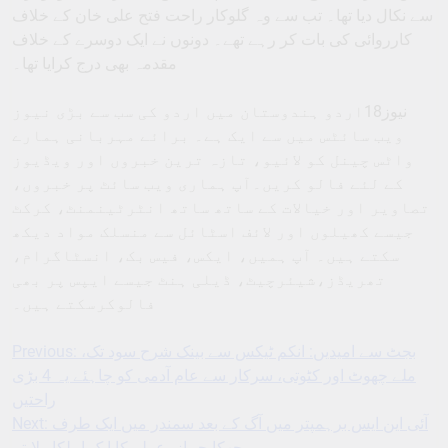
ویب سائٹس میں سے ایک ہے۔ برائے مہربانی ہمارے
واٹس چینل کو لائیو، تازہ ترین خبروں اور ویڈیوز
کے لئے فالو کریں۔آپ ہماری ویب سائٹ پر خبروں،
تصاویر اور خیالات کے ساتھ ساتھ انٹرٹینمنٹ، کرکٹ
جیسے کھیلوں اور لائف اسٹائل سے منسلک مواد دیکھ
سکتے ہیں۔ آپ ہمیں، ایکس، فیس بک، انسٹاگرام،
تھریڈز،شیئرچیٹ، ڈیلی ہنٹ جیسے ایپس پر بھی
فالوکرسکتے ہیں۔
Previous:
بجٹ سے امیدیں: انکم ٹیکس سے بینک شرح سود تک،
Post
ملے چھوٹ اور کٹوتی، سرکار سے عام آدمی کو چاہئے یہ 4 بڑی
navigation
راحتیں
Next:
آئی این ایس برہمپتر میں آگ کے بعد سمندر میں ایک طرف
جھکا جہاز، عملہ کا ایک اہلکار لاپتہ
22 thoughts on “
گھٹیا افواہوں پر کان نہ
دھریں…راحت فتح علی خان نے گرفتاری پر
دی صفائی، کہی یہ بڑی بات
”