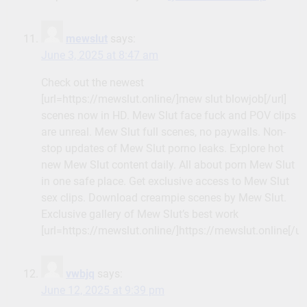
[url=https://mewslut.online/]mew slut blowjob[/url]
scenes now in HD. Mew Slut face fuck and POV clips
are unreal. Mew Slut full scenes, no paywalls. Non-
stop updates of Mew Slut porno leaks. Explore hot
new Mew Slut content daily. All about porn Mew Slut
in one safe place. Get exclusive access to Mew Slut
sex clips. Download creampie scenes by Mew Slut.
Exclusive gallery of Mew Slut’s best work
[url=https://mewslut.online/]https://mewslut.online[/url
vwbjq
says:
June 12, 2025 at 9:39 pm
zithromax online buy –
purchase tetracycline generic
buy flagyl 200mg pills
ConnieBat
says:
August 4, 2025 at 5:45 pm