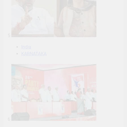
India
KARNATAKA
6
India
KARNATAKA