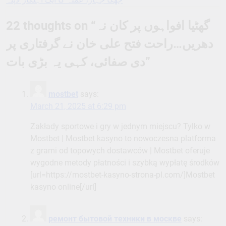
mostbet
says:
March 21, 2025 at 6:29 pm
Zakłady sportowe i gry w jednym miejscu? Tylko w
Mostbet | Mostbet kasyno to nowoczesna platforma
z grami od topowych dostawców | Mostbet oferuje
wygodne metody płatności i szybką wypłatę środków
[url=https://mostbet-kasyno-strona-pl.com/]Mostbet
kasyno online[/url]
ремонт бытовой техники в москве
says:
March 31, 2025 at 1:11 pm
Профессиональный сервисный центр по ремонту
бытовой техники с выездом на дом.
Мы предлагаем:
сервис центры бытовой техники
москва