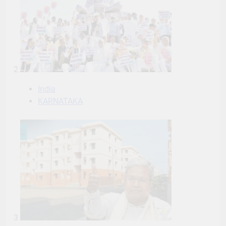
2
India
KARNATAKA
3
KARNATAKA
Politics