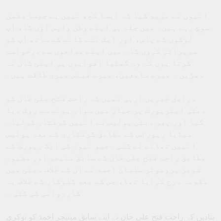
دھڑیں ۔ میرے سامعین، میرے فینس میری طاقت ہیں۔
دراصل خبریں آرہی تھیں کہ راحت فتح علی خان کو
دبئی ایئرپورٹ پر جہاز میں سوار ہونے سے روک دیا
گیا اور پھر دبئی پولیس نے انہیں گرفتار کرلیا۔
میڈیا رپورٹس کے مطابق گرفتاری کے بعد پولیس
انہیں تھانے لے گئی۔ جیو نیوز کی ایک رپورٹ کے
مطابق راحت فتح علی خان کے سابق منیجر اور مشہور
شوبز پروموٹر سلمان احمد نے ان کے خلاف دبئی میں
مقدمہ درج کرایا تھا، جس کے بعد گلوکار کے خلاف یہ
کارروائی کی گئی ۔
بتادیں کہ راحت فتح علی خان نے اپنے سابق مینیجر احمد کو نوکری
سے نکال دیا تھا۔ تب سے وہ گلوکار راحت فتح علی خان کے خلاف
کارروائی کی بات کر رہے تھے۔ دونوں نے ایک دوسرے کے خلاف
مقدمہ بھی درج کرایا تھا۔
نیوز18اردو ہندوستان میں اردو کی سب سے بڑی نیوز