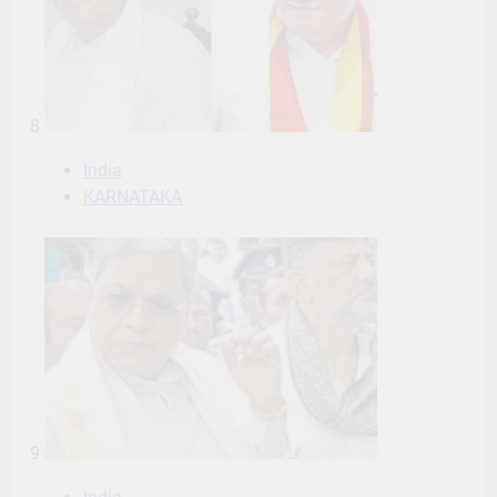
India
KARNATAKA
9
India
KARNATAKA