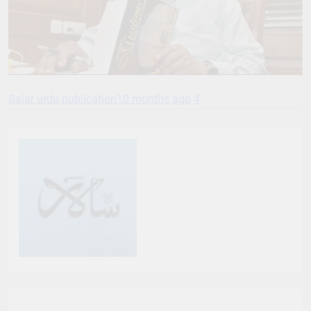
Salar urdu publication
10 months ago
4
ہم آپ کو ڈیلی سالار برادری کا حصہ بننے کی دعوت
دیتے ہیں. ہمارے پرنٹ یا ڈیجیٹل ایڈیشن کو
سبسکرائب کریں ، سوشل میڈیا پر ہماری پیروی