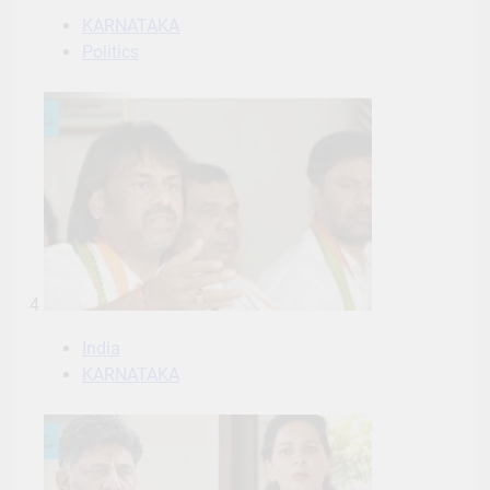
4
India
KARNATAKA
5