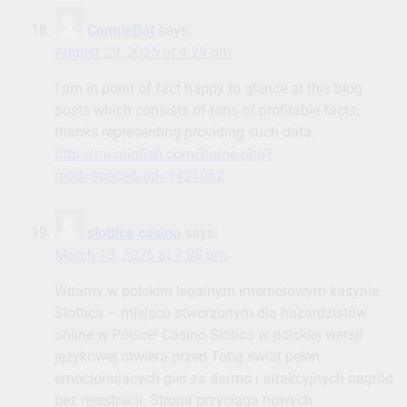
thanks representing providing such data.
http://mi.minfish.com/home.php?
mod=space&uid=1421062
slottica casino
says:
March 13, 2026 at 7:08 pm
Witamy w polskim legalnym internetowym kasynie
Slottica – miejscu stworzonym dla hazardzistów
online w Polsce! Casino Slotica w polskiej wersji
językowej otwiera przed Tobą świat pełen
emocjonujących gier za darmo i atrakcyjnych nagród
bez rejestracji. Strona przyciąga nowych
użytkowników między innymi premią powitalną 25 zł
bez konieczności wpłaty depozytu. W badaniu
przeprowadzonym wśród ponad 8500 graczy wielu z
nich wskazało Slottica jako jedną z najciekawszych
stron z automatami online dostępnych w Polsce. W