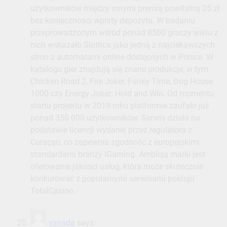
katalogu gier znajdują się znane produkcje, w tym
Chicken Road 2, Fire Joker, Funky Time, Dog House
1000 czy Energy Joker: Hold and Win. Od momentu
startu projektu w 2019 roku platformie zaufało już
ponad 350 000 użytkowników. Serwis działa na
podstawie licencji wydanej przez regulatora z
Curaçao, co zapewnia zgodność z europejskimi
standardami branży iGaming. Ambicją marki jest
oferowanie jakości usług, która może skutecznie
konkurować z popularnymi serwisami pokroju
TotalCasino.
vavada
says:
April 16, 2026 at 12:52 pm
Aby utworzyć profil, należy dokonać szybkiej
rejestracji, podając adres e-mail i hasło. Wszystkie
pozostałe dane o kliencie wypełnia się już po
autoryzacji na stronie. Niestety, operator nie