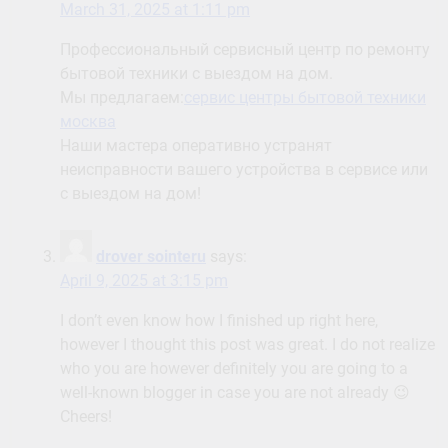
Наши мастера оперативно устранят
неисправности вашего устройства в сервисе или
с выездом на дом!
drover sointeru
says:
April 9, 2025 at 3:15 pm
I don’t even know how I finished up right here,
however I thought this post was great. I do not realize
who you are however definitely you are going to a
well-known blogger in case you are not already 😉
Cheers!
Lonny Kennard
says:
April 15, 2025 at 1:02 am
A lot of of the things you claim is astonishingly
appropriate and that makes me ponder the reason