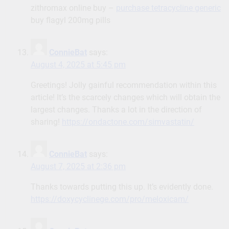
Greetings! Jolly gainful recommendation within this
article! It’s the scarcely changes which will obtain the
largest changes. Thanks a lot in the direction of
sharing!
https://ondactone.com/simvastatin/
ConnieBat
says:
August 7, 2025 at 2:36 pm
Thanks towards putting this up. It’s evidently done.
https://doxycyclinege.com/pro/meloxicam/
ConnieBat
says:
August 15, 2025 at 12:07 am
Facts blog you possess here.. It’s obdurate to find
high quality writing like yours these days. I justifiably
respect individuals like you! Take vigilance!!