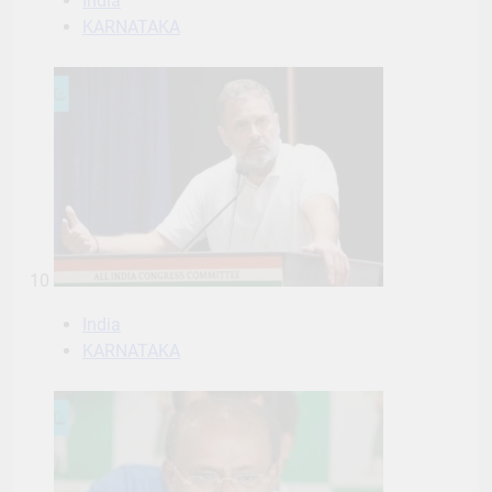
10
India
KARNATAKA
11